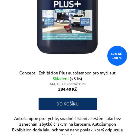
o
d
u
k
t
ů
474 KČ
–40 %
Concept - Exhibition Plus autošampon pro mytí aut
Skladem
(>5 ks)
344,10 Kč včetně DPH
284,40 Kč
DO KOŠÍKU
Autošampon pro rychlé, snadné čištění a leštění laku bez
zanechání zbytků či skvrn na karoserii. Autošampon
Exhibition dodá laku ochranný nano povlak, který odpuzuje