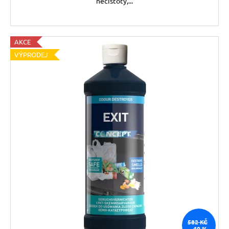
nečistoty,...
AKCE
VÝPRODEJ
582 KČ
–40 %