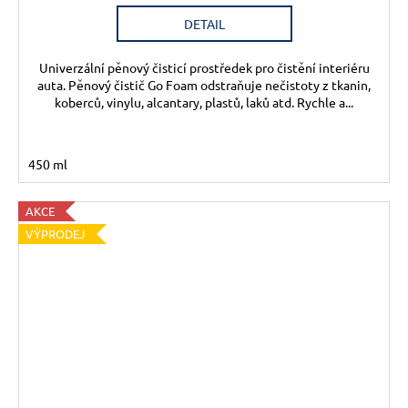
DETAIL
Univerzální pěnový čisticí prostředek pro čistění interiéru
auta. Pěnový čistič Go Foam odstraňuje nečistoty z tkanin,
koberců, vinylu, alcantary, plastů, laků atd. Rychle a...
450 ml
AKCE
VÝPRODEJ