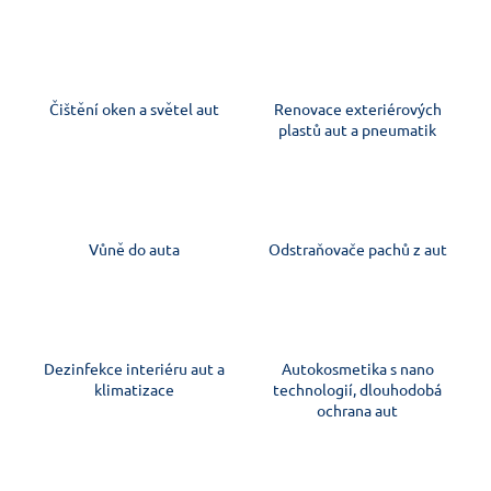
č
u
j
e
m
Čištění oken a světel aut
Renovace exteriérových
e
plastů aut a pneumatik
Vůně do auta
Odstraňovače pachů z aut
Dezinfekce interiéru aut a
Autokosmetika s nano
klimatizace
technologií, dlouhodobá
ochrana aut