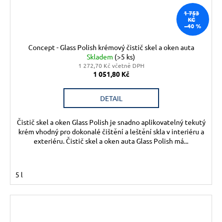
1 753
KČ
–40 %
Concept - Glass Polish krémový čistič skel a oken auta
Skladem
(>5 ks)
1 272,70 Kč včetně DPH
1 051,80 Kč
DETAIL
Čistič skel a oken Glass Polish je snadno aplikovatelný tekutý
krém vhodný pro dokonalé čištění a leštění skla v interiéru a
exteriéru. Čistič skel a oken auta Glass Polish má...
5 l