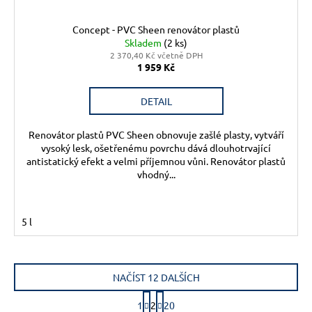
Concept - PVC Sheen renovátor plastů
Skladem
(2 ks)
2 370,40 Kč včetně DPH
1 959 Kč
DETAIL
Renovátor plastů PVC Sheen obnovuje zašlé plasty, vytváří
vysoký lesk, ošetřenému povrchu dává dlouhotrvající
antistatický efekt a velmi příjemnou vůni. Renovátor plastů
vhodný...
5 l
NAČÍST 12 DALŠÍCH
S
1
2
20
t