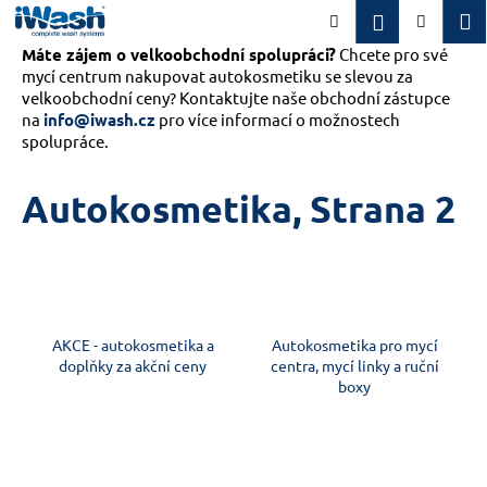
K
Přejít
M
Přihlášení
Hledat
Nákupn
na
o
obsah
Máte zájem o velkoobchodní spolupráci?
Zpět
Zpět
Chcete pro své
košík
š
mycí centrum nakupovat autokosmetiku se slevou za
í
velkoobchodní ceny? Kontaktujte naše obchodní zástupce
C
k
na
info@iwash.cz
pro více informací o možnostech
o
spolupráce.
p
Autokosmetika
, Strana 2
o
t
ř
e
b
u
AKCE - autokosmetika a
Autokosmetika pro mycí
doplňky za akční ceny
centra, mycí linky a ruční
j
boxy
e
t
e
n