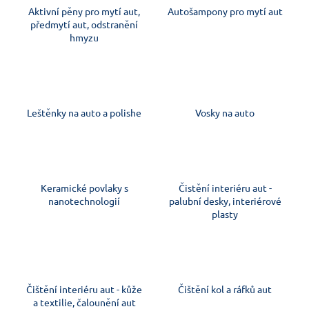
Aktivní pěny pro mytí aut,
Autošampony pro mytí aut
a
předmytí aut, odstranění
j
hmyzu
í
t
?
Leštěnky na auto a polishe
Vosky na auto
HLEDAT
Keramické povlaky s
Čistění interiéru aut -
nanotechnologií
palubní desky, interiérové
plasty
D
o
p
o
r
Čištění interiéru aut - kůže
Čištění kol a ráfků aut
u
a textilie, čalounění aut