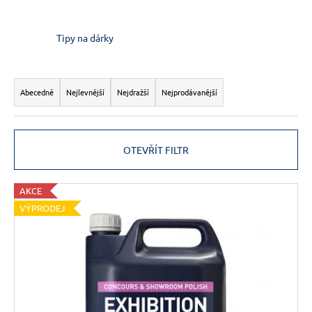
Tipy na dárky
Ř
a
Abecedně
Nejlevnější
Nejdražší
Nejprodávanější
z
e
n
OTEVŘÍT FILTR
í
p
V
AKCE
r
ý
VÝPRODEJ
o
p
d
i
u
s
k
p
t
r
ů