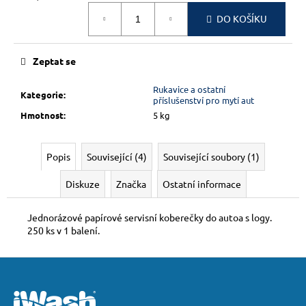
č
Měrná
u
DO KOŠÍKU
cena:
j
e
m
Zeptat se
e
Rukavice a ostatní
Kategorie
:
příslušenství pro mytí aut
Hmotnost
:
5 kg
Popis
Související (4)
Související soubory (1)
Diskuze
Značka
Ostatní informace
Jednorázové papírové servisní koberečky do autoa s logy.
250 ks v 1 balení.
Z
á
p