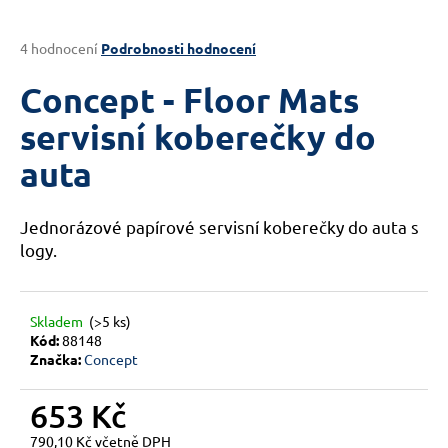
a
j
Průměrné
4 hodnocení
Podrobnosti hodnocení
hodnocení
í
produktu
Concept - Floor Mats
t
je
?
4,3
servisní koberečky do
z
auta
5
hvězdiček.
Jednorázové papírové servisní koberečky do auta s
HLEDAT
logy.
D
Skladem
(>5 ks)
o
Kód:
88148
Značka:
Concept
p
o
r
653 Kč
u
790,10 Kč včetně DPH