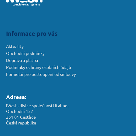
a
t
í
Informace pro vás
Aktuality
Obchodní podmínky
Doprava a platba
Podmínky ochrany osobních údajů
Formulář pro odstoupení od smlouvy
Adresa:
iWash, divize společnosti Italmec
Obchodní 132
251 01 Čestlice
Česká republika