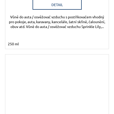
DETAIL
Vůně do auta / osvěžovač vzduchu s postřikovačem vhodný
pro pokoje, auta, karavany, kanceláře, šatní skříně, čalounění,
obuv atd. Vůně do auta / osvěžovač vzduchu Sprinkle Lily,...
250 ml