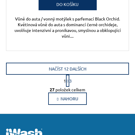
DO KOŠÍKU
Vůně do auta / vonný motýlek s parfemací Black Orchid.
Květinová vůně do auta s dominancí černé orchideje,
uvolňuje intenzivní a pronikavou, smyslnou a obklopující
vůni....
NAČÍST 12 DALŠÍCH
S
1
3
t
O
r
27
položek celkem
v
á
NAHORU
l
n
k
á
o
d
Z
v
a
á
á
c
n
p
í
í