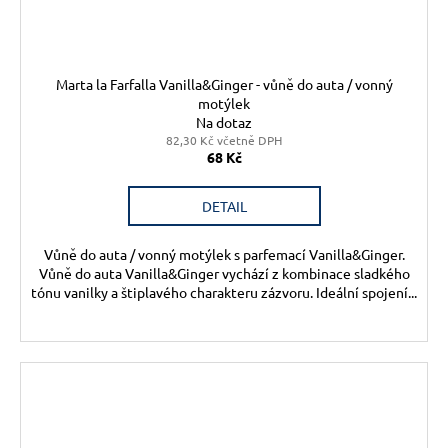
Marta la Farfalla Vanilla&Ginger - vůně do auta / vonný
motýlek
Na dotaz
82,30 Kč včetně DPH
68 Kč
DETAIL
Vůně do auta / vonný motýlek s parfemací Vanilla&Ginger.
Vůně do auta Vanilla&Ginger vychází z kombinace sladkého
tónu vanilky a štiplavého charakteru zázvoru. Ideální spojení...