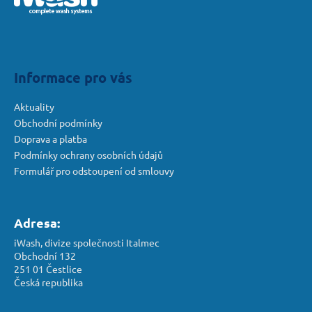
p
a
r
t
v
í
k
y
Informace pro vás
v
ý
Aktuality
p
Obchodní podmínky
i
Doprava a platba
s
Podmínky ochrany osobních údajů
u
Formulář pro odstoupení od smlouvy
Adresa:
iWash, divize společnosti Italmec
Obchodní 132
251 01 Čestlice
Česká republika