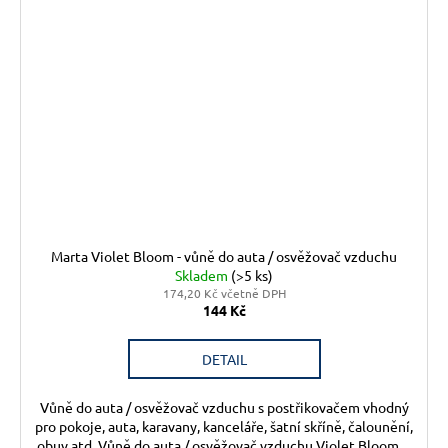
Marta Violet Bloom - vůně do auta / osvěžovač vzduchu
Skladem
(>5 ks)
174,20 Kč včetně DPH
144 Kč
DETAIL
Vůně do auta / osvěžovač vzduchu s postřikovačem vhodný
pro pokoje, auta, karavany, kanceláře, šatní skříně, čalounění,
obuv atd. Vůně do auta / osvěžovač vzduchu Violet Bloom,...