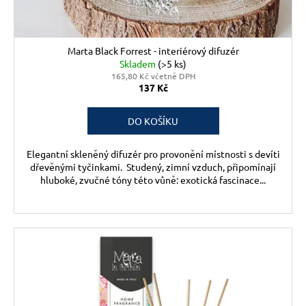
Marta Black Forrest - interiérový difuzér
Skladem
(>5 ks)
165,80 Kč včetně DPH
137 Kč
DO KOŠÍKU
Elegantní skleněný difuzér pro provonění místnosti s devíti
dřevěnými tyčinkami. Studený, zimní vzduch, připomínají
hluboké, zvučné tóny této vůně: exotická fascinace...