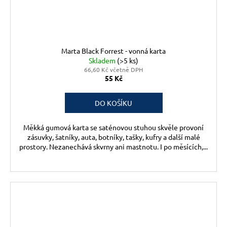
Marta Black Forrest - vonná karta
Skladem
(>5 ks)
66,60 Kč včetně DPH
55 Kč
DO KOŠÍKU
Měkká gumová karta se saténovou stuhou skvěle provoní
zásuvky, šatníky, auta, botníky, tašky, kufry a další malé
prostory. Nezanechává skvrny ani mastnotu. I po měsících,...