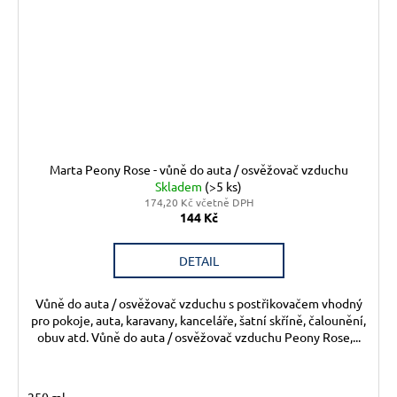
Marta Peony Rose - vůně do auta / osvěžovač vzduchu
Skladem
(>5 ks)
174,20 Kč včetně DPH
144 Kč
DETAIL
Vůně do auta / osvěžovač vzduchu s postřikovačem vhodný
pro pokoje, auta, karavany, kanceláře, šatní skříně, čalounění,
obuv atd. Vůně do auta / osvěžovač vzduchu Peony Rose,...
250 ml