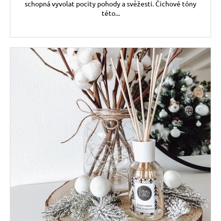
č
schopná vyvolat pocity pohody a svěžesti. Čichové tóny
u
této...
j
e
m
e