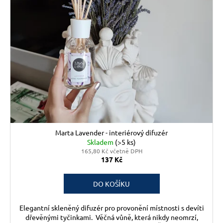
r
ů
a
o
j
d
í
u
t
k
?
t
ů
HLEDAT
Marta Lavender - interiérový difuzér
Skladem
(>5 ks)
165,80 Kč včetně DPH
D
137 Kč
o
p
DO KOŠÍKU
o
r
Elegantní skleněný difuzér pro provonění místnosti s devíti
u
dřevěnými tyčinkami. Věčná vůně, která nikdy neomrzí,