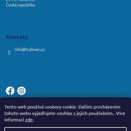
Česká republika
Kontakt
info
@
italmec.cz
Platební brána ComGate
Tento web používá soubory cookie. Dalším procházením
tohoto webu vyjadřujete souhlas s jejich používáním.. Více
informací
zde
.