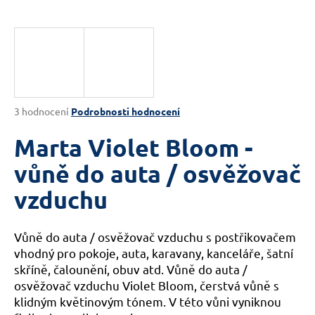
a
j
í
t
?
Průměrné
3 hodnocení
Podrobnosti hodnocení
hodnocení
produktu
Marta Violet Bloom -
je
HLEDAT
5,0
vůně do auta / osvěžovač
z
vzduchu
5
hvězdiček.
D
Vůně do auta / osvěžovač vzduchu s postřikovačem
o
vhodný pro pokoje, auta, karavany, kanceláře, šatní
p
skříně, čalounění, obuv atd. Vůně do auta /
o
r
osvěžovač vzduchu Violet Bloom, čerstvá vůně s
u
klidným květinovým tónem. V této vůni vyniknou