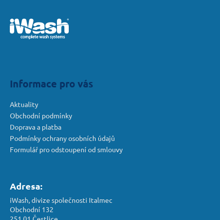
Z
á
p
a
t
í
Informace pro vás
Aktuality
Obchodní podmínky
Doprava a platba
Podmínky ochrany osobních údajů
Formulář pro odstoupení od smlouvy
Adresa:
iWash, divize společnosti Italmec
Obchodní 132
251 01 Čestlice