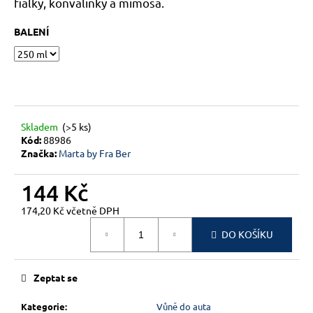
č
fialky, konvalinky a mimosa.
u
j
BALENÍ
e
m
e
Skladem
(>5 ks)
Kód:
88986
Značka:
Marta by Fra Ber
144 Kč
174,20 Kč včetně DPH
Měrná
DO KOŠÍKU
cena:
Zeptat se
Kategorie
:
Vůně do auta