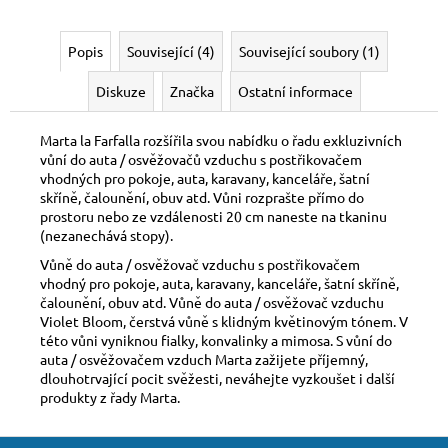
Popis
Související (4)
Související soubory (1)
Diskuze
Značka
Ostatní informace
Marta la Farfalla rozšířila svou nabídku o řadu exkluzivních
vůní do auta / osvěžovačů vzduchu s postřikovačem
vhodných pro pokoje, auta, karavany, kanceláře, šatní
skříně, čalounění, obuv atd. Vůni rozprašte přímo do
prostoru nebo ze vzdálenosti 20 cm naneste na tkaninu
(nezanechává stopy).
Vůně do auta / osvěžovač vzduchu s postřikovačem
vhodný pro pokoje, auta, karavany, kanceláře, šatní skříně,
čalounění, obuv atd. Vůně do auta / osvěžovač vzduchu
Violet Bloom, čerstvá vůně s klidným květinovým tónem. V
této vůni vyniknou fialky, konvalinky a mimosa. S vůní do
auta / osvěžovačem vzduch Marta zažijete příjemný,
dlouhotrvající pocit svěžesti, neváhejte vyzkoušet i další
produkty z řady Marta.