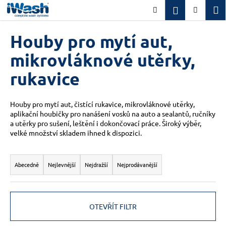
K
Přejít
M
Přihlášení
Hledat
Nákupn
na
o
obsah
Zpět
Zpět
košík
š
Houby pro mytí aut,
í
C
mikrovláknové utěrky,
k
o
rukavice
p
o
Houby pro mytí aut, čistící rukavice, mikrovláknové utěrky,
t
aplikační houbičky pro nanášení vosků na auto a sealantů, ručníky
ř
a utěrky pro sušení, leštění i dokončovací práce. Široký výběr,
e
velké množství skladem ihned k dispozici.
b
Ř
u
a
Abecedně
Nejlevnější
Nejdražší
Nejprodávanější
j
z
e
e
t
n
OTEVŘÍT FILTR
e
í
n