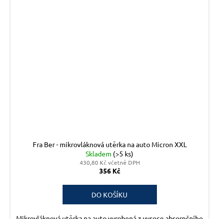
Fra Ber - mikrovláknová utěrka na auto Micron XXL
Skladem
(>5 ks)
430,80 Kč včetně DPH
356 Kč
DO KOŠÍKU
Mikrovláknová utěrka na auto vyrobená z vysoce absorpčního