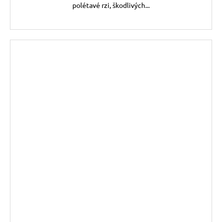
polétavé rzi, škodlivých...