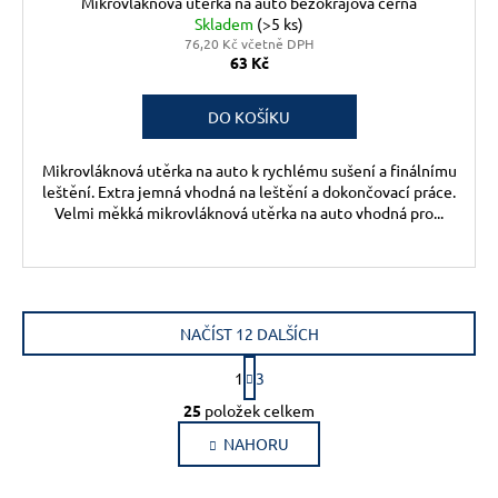
Mikrovláknová utěrka na auto bezokrajová černá
Skladem
(>5 ks)
76,20 Kč včetně DPH
63 Kč
DO KOŠÍKU
Mikrovláknová utěrka na auto k rychlému sušení a finálnímu
leštění. Extra jemná vhodná na leštění a dokončovací práce.
Velmi měkká mikrovláknová utěrka na auto vhodná pro...
NAČÍST 12 DALŠÍCH
S
1
3
t
O
r
25
položek celkem
v
á
NAHORU
l
n
k
á
o
d