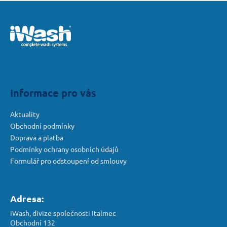
Z
v
a
á
á
c
n
p
í
í
p
a
r
t
v
í
k
y
Informace pro vás
v
ý
Aktuality
p
Obchodní podmínky
i
Doprava a platba
s
Podmínky ochrany osobních údajů
u
Formulář pro odstoupení od smlouvy
Adresa:
iWash, divize společnosti Italmec
Obchodní 132