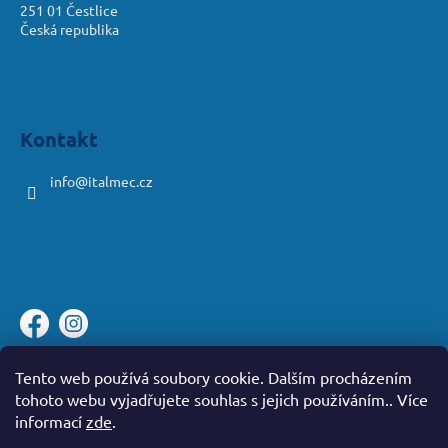
251 01 Čestlice
Česká republika
Kontakt
info
@
italmec.cz
Platební brána ComGate
Tento web používá soubory cookie. Dalším procházením
tohoto webu vyjadřujete souhlas s jejich používáním.. Více
informací
zde
.