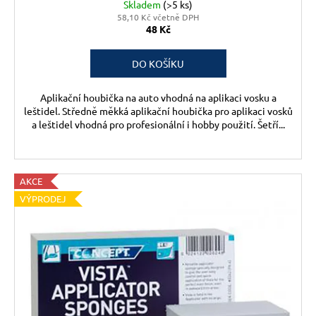
č
Skladem
(>5 ks)
u
58,10 Kč včetně DPH
48 Kč
j
e
m
DO KOŠÍKU
e
Aplikační houbička na auto vhodná na aplikaci vosku a
leštidel. Středně měkká aplikační houbička pro aplikaci vosků
a leštidel vhodná pro profesionální i hobby použití. Šetří...
AKCE
VÝPRODEJ