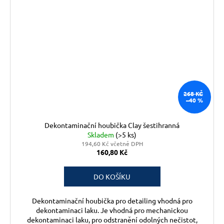
268 KČ
–40 %
Dekontaminační houbička Clay šestihranná
Skladem
(>5 ks)
194,60 Kč včetně DPH
160,80 Kč
DO KOŠÍKU
Dekontaminační houbička pro detailing vhodná pro
dekontaminaci laku. Je vhodná pro mechanickou
dekontaminaci laku, pro odstranění odolných nečistot,