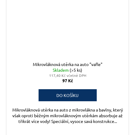
Mikrovláknová utěrka na auto "vafle"
Skladem
(>5 ks)
117,40 Kč včetně DPH
97 Kč
DO KOŠÍKU
Mikrovláknová utěrka na auto z mikrovlákna a bavlny, který
však oproti běžným mikrovláknovým utěrkám absorbuje až
třikrát více vody! Speciální, vysoce savá konstrukce...