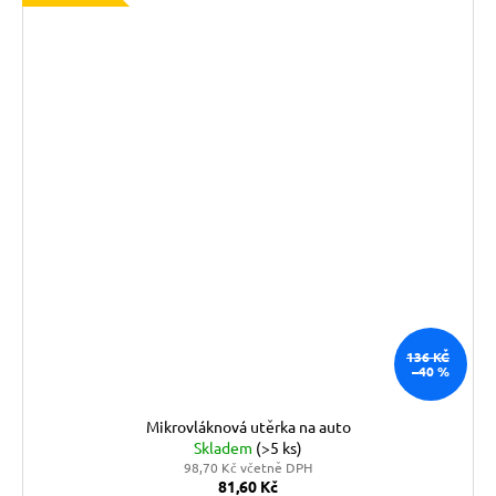
136 KČ
–40 %
Mikrovláknová utěrka na auto
Skladem
(>5 ks)
98,70 Kč včetně DPH
81,60 Kč