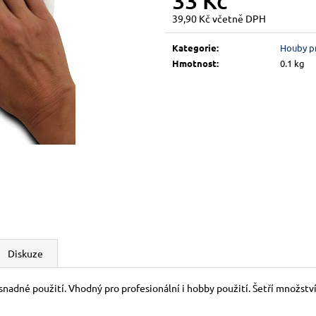
33 Kč
39,90 Kč včetně DPH
Měrná
cena:
Kategorie
:
Houby pr
Hmotnost
:
0.1 kg
Diskuze
 snadné použití. Vhodný pro profesionální i hobby použití.
Šetří množství