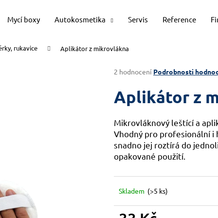
Mycí boxy
Autokosmetika
Servis
Reference
F
rky, rukavice
Aplikátor z mikrovlákna
Co potřebujete najít?
Průměrné
2 hodnocení
Podrobnosti hodnoc
hodnocení
produktu
Aplikátor z 
HLEDAT
je
5,0
z
Mikrovláknový leštící a apl
5
Doporučujeme
Vhodný pro profesionální i 
hvězdiček.
snadno jej roztírá do jedno
opakované použití.
Skladem
(>5 ks)