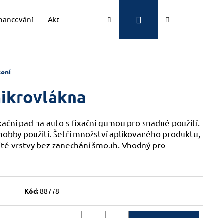
Přihlášení
Hledat
Nákupní
inancování
Aktuality
Kontakty
Značky
košík
ení
mikrovlákna
ikační pad na auto s fixační gumou pro snadné použití.
hobby použití.
Šetří množství aplikovaného produktu,
lité vrstvy bez zanechání šmouh. Vhodný pro
Kód:
88778