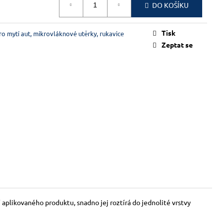
DO KOŠÍKU
Tisk
o mytí aut, mikrovláknové utěrky, rukavice
Zeptat se
 aplikovaného produktu, snadno jej roztírá do jednolité vrstvy