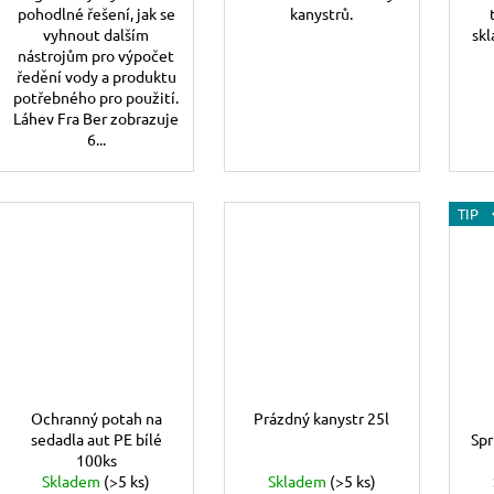
pohodlné řešení, jak se
kanystrů.
vyhnout dalším
skl
nástrojům pro výpočet
ředění vody a produktu
potřebného pro použití.
Láhev Fra Ber zobrazuje
6...
TIP
Ochranný potah na
Prázdný kanystr 25l
sedadla aut PE bílé
Spr
100ks
Skladem
(>5 ks)
Skladem
(>5 ks)