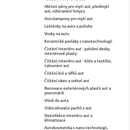
l
Aktivní pěny pro mytí aut, předmytí
aut, odstranění hmyzu
Autošampony pro mytí aut
Leštěnky na auto a polishe
Vosky na auto
Keramické povlaky s nanotechnologií
Čistění interiéru aut - palubní desky,
interiérové plasty
Čištění interiéru aut - kůže a textilie,
čalounění aut
Čištění kol a ráfků aut
Čištění oken a světel aut
Renovace exteriérových plastů aut a
pneumatik
Vůně do auta
Odstraňovače pachů z aut
Dezinfekce interiéru aut a
klimatizace
Autokosmetika s nano technologií,