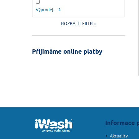
Výprodej
2
ROZBALIT FILTR
Přijímáme online platby
Z
á
Informace 
p
a
Aktuality