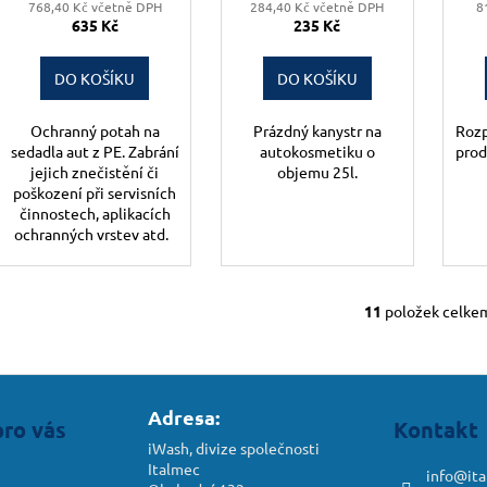
768,40 Kč včetně DPH
284,40 Kč včetně DPH
8
635 Kč
235 Kč
DO KOŠÍKU
DO KOŠÍKU
Ochranný potah na
Prázdný kanystr na
Rozp
sedadla aut z PE. Zabrání
autokosmetiku o
prod
jejich znečistění či
objemu 25l.
poškození při servisních
činnostech, aplikacích
ochranných vrstev atd.
11
položek celke
O
v
l
á
d
Adresa:
pro vás
Kontakt
a
iWash, divize společnosti
c
Italmec
info
@
it