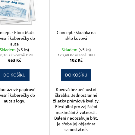
ncept - Floor Mats
Concept - škrabka na
rvisní koberečky do
sklo kovová
auta
Skladem
(>5 ks)
Skladem
(>5 ks)
0,10 Kč včetně DPH
123,40 Kč včetně DPH
653 Kč
102 Kč
DO KOŠÍKU
DO KOŠÍKU
norázové papírové
Kovová bezpečnostní
rvisní koberečky do
škrabka. Jednostranné
auta s logy.
žiletky prémiové kvality.
Flexibilní pro zajištění
maximální životnosti.
Balení neobsahuje břit,
je třeba jej objednat
samostatně.