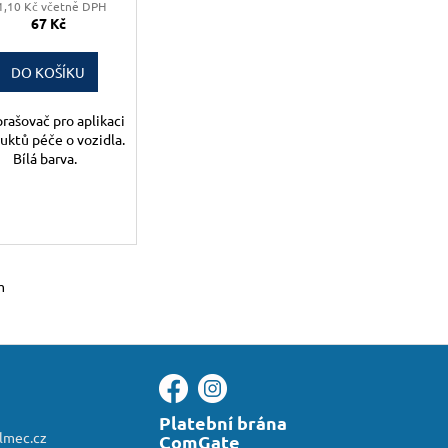
1,10 Kč včetně DPH
67 Kč
DO KOŠÍKU
rašovač pro aplikaci
uktů péče o vozidla.
Bílá barva.
m
Platební brána
almec.cz
ComGate