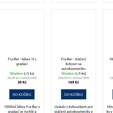
Fra Ber - lahev 1l s
Fra Ber - stáčecí
Ni
gradací
kohout na
autokosmetiku
Skladem
(>5 ks)
Skladem
(>5 ks)
36,30 Kč včetně DPH
204,50 Kč včetně DPH
22
30 Kč
169 Kč
DO KOŠÍKU
DO KOŠÍKU
1000ml láhev Fra Ber s
Uzávěr s kohoutkem pro
Nit
gradací je rychlé a
stáčení autokosmetiky z
ks v