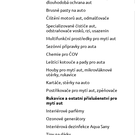
dlouhodobá ochrana aut
Brusné pasty na auto
Čištění motorů aut, odmašťovače
Specializované čističe aut,
odstraňovače vosků, rzi, usazenin
Multifunkční prostředky pro mytí aut
Sezónní přípravky pro auta
Chemie pro ČOV
Leštící kotouče a pady pro auta
Houby pro mytí aut, mikrovláknové
utěrky, rukavice
Kartáče, stěrky na auto
Postřikovače pro mytí aut, zpěňovače
Rukavice a ostatní příslušenství pro
mytí aut
Interiérové parfémy
Ozonové generátory
Interiérová dezinfekce Aqua Sany
Tipy na dárky