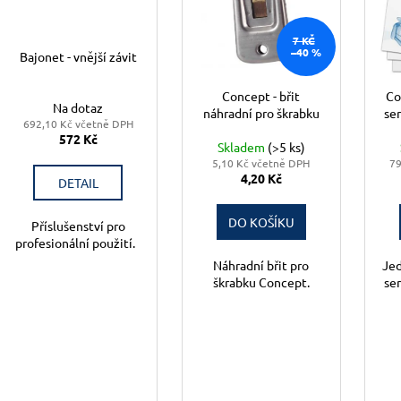
r
s
o
p
7 KČ
d
r
–40 %
Bajonet - vnější závit
u
o
k
Concept - břit
Co
d
Na dotaz
náhradní pro škrabku
se
t
u
692,10 Kč včetně DPH
ů
572 Kč
k
Skladem
(>5 ks)
5,10 Kč včetně DPH
79
t
4,20 Kč
DETAIL
ů
DO KOŠÍKU
Příslušenství pro
profesionální použití.
Náhradní břit pro
Jed
škrabku Concept.
se