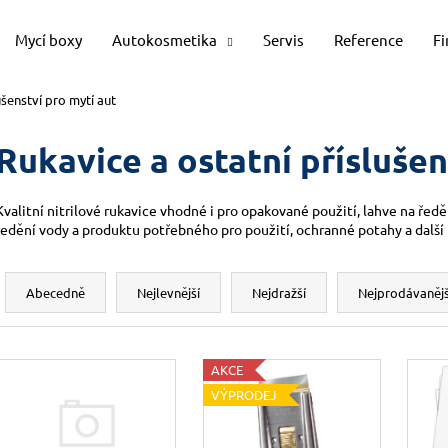
Mycí boxy
Autokosmetika
Servis
Reference
F
ušenství pro mytí aut
Co potřebujete najít?
Rukavice a ostatní příslušen
HLEDAT
Kvalitní nitrilové rukavice vhodné i pro opakované použití, lahve na ře
ředění vody a produktu potřebného pro použití, ochranné potahy
a další
Ř
Doporučujeme
a
Abecedně
Nejlevnější
Nejdražší
Nejprodávanějš
z
e
V
n
AKCE
ý
í
VÝPRODEJ
p
p
i