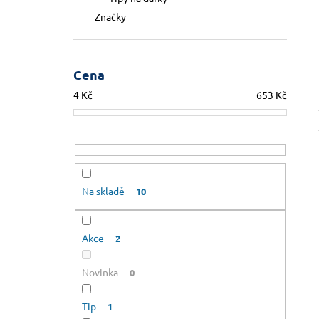
Značky
Cena
4
Kč
653
Kč
Na skladě
10
Akce
2
Novinka
0
Tip
1