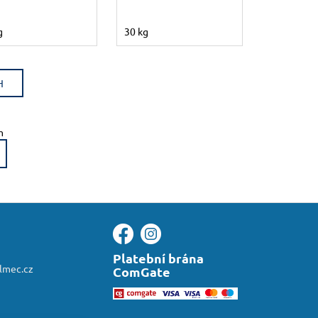
g
30 kg
H
m
Platební brána
almec.cz
ComGate