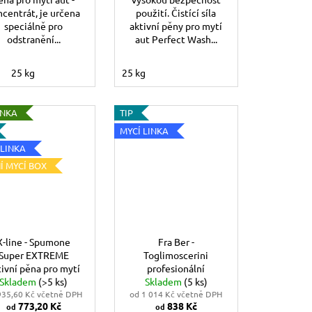
ncentrát, je určena
použití. Čistící síla
speciálně pro
aktivní pěny pro mytí
odstranění...
aut Perfect Wash...
25 kg
25 kg
INKA
TIP
MYCÍ LINKA
 LINKA
Í MYCÍ BOX
X-line - Spumone
Fra Ber -
Super EXTREME
Toglimoscerini
tivní pěna pro mytí
profesionální
Skladem
aut s vysokým
(>5 ks)
odstraňovač hmyzu
Skladem
(5 ks)
935,60 Kč včetně DPH
výkonem
od 1 014 Kč včetně DPH
773,20 Kč
838 Kč
od
od