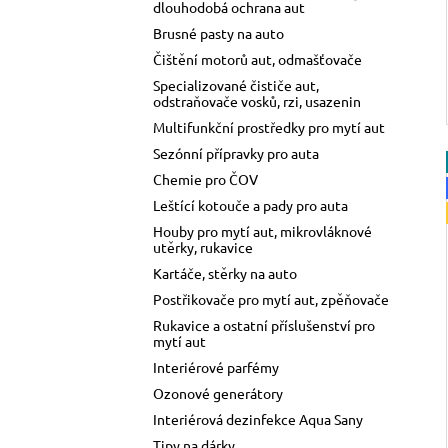
dlouhodobá ochrana aut
Brusné pasty na auto
Čištění motorů aut, odmašťovače
Specializované čističe aut,
odstraňovače vosků, rzi, usazenin
Multifunkční prostředky pro mytí aut
Sezónní přípravky pro auta
Chemie pro ČOV
Leštící kotouče a pady pro auta
Houby pro mytí aut, mikrovláknové
utěrky, rukavice
Kartáče, stěrky na auto
Postřikovače pro mytí aut, zpěňovače
Rukavice a ostatní příslušenství pro
mytí aut
Interiérové parfémy
Ozonové generátory
Interiérová dezinfekce Aqua Sany
Tipy na dárky