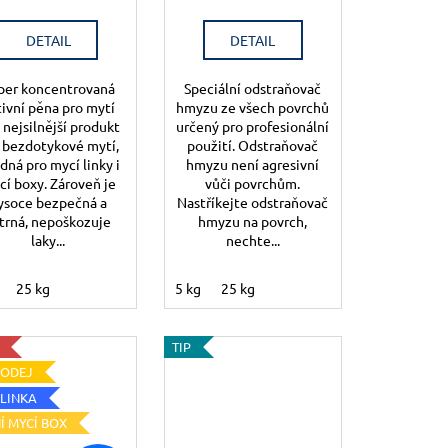
DETAIL
DETAIL
per koncentrovaná
Speciální odstraňovač
tivní pěna pro mytí
hmyzu ze všech povrchů
, nejsilnější produkt
určený pro profesionální
 bezdotykové mytí,
použití. Odstraňovač
dná pro mycí linky i
hmyzu není agresivní
cí boxy. Zároveň je
vůči povrchům.
ysoce bezpečná a
Nastříkejte odstraňovač
trná, nepoškozuje
hmyzu na povrch,
laky...
nechte...
25 kg
5 kg
25 kg
TIP
RODEJ
 LINKA
Í MYCÍ BOX