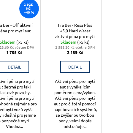
2 925
KČ
–40 %
a Ber - Off aktivní
Fra Ber - Resa Plus
ěna pro mytí aut
+5,0 Hard Water
aktivní pěna pro mytí
Skladem
(>5 ks)
Skladem
aut
(>5 ks)
23,60 Kč včetně DPH
2 588,20 Kč včetně DPH
1 755 Kč
2 139 Kč
DETAIL
DETAIL
tivní pěna pro mytí
Aktivní pěna pro mytí
ut šetrná pro lak i
aut s vynikajícím
lastové povrchy.
poměrem cena/výkon.
tivní pěna pro mytí
Aktivní pěna pro mytí
 vhodná zejména pro
aut pro čištění pomocí
edmytí vozů vyšší
napěňovacích systémů,
y, ideální pro jemné
se zvýšenou tvorbou
a bezpečné mytí.
pěny, velmi dobře
Vhodná...
odstraňuje...