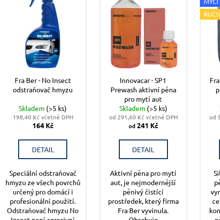
í
MYCÍ
p
p
RUČN
i
r
s
o
p
d
r
u
o
k
Fra Ber - No Insect
Innovacar - SP1
Fra
d
odstraňovač hmyzu
Prewash aktivní pěna
p
t
u
pro mytí aut
ů
k
Skladem
(>5 ks)
Skladem
(>5 ks)
198,40 Kč včetně DPH
od 291,60 Kč včetně DPH
od 
t
164 Kč
241 Kč
od
ů
DETAIL
DETAIL
Speciální odstraňovač
Aktivní pěna pro mytí
Si
hmyzu ze všech povrchů
aut, je nejmodernější
p
určený pro domácí i
pěnivý čistící
vy
profesionální použití.
prostředek, který firma
ce
Odstraňovač hmyzu No
Fra Ber vyvinula.
kon
Insect není agresivní
Obsahuje
p