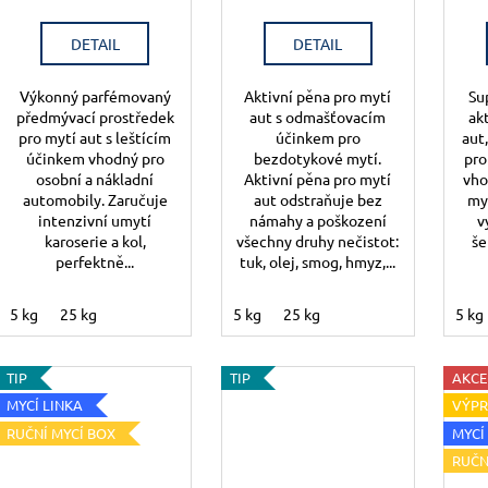
DETAIL
DETAIL
Výkonný parfémovaný
Aktivní pěna pro mytí
Su
předmývací prostředek
aut s odmašťovacím
ak
pro mytí aut s leštícím
účinkem pro
aut
účinkem vhodný pro
bezdotykové mytí.
pro
osobní a nákladní
Aktivní pěna pro mytí
vho
automobily. Zaručuje
aut odstraňuje bez
my
intenzivní umytí
námahy a poškození
v
karoserie a kol,
všechny druhy nečistot:
še
perfektně...
tuk, olej, smog, hmyz,...
5 kg
25 kg
5 kg
25 kg
5 kg
TIP
TIP
AKCE
MYCÍ LINKA
VÝP
RUČNÍ MYCÍ BOX
MYCÍ
RUČN