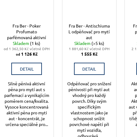
Fra Ber - Poker
Fra Ber - Antischiuma
Fr
Profumato
L odpěňovač pro mytí
p
parfémovaná aktivní
aut
pěna pro mytí aut,
Skladem
(1 ks)
Skladem
(>5 ks)
od 1 362,50 Kč včetně DPH
koncentrát
1 881,60 Kč včetně DPH
2 1
1 126 Kč
1 555 Kč
od
DETAIL
DETAIL
Silně pěnivá aktivní
Odpěňovač pro snížení
Ak
pěna pro mytí aut s
pěnivosti při mytí aut
a
parfemací a vynikajícím
vhodný pro každý
p
poměrem cena/kvalita.
povrch. Díky svým
Ak
Vysoce koncentrovaná
specifickým
aut
aktivní pěna pro myti
vlastnostem jako je
př
aut - koncentrát, je
schopnost snížit
tříd
určena speciálně pro...
povrchové napětí při
mytí vozidla,
odbourává...