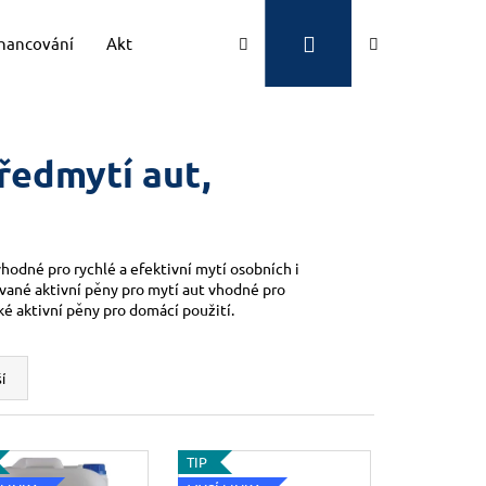
Přihlášení
Hledat
Nákupní
inancování
Aktuality
Kontakty
Značky
košík
ředmytí aut,
hodné pro rychlé a efektivní mytí osobních i
ované aktivní pěny pro mytí aut vhodné pro
také aktivní pěny pro domácí použití.
í
TIP