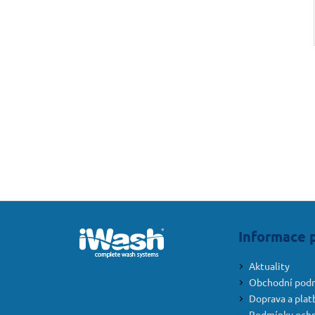
Z
á
Informace 
p
a
Aktuality
t
Obchodní pod
í
Doprava a plat
Podmínky ochr