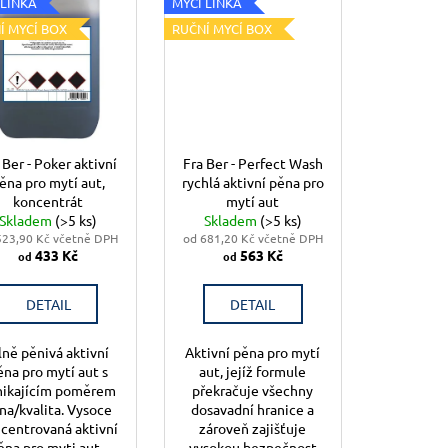
 LINKA
MYCÍ LINKA
Í MYCÍ BOX
RUČNÍ MYCÍ BOX
 Ber - Poker aktivní
Fra Ber - Perfect Wash
ěna pro mytí aut,
rychlá aktivní pěna pro
koncentrát
mytí aut
Skladem
(>5 ks)
Skladem
(>5 ks)
523,90 Kč včetně DPH
od 681,20 Kč včetně DPH
433 Kč
563 Kč
od
od
DETAIL
DETAIL
lně pěnivá aktivní
Aktivní pěna pro mytí
ěna pro mytí aut s
aut, jejíž formule
nikajícím poměrem
překračuje všechny
na/kvalita. Vysoce
dosavadní hranice a
centrovaná aktivní
zároveň zajišťuje
ěna pro myti aut -
vysokou bezpečnost