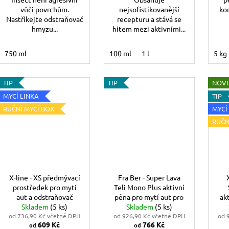
vůči povrchům.
nejsofistikovanější
ko
Nastříkejte odstraňovač
recepturu a stává se
hmyzu...
hitem mezi aktivními...
750 ml
100 ml
1 l
5 kg
TIP
TIP
NOV
MYCÍ LINKA
TIP
RUČNÍ MYCÍ BOX
MYCÍ
RUČN
X-line - XS předmývací
Fra Ber - Super Lava
prostředek pro mytí
Teli Mono Plus aktivní
aut a odstraňovač
pěna pro mytí aut pro
ak
Skladem
hmyzu
(5 ks)
bezdotykové mytí
Skladem
(5 ks)
od 736,90 Kč včetně DPH
od 926,90 Kč včetně DPH
od 
609 Kč
766 Kč
od
od