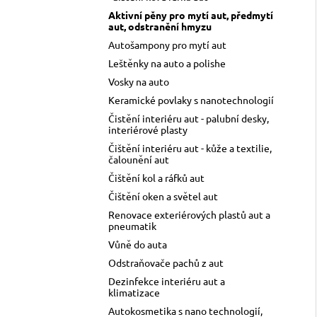
l
Aktivní pěny pro mytí aut, předmytí
aut, odstranění hmyzu
Autošampony pro mytí aut
Leštěnky na auto a polishe
Vosky na auto
Keramické povlaky s nanotechnologií
Čistění interiéru aut - palubní desky,
interiérové plasty
Čištění interiéru aut - kůže a textilie,
čalounění aut
Čištění kol a ráfků aut
Čištění oken a světel aut
Renovace exteriérových plastů aut a
pneumatik
Vůně do auta
Odstraňovače pachů z aut
Dezinfekce interiéru aut a
klimatizace
Autokosmetika s nano technologií,