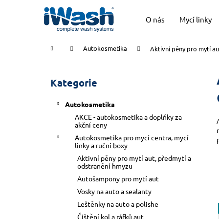
K
Přejít
na
o
O nás
Mycí linky
obsah
Zpět
Zpět
š
do
do
í
Domů
Autokosmetika
Aktivní pěny pro mytí a
k
obchodu
obchodu
P
o
Kategorie
Přeskočit
s
kategorie
t
Autokosmetika
r
AKCE - autokosmetika a doplňky za
a
akční ceny
n
Autokosmetika pro mycí centra, mycí
linky a ruční boxy
n
Aktivní pěny pro mytí aut, předmytí a
í
odstranění hmyzu
p
Autošampony pro mytí aut
a
Vosky na auto a sealanty
n
Leštěnky na auto a polishe
e
Čištění kol a ráfků aut