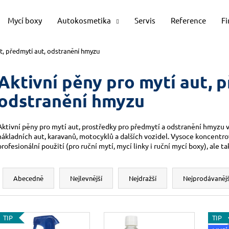
Mycí boxy
Autokosmetika
Servis
Reference
F
ut, předmytí aut, odstranění hmyzu
Co potřebujete najít?
Aktivní pěny pro mytí aut, p
odstranění hmyzu
HLEDAT
Aktivní pěny pro mytí aut, prostředky pro předmytí a odstranění hmyzu v
nákladních aut, karavanů, motocyklů a dalších vozidel. Vysoce koncentr
Doporučujeme
profesionální použití (pro ruční mytí, mycí linky i ruční mycí boxy), ale 
Ř
a
Abecedně
Nejlevnější
Nejdražší
Nejprodávanějš
z
e
V
n
TIP
TIP
ý