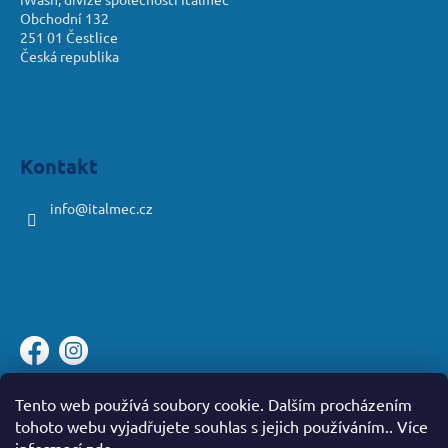
Obchodní 132
251 01 Čestlice
Česká republika
Kontakt
info
@
italmec.cz
Platební brána ComGate
Tento web používá soubory cookie. Dalším procházením
tohoto webu vyjadřujete souhlas s jejich používáním.. Více