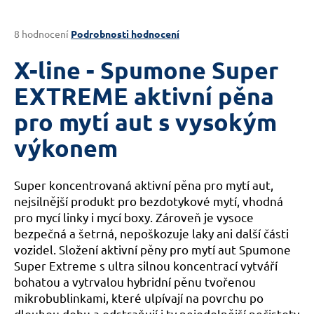
a
j
Průměrné
8 hodnocení
Podrobnosti hodnocení
hodnocení
í
produktu
X-line - Spumone Super
t
je
?
3,9
EXTREME aktivní pěna
z
pro mytí aut s vysokým
5
hvězdiček.
výkonem
HLEDAT
Super koncentrovaná aktivní pěna pro mytí aut,
nejsilnější produkt pro bezdotykové mytí, vhodná
pro mycí linky i mycí boxy. Zároveň je vysoce
D
bezpečná a šetrná, nepoškozuje laky ani další části
o
vozidel. Složení aktivní pěny pro mytí aut Spumone
p
Super Extreme s ultra silnou koncentrací vytváří
o
bohatou a vytrvalou hybridní pěnu tvořenou
r
mikrobublinkami, které ulpívají na povrchu po
u
dlouhou dobu a odstraňují i ty nejodolnější nečistoty