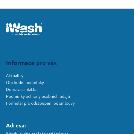
Z
á
p
a
t
í
Informace pro vás
Aktuality
Obchodní podmínky
Doprava a platba
Podmínky ochrany osobních údajů
Formulář pro odstoupení od smlouvy
Adresa:
iWash, divize společnosti Italmec