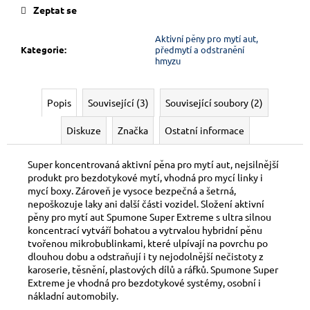
Zeptat se
Aktivní pěny pro mytí aut,
Kategorie
:
předmytí a odstranění
hmyzu
Popis
Související (3)
Související soubory (2)
Diskuze
Značka
Ostatní informace
Super koncentrovaná aktivní pěna pro mytí aut, nejsilnější
produkt pro bezdotykové mytí, vhodná pro mycí linky i
mycí boxy. Zároveň je vysoce bezpečná a šetrná,
nepoškozuje laky ani další části vozidel. Složení aktivní
pěny pro mytí aut Spumone Super Extreme s ultra silnou
koncentrací vytváří bohatou a vytrvalou hybridní pěnu
tvořenou mikrobublinkami, které ulpívají na povrchu po
dlouhou dobu a odstraňují i ty nejodolnější nečistoty z
karoserie, těsnění, plastových dílů a ráfků. Spumone Super
Extreme je vhodná pro bezdotykové systémy, osobní i
nákladní automobily.