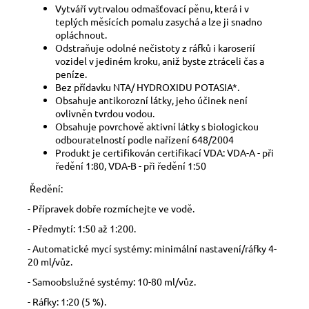
Vytváří vytrvalou odmašťovací pěnu, která i v
teplých měsících pomalu zasychá a lze ji snadno
opláchnout.
Odstraňuje odolné nečistoty z ráfků i karoserií
vozidel v jediném kroku, aniž byste ztráceli čas a
peníze.
Bez přídavku NTA/ HYDROXIDU POTASIA*.
Obsahuje antikorozní látky, jeho účinek není
ovlivněn tvrdou vodou.
Obsahuje povrchově aktivní látky s biologickou
odbouratelností podle nařízení 648/2004
Produkt je certifikován certifikací VDA: VDA-A - při
ředění 1:80, VDA-B - při ředění 1:50
Ředění:
- Přípravek dobře rozmíchejte ve vodě.
- Předmytí: 1:50 až 1:200.
- Automatické mycí systémy: minimální nastavení/ráfky 4-
20 ml/vůz.
- Samoobslužné systémy: 10-80 ml/vůz.
- Ráfky: 1:20 (5 %).