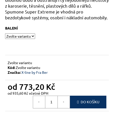
č
z karoserie, těsnění, plastových dílů a ráfků.
u
j
Spumone Super Extreme je vhodná pro
e
bezdotykové systémy, osobní i nákladní automobily.
m
e
BALENÍ
Zvolte variantu
Kód:
Zvolte variantu
Značka:
X-line by Fra Ber
od
773,20 Kč
od
935,60 Kč
včetně DPH
Měrná
DO KOŠÍKU
cena: