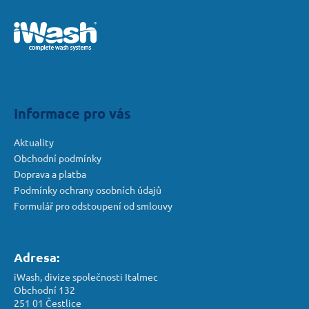
á
á
d
p
a
a
c
t
í
í
p
r
Informace pro vás
v
k
Aktuality
y
Obchodní podmínky
v
Doprava a platba
ý
Podmínky ochrany osobních údajů
p
Formulář pro odstoupení od smlouvy
i
s
u
Adresa:
iWash, divize společnosti Italmec
Obchodní 132
251 01 Čestlice