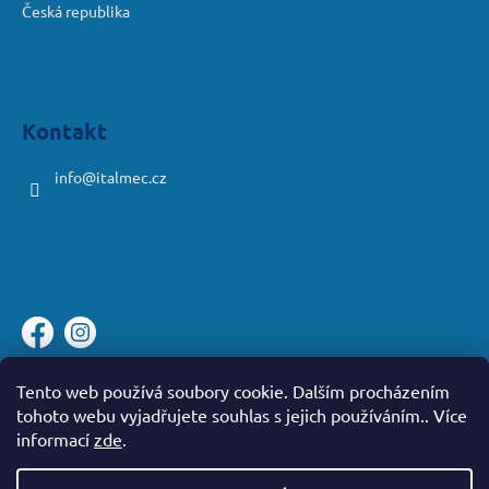
Česká republika
Kontakt
info
@
italmec.cz
Platební brána ComGate
Tento web používá soubory cookie. Dalším procházením
tohoto webu vyjadřujete souhlas s jejich používáním.. Více
informací
zde
.