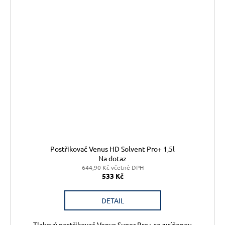
Postřikovač Venus HD Solvent Pro+ 1,5l
Na dotaz
644,90 Kč včetně DPH
533 Kč
DETAIL
Tlakový postřikovač Venus Super Pro+ se zvýšenou