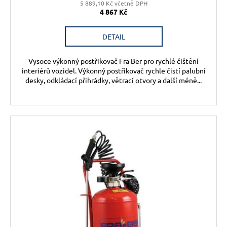
č
5 889,10 Kč včetně DPH
u
4 867 Kč
j
e
DETAIL
m
e
Vysoce výkonný postřikovač Fra Ber pro rychlé čištění
interiérů vozidel. Výkonný postřikovač rychle čistí palubní
desky, odkládací přihrádky, větrací otvory a další méně...