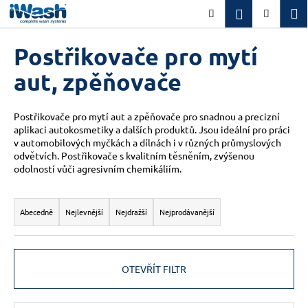
K
Přejít
M
Přihlášení
Hledat
Nákupn
na
o
obsah
Zpět
Zpět
košík
š
Postřikovače pro mytí
í
C
aut, zpěňovače
k
o
p
Postřikovače pro mytí aut a zpěňovače pro snadnou a precizní
o
aplikaci autokosmetiky a dalších produktů.
Jsou ideální pro práci
v automobilových myčkách a dílnách i v různých průmyslových
t
odvětvích. Postřikovače s kvalitním těsněním, zvýšenou
ř
odolností vůči agresivním chemikáliím.
e
Ř
b
a
Abecedně
Nejlevnější
Nejdražší
Nejprodávanější
u
z
j
e
e
n
t
OTEVŘÍT FILTR
í
e
p
n