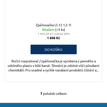
Zpěňovačka LS 12 1,5 1l
Skladem
(>5 ks)
1 943,30 Kč včetně DPH
1 606 Kč
DO KOŠÍKU
Ruční rozprašovač / zpěňovačka je vyrobena z pevného a
odolného plastu v bílé barvě. Těsnění je odolné vůči působení
chemikálií. Pro snadné a rychlé nanášení produktů čištění a...
7
položek celkem
O
v
Z
l