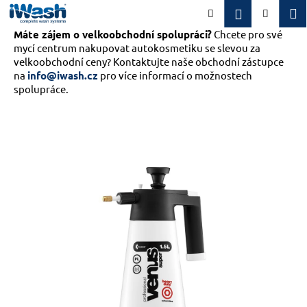
K
Přejít
M
Přihlášení
Hledat
Nákupn
na
o
obsah
Máte zájem o velkoobchodní spolupráci?
Zpět
Zpět
Chcete pro své
košík
š
mycí centrum nakupovat autokosmetiku se slevou za
í
velkoobchodní ceny? Kontaktujte naše obchodní zástupce
C
k
na
info@iwash.cz
pro více informací o možnostech
o
spolupráce.
p
o
t
ř
e
b
u
j
e
t
e
n