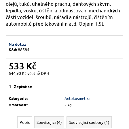
č
olejů, tuků, uhelného prachu, dehtových skvrn,
u
lepidla, vosku, čištění a odmašťování mechanických
j
částí vozidel, šroubů, nářadí a nástrojů, čištěním
e
automobilů před lakováním atd. Objem 1,5l.
m
e
Na dotaz
Kód:
88584
533 Kč
644,90 Kč včetně DPH
Měrná
cena:
Zeptat se
Kategorie
:
Autokosmetika
Hmotnost
:
2 kg
Popis
Související (4)
Související soubory (1)