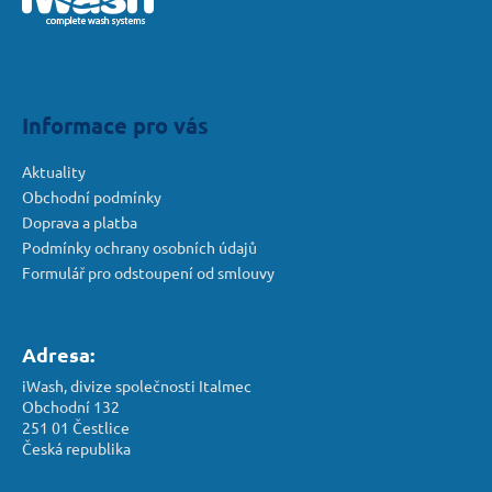
a
t
í
Informace pro vás
Aktuality
Obchodní podmínky
Doprava a platba
Podmínky ochrany osobních údajů
Formulář pro odstoupení od smlouvy
Adresa:
iWash, divize společnosti Italmec
Obchodní 132
251 01 Čestlice
Česká republika