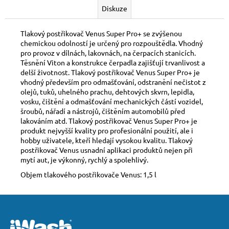
Diskuze
Tlakový postřikovač Venus Super Pro+ se zvýšenou
chemickou odolností je určený pro rozpouštědla. Vhodný
pro provoz v dílnách, lakovnách, na čerpacích stanicích.
Těsnění Viton a konstrukce čerpadla zajišťují trvanlivost a
delší životnost. Tlakový postřikovač Venus Super Pro+ je
vhodný především pro
odmašťování, odstranění nečistot z
olejů, tuků, uhelného prachu, dehtových skvrn, lepidla,
vosku, čištění a odmašťování mechanických částí vozidel,
šroubů, nářadí a nástrojů, čištěním automobilů před
lakováním atd. Tlakový postřikovač Venus Super Pro+ je
produkt nejvyšší kvality pro profesionální použití, ale i
hobby uživatele, kteří hledají vysokou kvalitu. Tlakový
postřikovač Venus usnadní aplikaci produktů nejen při
mytí aut, je výkonný, rychlý a spolehlivý.
Objem tlakového postřikovače Venus: 1,5 l
Z
á
p