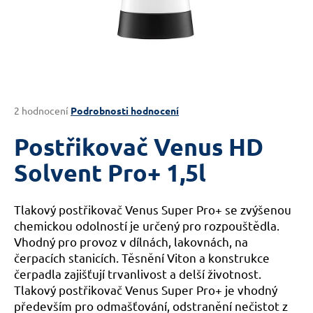
a
j
í
t
?
Průměrné
2 hodnocení
Podrobnosti hodnocení
hodnocení
produktu
Postřikovač Venus HD
je
HLEDAT
5,0
Solvent Pro+ 1,5l
z
5
hvězdiček.
Tlakový postřikovač Venus Super Pro+ se zvýšenou
D
chemickou odolností je určený pro rozpouštědla.
o
Vhodný pro provoz v dílnách, lakovnách, na
p
čerpacích stanicích. Těsnění Viton a konstrukce
o
čerpadla zajišťují trvanlivost a delší životnost.
r
Tlakový postřikovač Venus Super Pro+ je vhodný
u
především pro
odmašťování, odstranění nečistot z