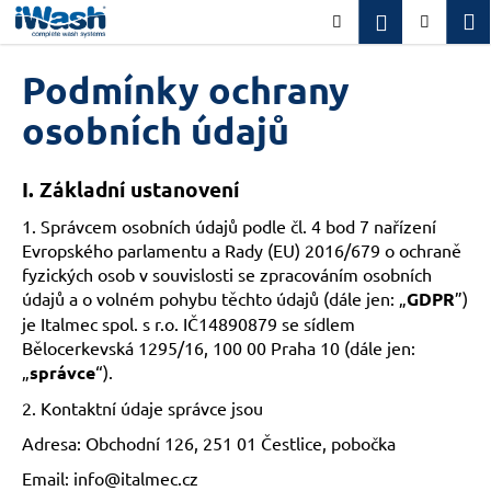
K
Přejít
M
Přihlášení
Hledat
Nákupn
na
o
obsah
Zpět
Zpět
košík
š
Podmínky ochrany
í
C
osobních údajů
k
o
p
I.
Základní ustanovení
o
1. Správcem osobních údajů podle čl. 4 bod 7 nařízení
t
Evropského parlamentu a Rady (EU) 2016/679 o ochraně
ř
fyzických osob v souvislosti se zpracováním osobních
e
údajů a o volném pohybu těchto údajů (dále jen: „
GDPR
”)
b
je Italmec spol. s r.o. IČ14890879 se sídlem
u
Bělocerkevská 1295/16, 100 00 Praha 10 (dále jen:
j
„
správce
“).
e
2. Kontaktní údaje správce jsou
t
Adresa: Obchodní 126, 251 01 Čestlice, pobočka
e
Email: info@italmec.cz
n