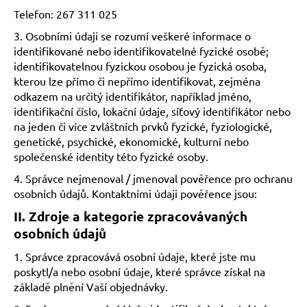
Telefon: 267 311 025
a
j
3. Osobními údaji se rozumí veškeré informace o
í
identifikované nebo identifikovatelné fyzické osobě;
identifikovatelnou fyzickou osobou je fyzická osoba,
t
kterou lze přímo či nepřímo identifikovat, zejména
?
odkazem na určitý identifikátor, například jméno,
identifikační číslo, lokační údaje, síťový identifikátor nebo
na jeden či více zvláštních prvků fyzické, fyziologické,
genetické, psychické, ekonomické, kulturní nebo
společenské identity této fyzické osoby.
HLEDAT
4. Správce nejmenoval / jmenoval pověřence pro ochranu
osobních údajů. Kontaktními údaji pověřence jsou:
II.
Zdroje a kategorie zpracovávaných
D
osobních údajů
o
p
1. Správce zpracovává osobní údaje, které jste mu
o
poskytl/a nebo osobní údaje, které správce získal na
r
základě plnění Vaší objednávky.
u