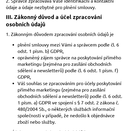
č
2. Správce zpracovává Vaše identifikační a kontaktní
u
údaje a údaje nezbytné pro plnění smlouvy.
j
III.
Zákonný důvod a účel zpracování
e
osobních údajů
m
e
1. Zákonným důvodem zpracování osobních údajů je
plnění smlouvy mezi Vámi a správcem podle čl. 6
odst. 1 písm. b) GDPR,
oprávněný zájem správce na poskytování přímého
marketingu (zejména pro zasílání obchodních
sdělení a newsletterů) podle čl. 6 odst. 1 písm. f)
GDPR,
Váš souhlas se zpracováním pro účely poskytování
přímého marketingu (zejména pro zasílání
obchodních sdělení a newsletterů) podle čl. 6 odst.
1 písm. a) GDPR ve spojení s § 7 odst. 2 zákona č.
480/2004 Sb., o některých službách informační
společnosti v případě, že nedošlo k objednávce
zboží nebo služby.