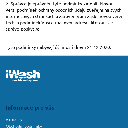
2.
Správce je oprávněn tyto podmínky změnit. Novou
verzi podmínek ochrany osobních údajů zveřejní na svých
internetových stránkách a zároveň Vám zašle novou verzi
těchto podmínek Vaši e-mailovou adresu, kterou jste
správci poskytl/a.
Tyto podmínky nabývají účinnosti dnem 21.12.2020.
Z
á
p
a
t
í
Informace pro vás
Aktuality
Obchodní podmínky