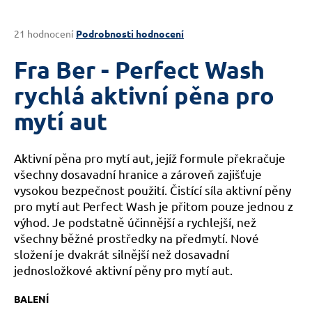
a
j
Průměrné
21 hodnocení
Podrobnosti hodnocení
hodnocení
í
produktu
Fra Ber - Perfect Wash
t
je
?
3,2
rychlá aktivní pěna pro
z
mytí aut
5
hvězdiček.
Aktivní pěna pro mytí aut, jejíž formule překračuje
HLEDAT
všechny dosavadní hranice a zároveň zajišťuje
vysokou bezpečnost použití. Čistící síla aktivní pěny
pro mytí aut Perfect Wash je přitom pouze jednou z
D
výhod. Je podstatně účinnější a rychlejší, než
o
všechny běžné prostředky na předmytí. Nové
p
složení je dvakrát silnější než dosavadní
o
jednosložkové aktivní pěny pro mytí aut.
r
u
BALENÍ