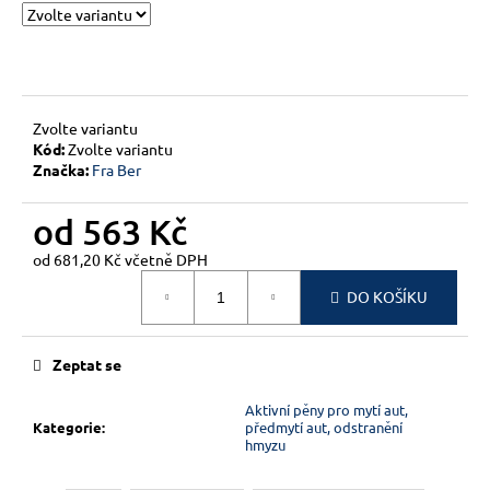
č
u
j
e
m
e
Zvolte variantu
Kód:
Zvolte variantu
Značka:
Fra Ber
od
563 Kč
od
681,20 Kč
včetně DPH
Měrná
DO KOŠÍKU
cena:
Zeptat se
Aktivní pěny pro mytí aut,
Kategorie
:
předmytí aut, odstranění
hmyzu