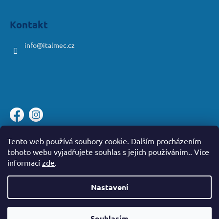
Kontakt
info
@
italmec.cz
Platební brána ComGate
Tento web používá soubory cookie. Dalším procházením
tohoto webu vyjadřujete souhlas s jejich používáním.. Více
informací
zde
.
Nastavení
Vytvořil Shoptet
Souhlasím
Copyright 2026
iWash
. Všechna práva vyhrazena.