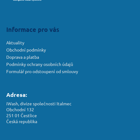
a
t
í
Informace pro vás
Aktuality
Obchodní podmínky
Doprava a platba
Podmínky ochrany osobních údajů
Formulář pro odstoupení od smlouvy
Adresa:
iWash, divize společnosti Italmec
Obchodní 132
251 01 Čestlice
Česká republika