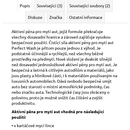
Popis
Související (3)
Související soubory (2)
Diskuze
Značka
Ostatní informace
Aktivní pěna pro mytí aut, jejíž formule překračuje
všechny dosavadní hranice a zároveň zajišťuje vysokou
bezpečnost použití. Čistící síla aktivní pěny pro mytí aut
Perfect Wash je přitom pouze jednou z výhod. Je
podstatně účinnější a rychlejší, než všechny běžné
prostředky na předmytí. Nové složení je dvakrát silnější
než dosavadní jednosložkové aktivní pěny pro mytí aut. Je
bezpečná a šetrná k citlivým autodílům a materiálů, jako
jsou plasty a hliníkové části, i k materiálům používaným na
luxusních automobilech. Dává svobodu bezpečně umýt
auto bez starosti o místní atmosférické podmínky, čas
nebo značku auta. Technologické časy jsou zkráceny o
polovinu, proto je možné snížit čas čištění a zvýšit
produktivitu.
Aktivní pěna pro mytí aut vhodná pro následující
použití:
• v kartáčové mycí lince