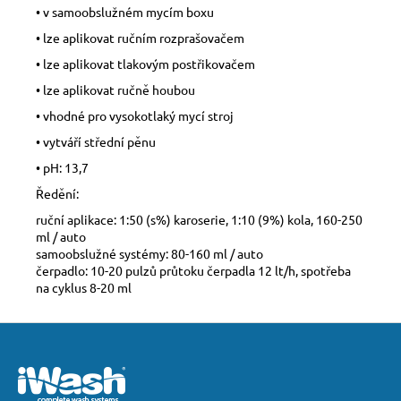
• v samoobslužném mycím boxu
• lze aplikovat ručním rozprašovačem
• lze aplikovat tlakovým postřikovačem
• lze aplikovat ručně houbou
• vhodné pro vysokotlaký mycí stroj
• vytváří střední pěnu
• pH: 13,7
Ředění:
ruční aplikace: 1:50 (s%) karoserie, 1:10 (9%) kola, 160-250
ml / auto
samoobslužné systémy: 80-160 ml / auto
čerpadlo: 10-20 pulzů průtoku čerpadla 12 lt/h, spotřeba
na cyklus 8-20 ml
Z
á
p