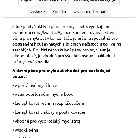
Diskuze
Značka
Ostatní informace
Silně pěnivá aktivní pěna pro mytí aut s vynikajícím
poměrem cena/kvalita. Vysoce koncentrovaná aktivní
pěna pro myti aut - koncentrát, je určena speciálně pro
odstranění houževnatých silničních nečistot, a to i velmi
zaschlých. Použití této aktivní pěny pro mytí aut je
ekonomické, je vhodná pro všechna osobní, nákladní i
průmyslová vozidla.
Aktivní pěna pro mytí aut vhodná pro následující
použití:
• v portálové mycí lince
• v samoobslužném mycím boxu
• lze aplikovat ručním rozprašovačem
• lze aplikovat tlakovým postřikovačem
• vhodné pro vysokotlaký mycí stroj
• vysoká pěna