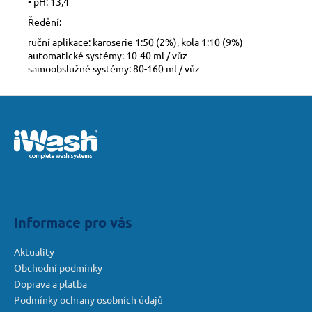
• pH: 13,4
Ředění:
ruční aplikace: karoserie 1:50 (2%), kola 1:10 (9%)
automatické systémy: 10-40 ml / vůz
samoobslužné systémy: 80-160 ml / vůz
Z
á
p
a
t
í
Informace pro vás
Aktuality
Obchodní podmínky
Doprava a platba
Podmínky ochrany osobních údajů