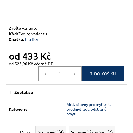
č
u
j
e
m
Zvolte variantu
e
Kód:
Zvolte variantu
Značka:
Fra Ber
od
433 Kč
od
523,90 Kč
včetně DPH
Měrná
DO KOŠÍKU
cena:
Zeptat se
Aktivní pěny pro mytí aut,
Kategorie
:
předmytí aut, odstranění
hmyzu
Popis
Související (4)
Související soubory (2)