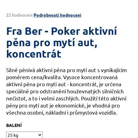
a
j
Průměrné
22 hodnocení
Podrobnosti hodnocení
hodnocení
í
produktu
Fra Ber - Poker aktivní
t
je
?
3,6
pěna pro mytí aut,
z
koncentrát
5
hvězdiček.
Silně pěnivá aktivní pěna pro mytí aut s vynikajícím
HLEDAT
poměrem cena/kvalita. Vysoce koncentrovaná
aktivní pěna pro myti aut - koncentrát, je určena
speciálně pro odstranění houževnatých silničních
D
nečistot, a to i velmi zaschlých. Použití této aktivní
o
pěny pro mytí aut je ekonomické, je vhodná pro
p
všechna osobní, nákladní i průmyslová vozidla.
o
r
BALENÍ
u