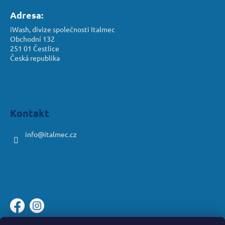
Adresa:
iWash, divize společnosti Italmec
Obchodní 132
251 01 Čestlice
Česká republika
Kontakt
info
@
italmec.cz
Platební brána ComGate