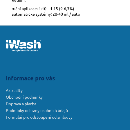
ruční aplikace: 1:10 – 1:15 (9-6,3%)
automatické systémy: 20-40 ml / auto
Z
á
p
a
t
í
Informace pro vás
Aktuality
Obchodní podmínky
Doprava a platba
Podmínky ochrany osobních údajů
Formulář pro odstoupení od smlouvy