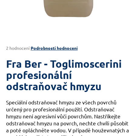
a
j
í
t
?
Průměrné
2 hodnocení
Podrobnosti hodnocení
hodnocení
produktu
Fra Ber - Toglimoscerini
je
HLEDAT
4,5
profesionální
z
odstraňovač hmyzu
5
hvězdiček.
D
Speciální odstraňovač hmyzu ze všech povrchů
o
určený pro profesionální použití. Odstraňovač
p
hmyzu není agresivní vůči povrchům. Nastříkejte
o
r
odstraňovač hmyzu na povrch, nechte chvíli působit
u
a poté opláchněte vodou. V případě houževnatých a