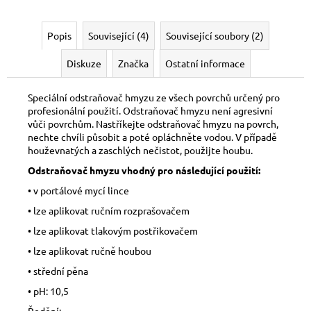
Popis
Související (4)
Související soubory (2)
Diskuze
Značka
Ostatní informace
Speciální odstraňovač hmyzu ze všech povrchů určený pro
profesionální použití. Odstraňovač hmyzu není agresivní
vůči povrchům. Nastříkejte odstraňovač hmyzu na povrch,
nechte chvíli působit a poté opláchněte vodou. V případě
houževnatých a zaschlých nečistot, použijte houbu.
Odstraňovač hmyzu vhodný pro následující použití:
• v portálové mycí lince
• lze aplikovat ručním rozprašovačem
• lze aplikovat tlakovým postřikovačem
• lze aplikovat ručně houbou
• střední pěna
• pH: 10,5
Ředění: