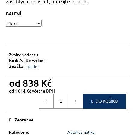
č
zaschlých nečistot, použijte houbu.
u
j
BALENÍ
e
m
e
Zvolte variantu
Kód:
Zvolte variantu
Značka:
Fra Ber
od
838 Kč
od
1 014 Kč
včetně DPH
Měrná
DO KOŠÍKU
cena:
Zeptat se
Kategorie
:
Autokosmetika