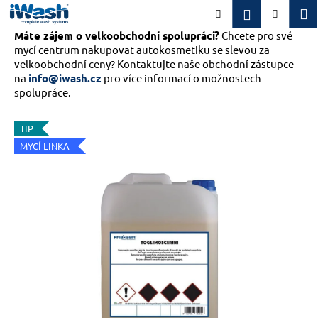
K
Přejít
M
Přihlášení
Hledat
Nákupn
na
o
obsah
Máte zájem o velkoobchodní spolupráci?
Zpět
Zpět
Chcete pro své
košík
š
mycí centrum nakupovat autokosmetiku se slevou za
í
velkoobchodní ceny? Kontaktujte naše obchodní zástupce
C
k
na
info@iwash.cz
pro více informací o možnostech
o
spolupráce.
p
o
TIP
MYCÍ LINKA
t
ř
e
b
u
j
e
t
e
n