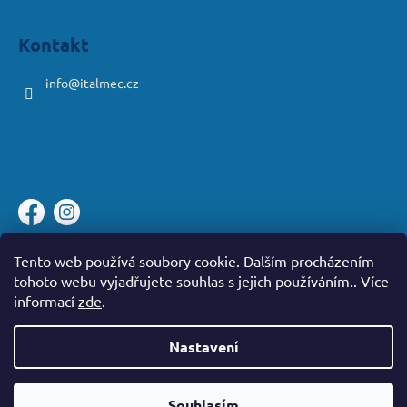
Kontakt
info
@
italmec.cz
Platební brána ComGate
Tento web používá soubory cookie. Dalším procházením
tohoto webu vyjadřujete souhlas s jejich používáním.. Více
informací
zde
.
Nastavení
Vytvořil Shoptet
Souhlasím
Copyright 2026
iWash
. Všechna práva vyhrazena.