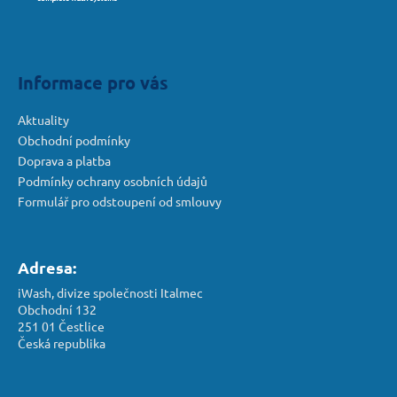
a
t
í
Informace pro vás
Aktuality
Obchodní podmínky
Doprava a platba
Podmínky ochrany osobních údajů
Formulář pro odstoupení od smlouvy
Adresa:
iWash, divize společnosti Italmec
Obchodní 132
251 01 Čestlice
Česká republika