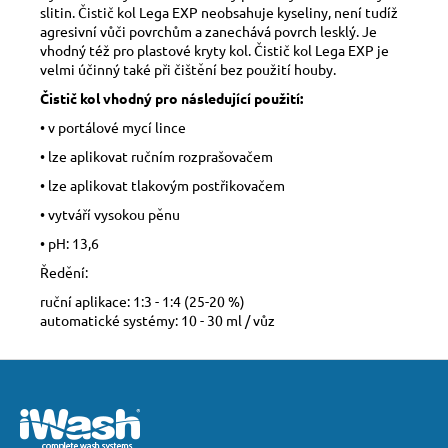
slitin. Čistič kol Lega EXP neobsahuje kyseliny, není tudíž
agresivní vůči povrchům a zanechává povrch lesklý. Je
vhodný též pro plastové kryty kol. Čistič kol Lega EXP je
velmi účinný také při čištění bez použití houby.
Čistič kol vhodný pro následující použití:
• v portálové mycí lince
• lze aplikovat ručním rozprašovačem
• lze aplikovat tlakovým postřikovačem
• vytváří vysokou pěnu
• pH: 13,6
Ředění:
ruční aplikace: 1:3 - 1:4 (25-20 %)
automatické systémy: 10 - 30 ml / vůz
Z
á
p