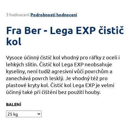
a
j
Průměrné
3 hodnocení
Podrobnosti hodnocení
hodnocení
í
produktu
Fra Ber - Lega EXP čistič
t
je
?
5,0
kol
z
5
hvězdiček.
Vysoce účinný čistič kol vhodný pro ráfky z oceli i
lehkých slitin. Čistič kol Lega EXP neobsahuje
HLEDAT
kyseliny, není tudíž agresivní vůči povrchům a
zanechává povrch lesklý. Je vhodný též pro
plastové kryty kol. Čistič kol Lega EXP je velmi
účinný také při čištění bez použití houby.
D
o
BALENÍ
p
o
r
u