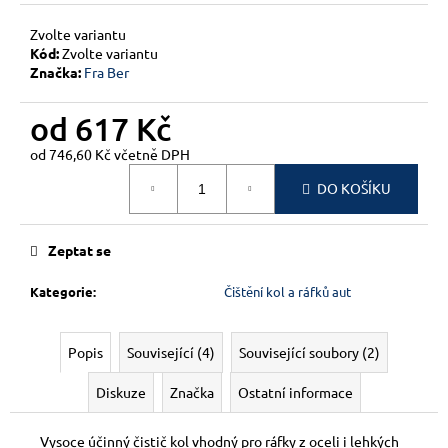
č
u
Zvolte variantu
j
Kód:
Zvolte variantu
e
Značka:
Fra Ber
m
e
od
617 Kč
od
746,60 Kč
včetně DPH
Měrná
DO KOŠÍKU
cena:
Zeptat se
Kategorie
:
Čištění kol a ráfků aut
Popis
Související (4)
Související soubory (2)
Diskuze
Značka
Ostatní informace
Vysoce účinný čistič kol vhodný pro ráfky z oceli i lehkých