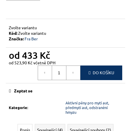
č
u
j
e
m
Zvolte variantu
e
Kód:
Zvolte variantu
Značka:
Fra Ber
od
433 Kč
od
523,90 Kč
včetně DPH
Měrná
DO KOŠÍKU
cena:
Zeptat se
Aktivní pěny pro mytí aut,
Kategorie
:
předmytí aut, odstranění
hmyzu
Popis
Související (4)
Související soubory (2)