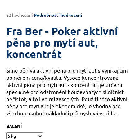
a
j
Průměrné
22 hodnocení
Podrobnosti hodnocení
hodnocení
í
produktu
Fra Ber - Poker aktivní
t
je
?
3,6
pěna pro mytí aut,
z
koncentrát
5
hvězdiček.
Silně pěnivá aktivní pěna pro mytí aut s vynikajícím
HLEDAT
poměrem cena/kvalita. Vysoce koncentrovaná
aktivní pěna pro myti aut - koncentrát, je určena
speciálně pro odstranění houževnatých silničních
D
nečistot, a to i velmi zaschlých. Použití této aktivní
o
pěny pro mytí aut je ekonomické, je vhodná pro
p
všechna osobní, nákladní i průmyslová vozidla.
o
r
BALENÍ
u