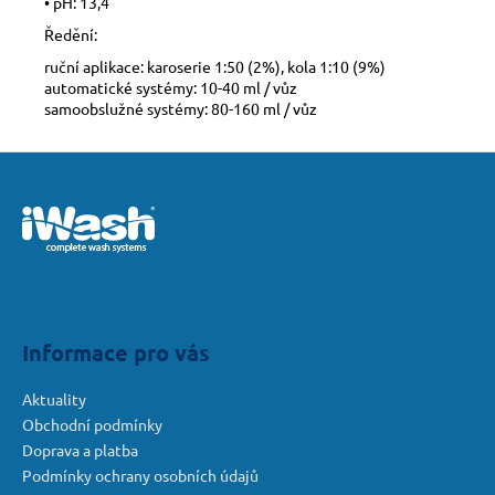
• pH: 13,4
Ředění:
ruční aplikace: karoserie 1:50 (2%), kola 1:10 (9%)
automatické systémy: 10-40 ml / vůz
samoobslužné systémy: 80-160 ml / vůz
Z
á
p
a
t
í
Informace pro vás
Aktuality
Obchodní podmínky
Doprava a platba
Podmínky ochrany osobních údajů