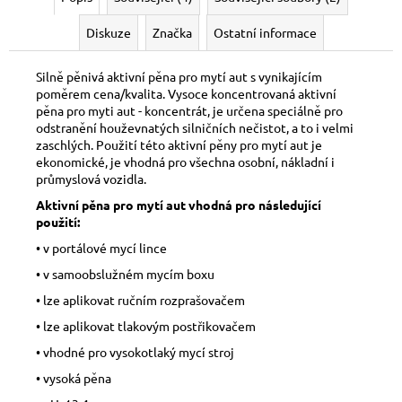
Diskuze
Značka
Ostatní informace
Silně pěnivá aktivní pěna pro mytí aut s vynikajícím
poměrem cena/kvalita. Vysoce koncentrovaná aktivní
pěna pro myti aut - koncentrát, je určena speciálně pro
odstranění houževnatých silničních nečistot, a to i velmi
zaschlých. Použití této aktivní pěny pro mytí aut je
ekonomické, je vhodná pro všechna osobní, nákladní i
průmyslová vozidla.
Aktivní pěna pro mytí aut vhodná pro následující
použití:
• v portálové mycí lince
• v samoobslužném mycím boxu
• lze aplikovat ručním rozprašovačem
• lze aplikovat tlakovým postřikovačem
• vhodné pro vysokotlaký mycí stroj
• vysoká pěna