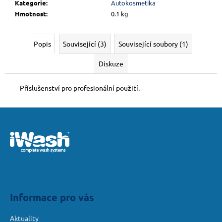
č
Kategorie
:
Autokosmetika
u
Hmotnost
:
0.1 kg
j
e
m
Popis
Související (3)
Související soubory (1)
e
Diskuze
Příslušenství pro profesionální použití.
Z
á
p
a
t
í
Informace pro vás
Aktuality