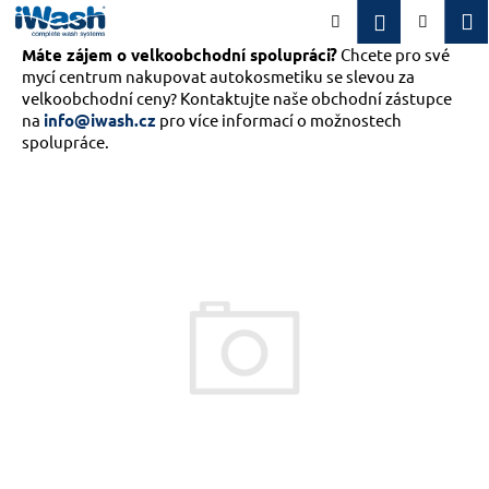
K
Přejít
M
Přihlášení
Hledat
Nákupn
na
o
obsah
Máte zájem o velkoobchodní spolupráci?
Zpět
Zpět
Chcete pro své
košík
š
mycí centrum nakupovat autokosmetiku se slevou za
í
velkoobchodní ceny? Kontaktujte naše obchodní zástupce
C
k
na
info@iwash.cz
pro více informací o možnostech
o
spolupráce.
p
o
t
ř
e
b
u
j
e
t
e
n