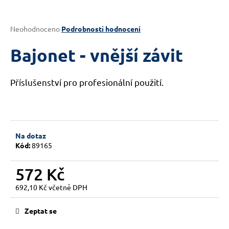
a
j
Průměrné
Neohodnoceno
Podrobnosti hodnocení
í
hodnocení
produktu
Bajonet - vnější závit
t
je
?
0,0
z
Příslušenství pro profesionální použití.
5
hvězdiček.
HLEDAT
Na dotaz
Kód:
89165
D
572 Kč
o
p
692,10 Kč včetně DPH
o
Měrná
cena:
r
Zeptat se
u