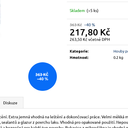
Skladem
(>5 ks)
363 Kč
–40 %
217,80 Kč
263,50 Kč včetně DPH
Měrná
cena:
Kategorie
:
Houby pr
Hmotnost
:
0.2 kg
363 KČ
–40 %
Diskuze
štění. Extra jemná vhodná na leštění a dokončovací práce. Velmi měkká m
 sealantů a glazur z povrchu laku. Vhodná pro opakované použití.
Nepouš
ná a bezpečná pro každý typ povrchu.
Rukavice z mikrovlákna je vhodná ne