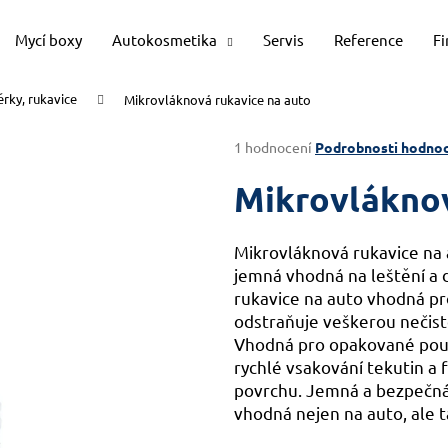
Mycí boxy
Autokosmetika
Servis
Reference
F
rky, rukavice
Mikrovláknová rukavice na auto
Co potřebujete najít?
Průměrné
1 hodnocení
Podrobnosti hodnoc
hodnocení
produktu
Mikrovláknov
HLEDAT
je
4,0
z
Mikrovláknová rukavice na a
5
Doporučujeme
jemná vhodná na leštění a
hvězdiček.
rukavice na auto vhodná pr
odstraňuje veškerou nečisto
Vhodná pro opakované použ
rychlé vsakování tekutin a 
povrchu. Jemná a bezpečná
vhodná nejen na auto, ale ta