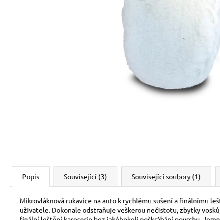
Popis
Související (3)
Související soubory (1)
Mikrovláknová rukavice na auto k rychlému sušení a finálnímu le
uživatele. Dokonale odstraňuje veškerou nečistotu, zbytky vosků,
finální leštění karoserie bez jakéhokoli poškrábání povrchu. Jem