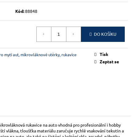
Kód:
88848
DO KOŠÍKU
Tisk
o mytí aut, mikrovláknové utěrky, rukavice
Zeptat se
ikrovláknová rukavice na auto vhodná pro profesionální i hobby
tí vlákna, tloušťka materiálu zaručuje rychlé vsakování tekutin a
jen na auto, ale také na čistění a leštění skla, zrcadel, nábytku