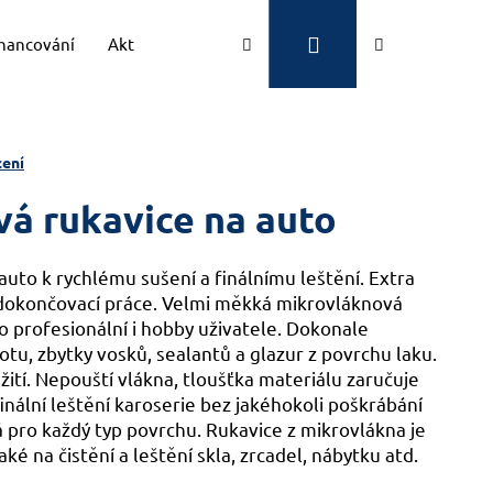
Přihlášení
Hledat
Nákupní
inancování
Aktuality
Kontakty
Značky
košík
ení
á rukavice na auto
uto k rychlému sušení a finálnímu leštění. Extra
 dokončovací práce. Velmi měkká mikrovláknová
o profesionální i hobby uživatele. Dokonale
tu, zbytky vosků, sealantů a glazur z povrchu laku.
ití.
Nepouští vlákna, tloušťka materiálu zaručuje
finální leštění karoserie bez jakéhokoli poškrábání
 pro každý typ povrchu.
Rukavice z mikrovlákna je
ké na čistění a leštění skla, zrcadel, nábytku atd.