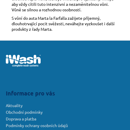
aby vždy cítili tuto intenzivní a nezaměnitelnou vůni.
Vůně se silnou a rozhodnou osobností.
S vůní do auta Marta la Farfalla zažijete příjemný,
dlouhotrvající pocit svěžesti, neváhejte vyzkoušet i další
produkty z řady Marta.
Z
á
p
a
t
í
Informace pro vás
Aktuality
Obchodní podmínky
Doprava a platba
Podmínky ochrany osobních údajů