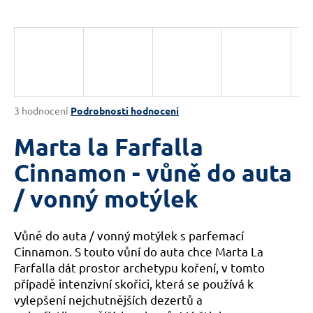
a
j
í
t
?
Průměrné
3 hodnocení
Podrobnosti hodnocení
hodnocení
produktu
Marta la Farfalla
je
HLEDAT
3,7
Cinnamon - vůně do auta
z
/ vonný motýlek
5
hvězdiček.
D
Vůně do auta / vonný motýlek s parfemací
o
Cinnamon. S touto vůní do auta chce Marta La
p
Farfalla dát prostor archetypu koření, v tomto
o
r
případě intenzivní skořici, která se používá k
u
vylepšení nejchutnějších dezertů a