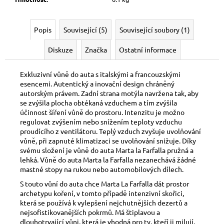
Popis
Související (5)
Související soubory (1)
Diskuze
Značka
Ostatní informace
Exkluzivní vůně do auta s italskými a francouzskými
esencemi. Autentický a inovační design chráněný
autorským právem. Zadní strana motýla navržena tak, aby
se zvýšila plocha obtékaná vzduchem a tím zvýšila
účinnost šíření vůně do prostoru. Intenzitu je možno
regulovat zvýšením nebo snížením teploty vzduchu
proudícího z ventilátoru. Teplý vzduch zvyšuje uvolňování
vůně, při zapnuté klimatizaci se uvolňování snižuje. Díky
svému složení je vůně do auta Marta la Farfalla pružná a
lehká. Vůně do auta Marta la Farfalla nezanechává žádné
mastné stopy na rukou nebo automobilových dílech.
S touto vůní do auta chce Marta La Farfalla dát prostor
archetypu koření, v tomto případě intenzivní skořici,
která se používá k vylepšení nejchutnějších dezertů a
nejsofistikovanějších pokrmů. Má štiplavou a
dlouhotrvající vůni, která je vhodná pro ty, kteří ji milují,