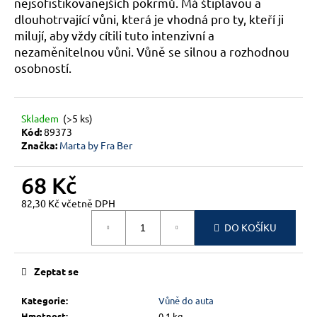
č
nejsofistikovanějších pokrmů. Má štiplavou a
u
dlouhotrvající vůni, která je vhodná pro ty, kteří ji
j
milují, aby vždy cítili tuto intenzivní a
e
nezaměnitelnou vůni. Vůně se silnou a rozhodnou
m
osobností.
e
Skladem
(>5 ks)
Kód:
89373
Značka:
Marta by Fra Ber
68 Kč
82,30 Kč včetně DPH
Měrná
DO KOŠÍKU
cena:
Zeptat se
Kategorie
:
Vůně do auta
Hmotnost
:
0.1 kg