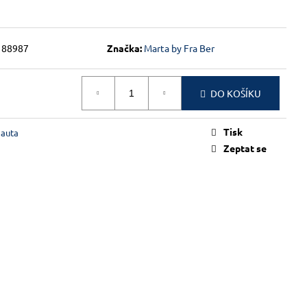
88987
Značka:
Marta by Fra Ber
DO KOŠÍKU
Tisk
 auta
Zeptat se