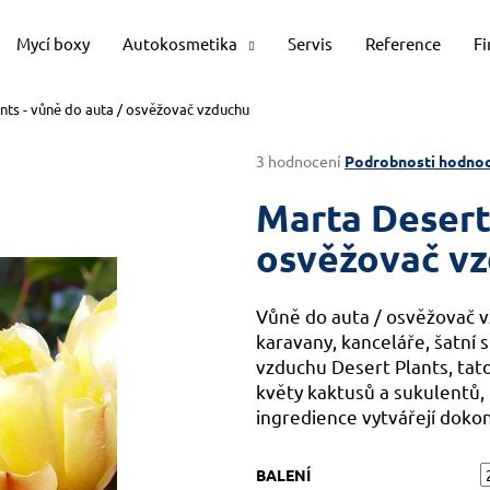
Mycí boxy
Autokosmetika
Servis
Reference
F
nts - vůně do auta / osvěžovač vzduchu
Co potřebujete najít?
Průměrné
3 hodnocení
Podrobnosti hodnoc
hodnocení
produktu
Marta Desert 
HLEDAT
je
4,0
osvěžovač v
z
5
Doporučujeme
hvězdiček.
Vůně do auta / osvěžovač v
karavany, kanceláře, šatní 
vzduchu Desert Plants, tato
květy kaktusů a sukulentů, 
ingredience vytvářejí dokon
BALENÍ