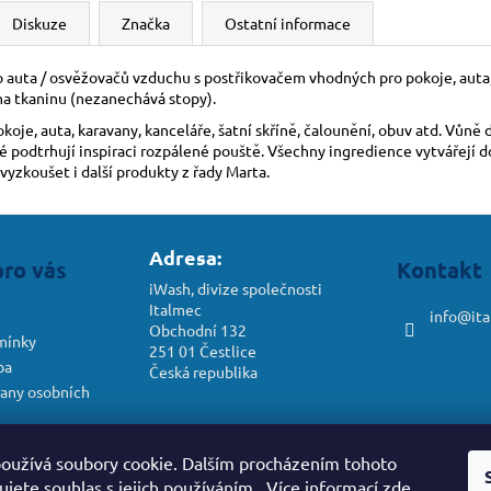
Diskuze
Značka
Ostatní informace
 do auta / osvěžovačů vzduchu s postřikovačem vhodných pro pokoje, auta, 
na tkaninu (nezanechává stopy).
je, auta, karavany, kanceláře, šatní skříně, čalounění, obuv atd. Vůně 
eré podtrhují inspiraci rozpálené pouště. Všechny ingredience vytvářejí 
vyzkoušet i další produkty z řady Marta.
Adresa:
pro vás
Kontakt
iWash, divize společnosti
Italmec
info
@
it
Obchodní 132
mínky
251 01 Čestlice
ba
Česká republika
any osobních
dstoupení od
oužívá soubory cookie. Dalším procházením tohoto
jete souhlas s jejich používáním.. Více informací
zde
.