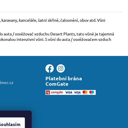
karavany, kanceláře, šatní skříně, čalounění, obuv atd. Vůni
do auta / osvěžovač vzduchu Desert Plants, tato vůně je tajemná
dokonalou intenzivní vůni. S vůní do auta / osvěžovačem vzduch
Platební brána
almec.cz
ComGate
Souhlasím