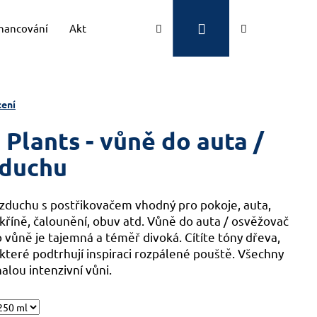
Přihlášení
Hledat
Nákupní
inancování
Aktuality
Kontakty
Značky
košík
ení
Plants - vůně do auta /
zduchu
zduchu s postřikovačem vhodný pro pokoje, auta,
skříně, čalounění, obuv atd. Vůně do auta / osvěžovač
 vůně je tajemná a téměř divoká. Cítíte tóny dřeva,
které podtrhují inspiraci rozpálené pouště. Všechny
alou intenzivní vůni.