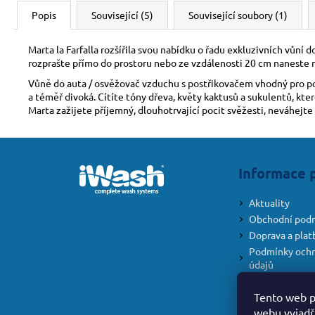
Popis
Související (5)
Související soubory (1)
Marta la Farfalla rozšířila svou nabídku o řadu exkluzivních vůní
rozprašte přímo do prostoru nebo ze vzdálenosti 20 cm naneste 
Vůně do auta / osvěžovač vzduchu s postřikovačem vhodný pro poko
a téměř divoká. Cítíte tóny dřeva, květy kaktusů a sukulentů, kt
Marta zažijete příjemný, dlouhotrvající pocit svěžesti, neváhejte 
Z
á
Informace 
p
a
Aktuality
t
Obchodní pod
í
Doprava a plat
Podmínky ochr
údajů
Formulář pro o
smlouvy
Tento web p
webu vyjadřu