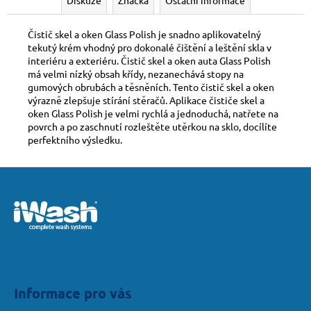
Čistič skel a oken Glass Polish je snadno aplikovatelný
tekutý krém vhodný pro dokonalé čištění a leštění skla v
interiéru a exteriéru. Čistič skel a oken auta Glass Polish
má velmi nízký obsah křídy, nezanechává stopy na
gumových obrubách a těsněních. Tento čistič skel a oken
výrazně zlepšuje stírání stěračů. Aplikace čističe skel a
oken Glass Polish je velmi rychlá a jednoduchá, natřete na
povrch a po zaschnutí rozleštěte utěrkou na sklo, docílíte
perfektního výsledku.
Z
á
p
a
t
í
Informace pro vás