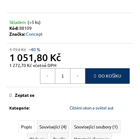
č
u
j
e
Skladem
(>5 ks)
m
Kód:
88109
Značka:
Concept
e
1 753 Kč
–40 %
1 051,80 Kč
1 272,70 Kč včetně DPH
Měrná
DO KOŠÍKU
cena:
Zeptat se
Kategorie
:
Čištění oken a světel aut
Popis
Související (4)
Související soubory (1)
Diskuze
Značka
Ostatní informace