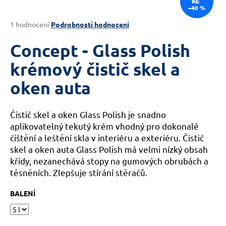
KČ
–40 %
a
j
Průměrné
1 hodnocení
Podrobnosti hodnocení
hodnocení
í
produktu
Concept - Glass Polish
t
je
?
4,0
krémový čistič skel a
z
oken auta
5
hvězdiček.
Čistič skel a oken Glass Polish je snadno
HLEDAT
aplikovatelný tekutý krém vhodný pro dokonalé
čištění a leštění skla v interiéru a exteriéru. Čistič
skel a oken auta Glass Polish má velmi nízký obsah
D
křídy, nezanechává stopy na gumových obrubách a
o
těsněních. Zlepšuje stírání stěračů.
p
o
BALENÍ
r
u