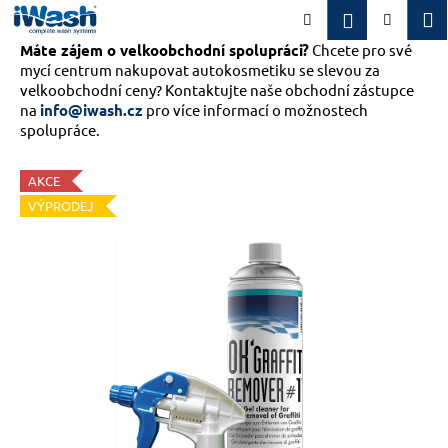
K
Přejít
M
Přihlášení
Hledat
Nákupn
na
o
obsah
Máte zájem o velkoobchodní spolupráci?
Zpět
Zpět
Chcete pro své
košík
š
mycí centrum nakupovat autokosmetiku se slevou za
í
velkoobchodní ceny? Kontaktujte naše obchodní zástupce
C
k
na
info@iwash.cz
pro více informací o možnostech
o
spolupráce.
p
o
AKCE
VÝPRODEJ
t
ř
e
b
u
j
e
t
e
n