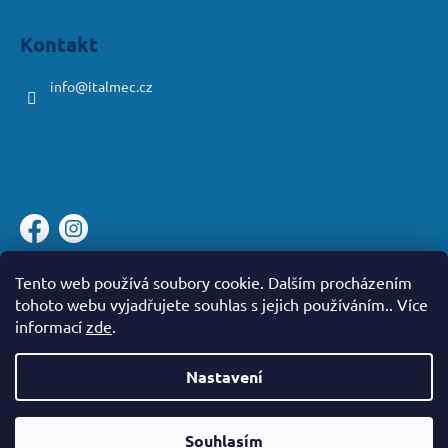
Kontakt
info
@
italmec.cz
Platební brána ComGate
Tento web používá soubory cookie. Dalším procházením
tohoto webu vyjadřujete souhlas s jejich používáním.. Více
informací
zde
.
Nastavení
Vytvořil Shoptet
Souhlasím
Copyright 2026
iWash
. Všechna práva vyhrazena.