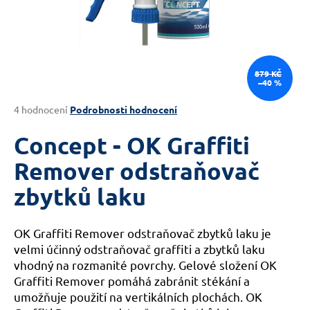
a
j
í
t
879 KČ
–40 %
?
Průměrné
4 hodnocení
Podrobnosti hodnocení
hodnocení
produktu
Concept - OK Graffiti
je
HLEDAT
4,8
Remover odstraňovač
z
zbytků laku
5
hvězdiček.
D
OK Graffiti Remover odstraňovač zbytků laku je
o
velmi účinný odstraňovač graffiti a zbytků laku
p
vhodný na rozmanité povrchy. Gelové složení OK
o
r
Graffiti Remover pomáhá zabránit stékání a
u
umožňuje použití na vertikálních plochách. OK