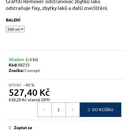
č
Graffiti Remover odstraňovač zbytků laku
u
odstraňuje fixy, zbytky laků a další znečištění.
j
e
BALENÍ
m
e
Skladem
(>5 ks)
Kód:
88233
Značka:
Concept
879 Kč
–40 %
527,40 Kč
638,20 Kč včetně DPH
Měrná
DO KOŠÍKU
cena:
Zeptat se