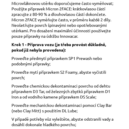
Microvláknovou utěrku doporučujeme často vyměňovat;
Použijte přípravek Micron 2FACE: krátkovlasou částí
zpracujte z 80-90 % a dlouhovlasou částí dokončete.
Micron 2FACE vyměňujte často, v průměru každé 2 díly.
Neošetřujte povrch špinavými nebo opotřebovanými
utěrkami. Pro dosažení maximální účinnosti používejte
pouze přípravky na údržbu Innovacar.
Krok 1 - Příprava vozu (je třeba provést důkladně,
pokud již nebyla provedena):
Proveďte předmytí přípravkem SP1 Prewash nebo
podobnými přípravky;
Proveďte mytí přípravkem S2 Foamy, abyste vyčistili
povrch;
Proveďte chemickou dekontaminaci povrchu od dehtu
přípravkem D3 Tar, od železných zbytků přípravkem D1
Iron a od vodního kamene přípravkem DS Scale;
Proveďte mechanickou dekontaminaci pomocí Clay Bar
(nebo Clay Mitt) s použitím DL Lube;
V případě potřeby vůz vyleštěte, abyste odstranili vady a
dosáhli dokonale hladkého povrchu;