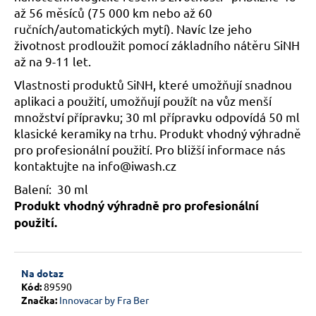
č
až 56 měsíců (75 000 km nebo až 60
u
ručních/automatických mytí). Navíc lze jeho
j
životnost prodloužit pomocí základního nátěru SiNH
e
až na 9-11 let.
m
e
Vlastnosti produktů SiNH, které umožňují snadnou
aplikaci a použití, umožňují použít na vůz menší
množství přípravku; 30 ml přípravku odpovídá 50 ml
klasické keramiky na trhu. Produkt vhodný výhradně
pro profesionální použití. Pro bližší informace nás
kontaktujte na info@iwash.cz
Balení: 30 ml
Produkt vhodný výhradně pro profesionální
použití.
Na dotaz
Kód:
89590
Značka:
Innovacar by Fra Ber