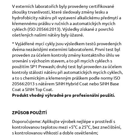
V externích laboratořích byly provedeny certifikované
zkoušky trvanlivosti, které sledovaly změny lesku a
hydrofobicity nátěru při vystavení alkalickému předmytí a
křemennému prášku v ručních a automatických mycích
cyklech (ISO 20566:2013). Výsledky získané z povrchů
ošetřených našimi nátěry byly úžasné.
* Vyjádřené mycí cykly jsou výsledkem testů provedených
dvěma nezávislými externími laboratořemi. První test byl
proveden za účelem kontroly změny kontaktního úhlu ve
srovnání s výchozím stavem, a to při mycích cyklech s
použitím SP1 Prewash; druhý test byl proveden za účelem
kontroly stálosti nátěru při automatických mycích cyklech,
a to s chemickým a křemenným práškem podle normy ISO
20566:2013 s nátěrem SiNH Hybrid Coat nebo SiNH Base
Coat a SiNH Top Coat.
Produkt vhodný výhradně pro profesionální použití.
ZPŮSOB POUŽITÍ
Doporučujeme: Aplikujte výrobek nejlépe v prostředí s
kontrolovanou teplotou mezi +5°C a 25°C, bez znečištění,
s kontrolovanou vlhkostí a dobře osvětleném;