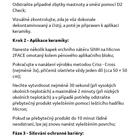
Odstraňte případné zbytky mastnoty a směsi pomocí D2
Check;
Vizuálně zkontrolujte, zda je vůz dokonale
dekontaminovaný a čistý, a poté je připraven k aplikaci
keramiky.
Krok 2 - Aplikace keramiky:
Naneste několik kapek vrchního nátěru SiNH na Micron
2FACE omotaný kolem pěnového aplikačního bloku;
Pokračujte v nanášení výrobku metodou Criss - Cross
(nejméně 3x), přičemž ošetřete vždy jeden díl (cca 50 × 50
cm);
Nechte vytvrdnout nejméně 30 sekund (při vysokých
okolních teplotách) a maximálně 2 minuty (při nízkých
okolních teplotách) a v případě potřeby odstraňte
přebytečný produkt vyleštěním pomocí leštícího hadříku
Micron;
Pokud se přebytečný produkt do 10 minut řádně
neodstraní, lze jej znovu nanést vyleštěním povrchu;
Fáze 3 - Síťování ochranné bariéry: