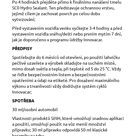
Po 4 hodinách přejděte přímo k finálnímu nanášení tmelu
SC0 Hydro Sealant. Ten představuje ochrannou vrstvu,
jejímž cílem je zachovat povrch po celou dobu
vytvrzování;
Před vystavením vozidla venku vyčkejte 3-4 hodiny a před
vystavením vozidla sněhu/dešti nebo prvním mytím 7 dní,
jak je doporučeno v programu údržby Innovacar.
PŘEDPISY
Spotřebujte do 6 měsíců od otevření, po použití lahvičku
pečlivě uzavřete a výrobek skladujte na suchém místě,
mimo dosah světla a tepla, při teplotě od 5 do 25 °C. Vždy
se řiďte bezpečnostním listem a bezpečnostními
opatřeními a údaji na etiketě. Pro dosažení maximálního
výkonu a trvanlivosti vždy dodržujte systém cyklů
Innovacar;
SPOTŘEBA
30 ml/osobní automobil
Vlastnosti produktů SiNH, které umožňují snadnou aplikaci
a použití, umožňují použít na vůz menší množství
přípravku; 30 ml přípravku odpovídá 50 ml klasické
keramiky na trhu.