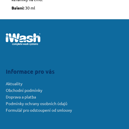
Balení:
30 ml
Z
á
p
a
t
í
Informace pro vás
Aktuality
Obchodní podmínky
Doprava a platba
Podmínky ochrany osobních údajů
Formulář pro odstoupení od smlouvy