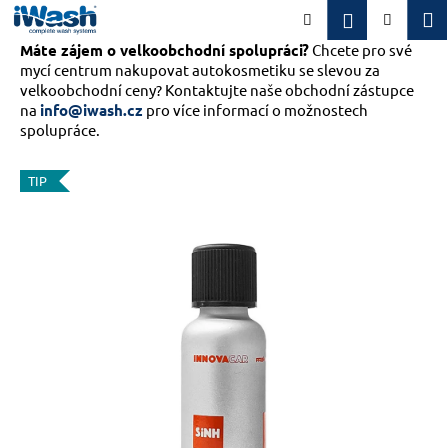
K
Přejít
M
Přihlášení
Hledat
Nákupn
na
o
obsah
Máte zájem o velkoobchodní spolupráci?
Zpět
Zpět
Chcete pro své
košík
š
mycí centrum nakupovat autokosmetiku se slevou za
í
velkoobchodní ceny? Kontaktujte naše obchodní zástupce
C
k
na
info@iwash.cz
pro více informací o možnostech
o
spolupráce.
p
o
TIP
t
ř
e
b
u
j
e
t
e
n