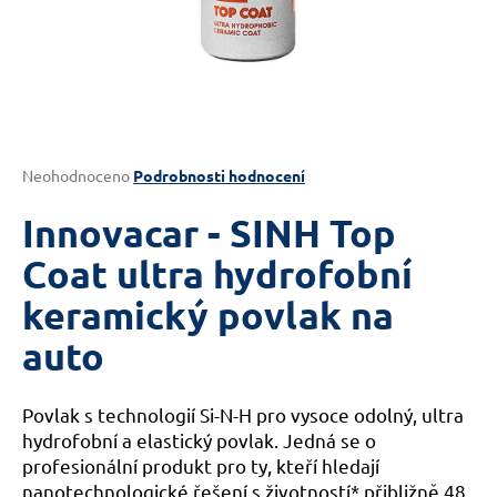
a
j
í
t
?
Průměrné
Neohodnoceno
Podrobnosti hodnocení
hodnocení
produktu
Innovacar - SINH Top
je
HLEDAT
0,0
Coat ultra hydrofobní
z
keramický povlak na
5
hvězdiček.
auto
D
o
p
Povlak s technologií Si-N-H pro vysoce odolný, ultra
o
hydrofobní a elastický povlak. Jedná se o
r
profesionální produkt pro ty, kteří hledají
u
nanotechnologické řešení s životností* přibližně 48