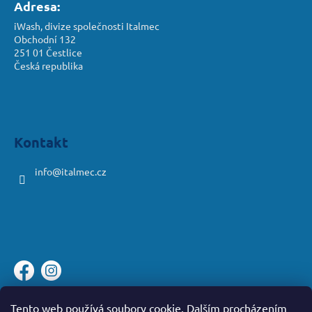
Adresa:
iWash, divize společnosti Italmec
Obchodní 132
251 01 Čestlice
Česká republika
Kontakt
info
@
italmec.cz
Platební brána ComGate
Tento web používá soubory cookie. Dalším procházením