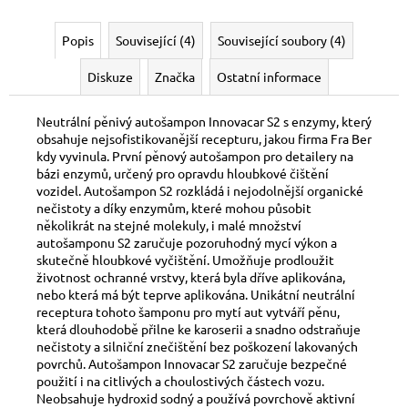
Popis
Související (4)
Související soubory (4)
Diskuze
Značka
Ostatní informace
Neutrální pěnivý autošampon Innovacar S2 s enzymy, který
obsahuje nejsofistikovanější recepturu, jakou firma Fra Ber
kdy vyvinula. První pěnový autošampon pro detailery na
bázi enzymů, určený pro opravdu hloubkové čištění
vozidel. Autošampon S2 rozkládá i nejodolnější organické
nečistoty a díky enzymům, které mohou působit
několikrát na stejné molekuly, i malé množství
autošamponu S2 zaručuje pozoruhodný mycí výkon a
skutečně hloubkové vyčištění. Umožňuje prodloužit
životnost ochranné vrstvy, která byla dříve aplikována,
nebo která má být teprve aplikována. Unikátní neutrální
receptura tohoto šamponu pro mytí aut vytváří pěnu,
která dlouhodobě přilne ke karoserii a snadno odstraňuje
nečistoty a silniční znečištění bez poškození lakovaných
povrchů. Autošampon Innovacar S2 zaručuje bezpečné
použití i na citlivých a choulostivých částech vozu.
Neobsahuje hydroxid sodný a používá povrchově aktivní