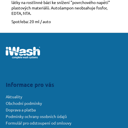
látky na rostlinné bázi ke snížení "povrchového napětí"
plastových materiálů. Autošampon neobsahuje fosfor,
EDTA, NTA.
Spotřeba: 20 ml / auto
Z
á
p
a
t
í
Informace pro vás
Aktuality
Obchodní podmínky
Doprava a platba
Podmínky ochrany osobních údajů
Formulář pro odstoupení od smlouvy