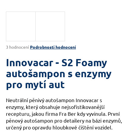
a
j
í
t
?
Průměrné
3 hodnocení
Podrobnosti hodnocení
hodnocení
produktu
Innovacar - S2 Foamy
je
HLEDAT
4,7
autošampon s enzymy
z
pro mytí aut
5
hvězdiček.
D
Neutrální pěnivý autošampon Innovacar s
o
enzymy, který obsahuje nejsofistikovanější
p
recepturu, jakou firma Fra Ber kdy vyvinula. První
o
r
pěnový autošampon pro detailery na bázi enzymů,
u
určený pro opravdu hloubkové čištění vozidel.