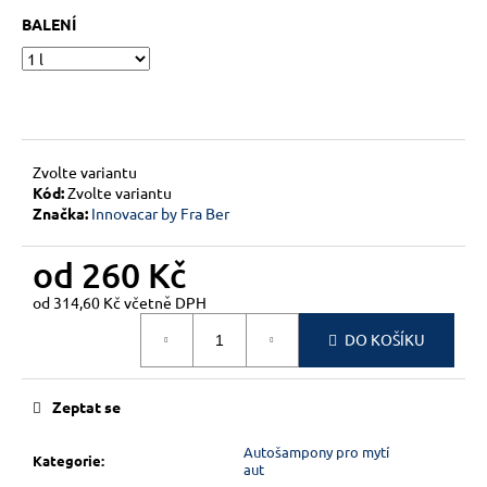
č
u
BALENÍ
j
e
m
e
Zvolte variantu
Kód:
Zvolte variantu
Značka:
Innovacar by Fra Ber
od
260 Kč
od
314,60 Kč
včetně DPH
Měrná
DO KOŠÍKU
cena:
Zeptat se
Autošampony pro mytí
Kategorie
:
aut