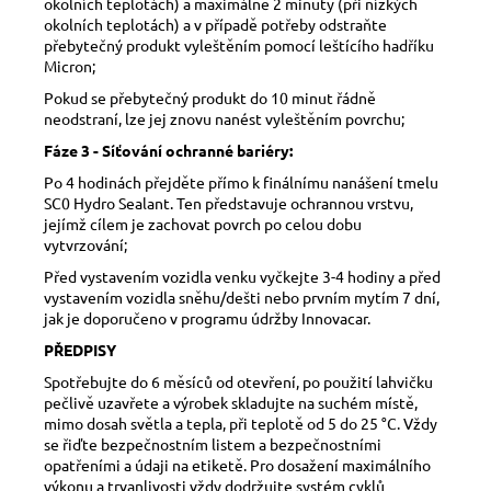
okolních teplotách) a maximálně 2 minuty (při nízkých
okolních teplotách) a v případě potřeby odstraňte
přebytečný produkt vyleštěním pomocí leštícího hadříku
Micron;
Pokud se přebytečný produkt do 10 minut řádně
neodstraní, lze jej znovu nanést vyleštěním povrchu;
Fáze 3 - Síťování ochranné bariéry:
Po 4 hodinách přejděte přímo k finálnímu nanášení tmelu
SC0 Hydro Sealant. Ten představuje ochrannou vrstvu,
jejímž cílem je zachovat povrch po celou dobu
vytvrzování;
Před vystavením vozidla venku vyčkejte 3-4 hodiny a před
vystavením vozidla sněhu/dešti nebo prvním mytím 7 dní,
jak je doporučeno v programu údržby Innovacar.
PŘEDPISY
Spotřebujte do 6 měsíců od otevření, po použití lahvičku
pečlivě uzavřete a výrobek skladujte na suchém místě,
mimo dosah světla a tepla, při teplotě od 5 do 25 °C. Vždy
se řiďte bezpečnostním listem a bezpečnostními
opatřeními a údaji na etiketě. Pro dosažení maximálního
výkonu a trvanlivosti vždy dodržujte systém cyklů