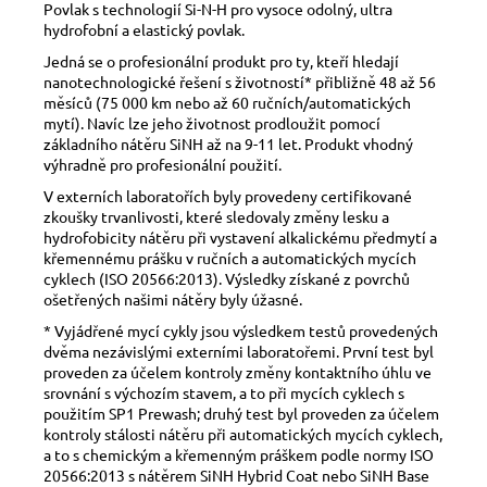
Povlak s technologií Si-N-H pro vysoce odolný, ultra
hydrofobní a elastický povlak.
Jedná se o profesionální produkt pro ty, kteří hledají
nanotechnologické řešení s životností* přibližně 48 až 56
měsíců (75 000 km nebo až 60 ručních/automatických
mytí). Navíc lze jeho životnost prodloužit pomocí
základního nátěru SiNH až na 9-11 let. Produkt vhodný
výhradně pro profesionální použití.
V externích laboratořích byly provedeny certifikované
zkoušky trvanlivosti, které sledovaly změny lesku a
hydrofobicity nátěru při vystavení alkalickému předmytí a
křemennému prášku v ručních a automatických mycích
cyklech (ISO 20566:2013). Výsledky získané z povrchů
ošetřených našimi nátěry byly úžasné.
* Vyjádřené mycí cykly jsou výsledkem testů provedených
dvěma nezávislými externími laboratořemi. První test byl
proveden za účelem kontroly změny kontaktního úhlu ve
srovnání s výchozím stavem, a to při mycích cyklech s
použitím SP1 Prewash; druhý test byl proveden za účelem
kontroly stálosti nátěru při automatických mycích cyklech,
a to s chemickým a křemenným práškem podle normy ISO
20566:2013 s nátěrem SiNH Hybrid Coat nebo SiNH Base