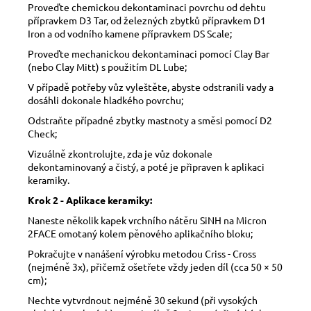
Proveďte chemickou dekontaminaci povrchu od dehtu
přípravkem D3 Tar, od železných zbytků přípravkem D1
Iron a od vodního kamene přípravkem DS Scale;
Proveďte mechanickou dekontaminaci pomocí Clay Bar
(nebo Clay Mitt) s použitím DL Lube;
V případě potřeby vůz vyleštěte, abyste odstranili vady a
dosáhli dokonale hladkého povrchu;
Odstraňte případné zbytky mastnoty a směsi pomocí D2
Check;
Vizuálně zkontrolujte, zda je vůz dokonale
dekontaminovaný a čistý, a poté je připraven k aplikaci
keramiky.
Krok 2 - Aplikace keramiky:
Naneste několik kapek vrchního nátěru SiNH na Micron
2FACE omotaný kolem pěnového aplikačního bloku;
Pokračujte v nanášení výrobku metodou Criss - Cross
(nejméně 3x), přičemž ošetřete vždy jeden díl (cca 50 × 50
cm);
Nechte vytvrdnout nejméně 30 sekund (při vysokých