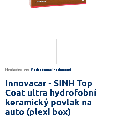
a
j
í
t
?
HLEDAT
Průměrné
Neohodnoceno
Podrobnosti hodnocení
hodnocení
produktu
Innovacar - SINH Top
D
je
o
0,0
Coat ultra hydrofobní
p
z
keramický povlak na
5
o
hvězdiček.
r
auto (plexi box)
u