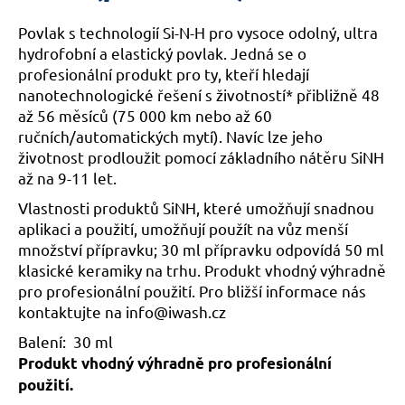
č
u
Povlak s technologií Si-N-H pro vysoce odolný, ultra
j
hydrofobní a elastický povlak. Jedná se o
e
profesionální produkt pro ty, kteří hledají
m
nanotechnologické řešení s životností* přibližně 48
e
až 56 měsíců (75 000 km nebo až 60
ručních/automatických mytí). Navíc lze jeho
životnost prodloužit pomocí základního nátěru SiNH
až na 9-11 let.
Vlastnosti produktů SiNH, které umožňují snadnou
aplikaci a použití, umožňují použít na vůz menší
množství přípravku; 30 ml přípravku odpovídá 50 ml
klasické keramiky na trhu. Produkt vhodný výhradně
pro profesionální použití. Pro bližší informace nás
kontaktujte na info@iwash.cz
Balení: 30 ml
Produkt vhodný výhradně pro profesionální
použití.