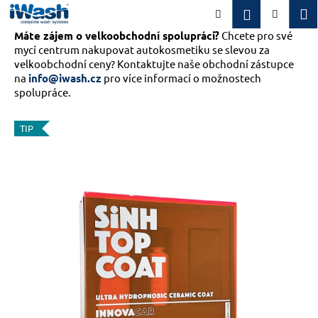
K
Přejít
M
Přihlášení
Hledat
Nákupn
na
o
obsah
Máte zájem o velkoobchodní spolupráci?
Zpět
Zpět
Chcete pro své
košík
š
mycí centrum nakupovat autokosmetiku se slevou za
í
velkoobchodní ceny? Kontaktujte naše obchodní zástupce
C
k
na
info@iwash.cz
pro více informací o možnostech
o
spolupráce.
p
o
TIP
t
ř
e
b
u
j
e
t
e
n