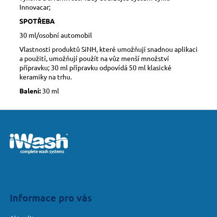
Innovacar;
SPOTŘEBA
30 ml/osobní automobil
Vlastnosti produktů SiNH, které umožňují snadnou aplikaci
a použití, umožňují použít na vůz menší množství
přípravku; 30 ml přípravku odpovídá 50 ml klasické
keramiky na trhu.
Balení:
30 ml
Z
á
p
a
t
í
Informace pro vás