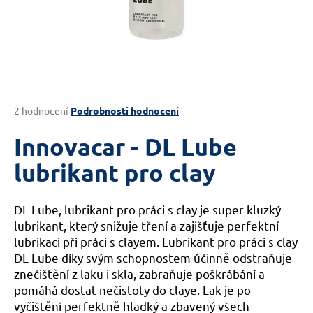
a
j
í
t
?
Průměrné
2 hodnocení
Podrobnosti hodnocení
hodnocení
produktu
Innovacar - DL Lube
je
HLEDAT
5,0
lubrikant pro clay
z
5
hvězdiček.
DL Lube, lubrikant pro práci s clay je super kluzký
D
lubrikant, který snižuje tření a zajišťuje perfektní
o
lubrikaci při práci s clayem. Lubrikant pro práci s clay
p
DL Lube díky svým schopnostem účinně odstraňuje
o
znečištění z laku i skla, zabraňuje poškrábání a
r
pomáhá dostat nečistoty do claye. Lak je po
u
vyčištění perfektně hladký a zbavený všech