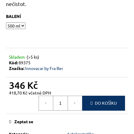
č
nečistot.
u
j
BALENÍ
e
m
e
Skladem
(>5 ks)
Kód:
89375
Značka:
Innovacar by Fra Ber
346 Kč
418,70 Kč včetně DPH
Měrná
DO KOŠÍKU
cena:
Zeptat se
Kategorie
:
Autokosmetika