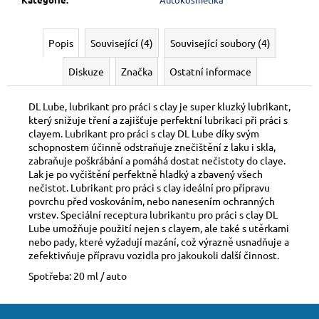
Popis
Související (4)
Související soubory (4)
Diskuze
Značka
Ostatní informace
DL Lube, lubrikant pro práci s clay je super kluzký lubrikant,
který snižuje tření a zajišťuje perfektní lubrikaci při práci s
clayem. Lubrikant pro práci s clay DL Lube díky svým
schopnostem účinně odstraňuje znečištění z laku i skla,
zabraňuje poškrábání a pomáhá dostat nečistoty do claye.
Lak je po vyčištění perfektně hladký a zbavený všech
nečistot. Lubrikant pro práci s clay ideální pro přípravu
povrchu před voskováním, nebo nanesením ochranných
vrstev. S
peciální receptura lubrikantu pro práci s clay DL
Lube umožňuje použití nejen s clayem, ale také s utěrkami
nebo pady, které vyžadují mazání, což výrazně usnadňuje a
zefektivňuje přípravu vozidla pro jakoukoli další činnost.
Spotřeba: 20 ml / auto
Z