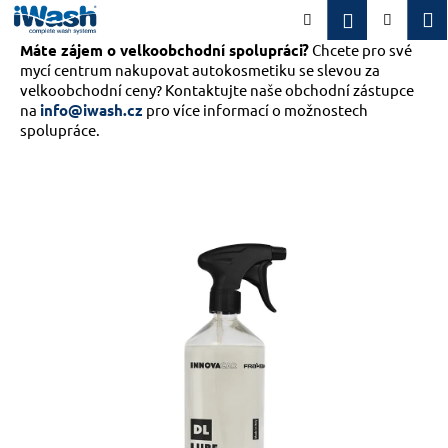
K
Přejít
M
Přihlášení
Hledat
Nákupn
na
o
obsah
Máte zájem o velkoobchodní spolupráci?
Zpět
Zpět
Chcete pro své
košík
š
mycí centrum nakupovat autokosmetiku se slevou za
í
velkoobchodní ceny? Kontaktujte naše obchodní zástupce
C
k
na
info@iwash.cz
pro více informací o možnostech
o
spolupráce.
p
o
t
ř
e
b
u
j
e
t
e
n