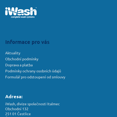
á
p
a
t
í
Informace pro vás
Aktuality
Obchodní podmínky
Doprava a platba
Podmínky ochrany osobních údajů
Formulář pro odstoupení od smlouvy
Adresa:
iWash, divize společnosti Italmec
Obchodní 132
251 01 Čestlice