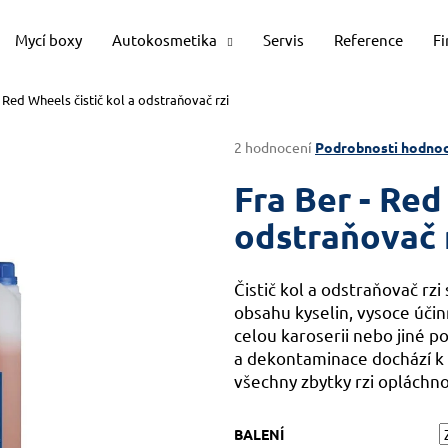
Mycí boxy
Autokosmetika
Servis
Reference
F
- Red Wheels čistič kol a odstraňovač rzi
Co potřebujete najít?
Průměrné
2 hodnocení
Podrobnosti hodnoc
hodnocení
produktu
Fra Ber - Red
HLEDAT
je
4,5
odstraňovač 
z
5
Doporučujeme
hvězdiček.
Čistič kol a odstraňovač rzi
obsahu kyselin, vysoce účinný
celou karoserii nebo jiné p
a dekontaminace dochází k z
všechny zbytky rzi opláchno
BALENÍ