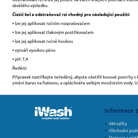
skvělého výsledku.
Čistič kol a odstraňovač rzi vhodný pro následující použití:
• lze jej aplikovat ručním rozprašovačem
• lze jej aplikovat tlakovým postřikovačem
• lze jej aplikovat ručně houbou
• vytváří vysokou pěnu
• pH: 7,4
Ředění:
Přípravek nastříkejte neředěný, abyste ošetřili kovové povrchy s
změní barvu na fialovou, a opláchněte velkým množstvím vody. U
Z
á
Informace 
p
a
Aktuality
t
Obchodní pod
Doprava a plat