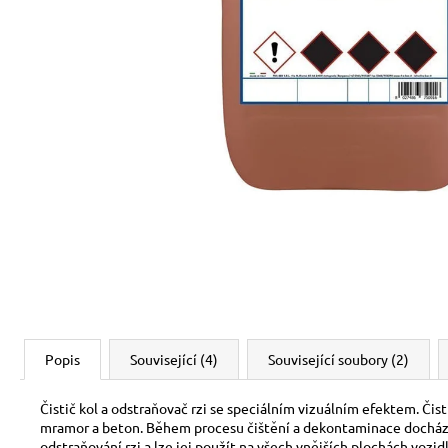
Popis
Související (4)
Související soubory (2)
Čistič kol a odstraňovač rzi se speciálním vizuálním efektem. Čistič
mramor a beton.
Během procesu čištění a dekontaminace dochází k 
odstraňování rzi a lze jej použít na všech vnějších plochách vozid