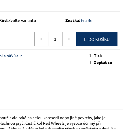
Kód:
Zvolte variantu
Značka:
Fra Ber
DO KOŠÍKU
Tisk
ol a ráfků aut
Zeptat se
 použít ale také na celou karoserii nebo jiné povrchy, jako je
láchnou pryč. Čistič kol Red Wheels je vysoce účinný při
romu. S tímto čističem kol odstraníte všechny nečistoty a docílíte