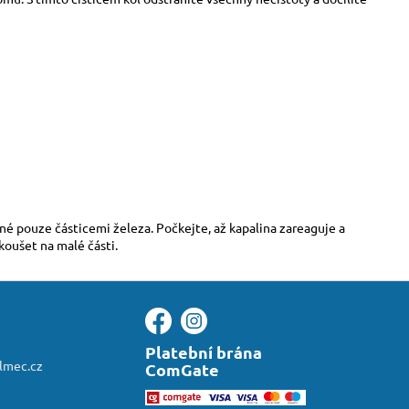
ěné pouze částicemi železa. Počkejte, až kapalina zareaguje a
oušet na malé části.
Platební brána
almec.cz
ComGate