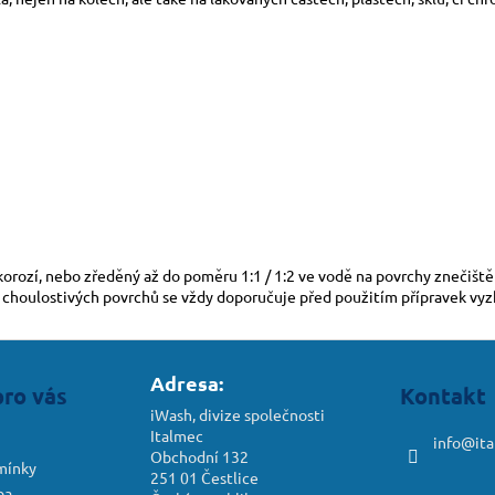
 korozí, nebo zředěný až do poměru 1:1 / 1:2 ve vodě na povrchy znečišt
 choulostivých povrchů se vždy doporučuje před použitím přípravek vyzk
Adresa:
pro vás
Kontakt
iWash, divize společnosti
Italmec
info
@
it
Obchodní 132
mínky
251 01 Čestlice
ba