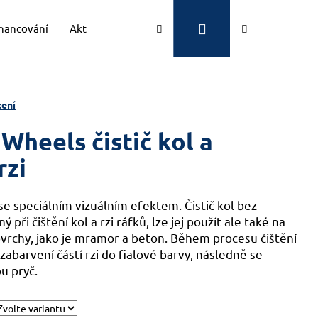
Přihlášení
Hledat
Nákupní
inancování
Aktuality
Kontakty
Značky
košík
ení
 Wheels čistič kol a
rzi
 se speciálním vizuálním efektem. Čistič kol bez
 při čištění kol a rzi ráfků, lze jej použít ale také na
ovrchy, jako je mramor a beton.
Během procesu čištění
abarvení částí rzi do fialové barvy, následně se
u pryč.