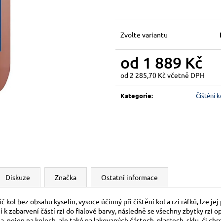
Zvolte variantu
od
1 889 Kč
od
2 285,70 Kč
včetně DPH
Měrná
cena:
Kategorie
:
Čištění k
Diskuze
Značka
Ostatní informace
 kol bez obsahu kyselin, vysoce účinný při čištění kol a rzi ráfků, lze jej
zabarvení částí rzi do fialové barvy, následně se všechny zbytky rzi op
la, nejen na kolech, ale také na lakovaných částech, plastech, sklu, či ch