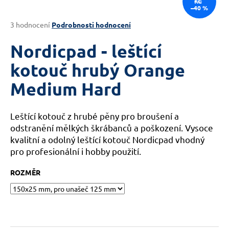
KČ
–40 %
a
j
Průměrné
3 hodnocení
Podrobnosti hodnocení
hodnocení
í
produktu
Nordicpad - leštící
t
je
?
4,3
kotouč hrubý Orange
z
Medium Hard
5
hvězdiček.
Leštící kotouč z hrubé pěny pro broušení a
HLEDAT
odstranění mělkých škrábanců a poškození. Vysoce
kvalitní a odolný leštící kotouč Nordicpad vhodný
pro profesionální i hobby použití.
D
ROZMĚR
o
p
o
r
u