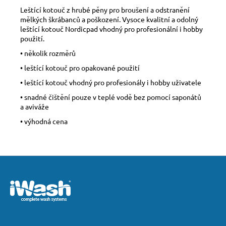
Leštící kotouč z hrubé pěny pro broušení a odstranění
mělkých škrábanců a poškození. Vysoce kvalitní a odolný
leštící kotouč Nordicpad vhodný pro profesionální i hobby
použití.
• několik rozměrů
• leštící kotouč pro opakované použití
• leštící kotouč vhodný pro profesionály i hobby uživatele
• snadné čištění pouze v teplé vodě bez pomocí saponátů
a aviváže
• výhodná cena
Z
á
p
a
t