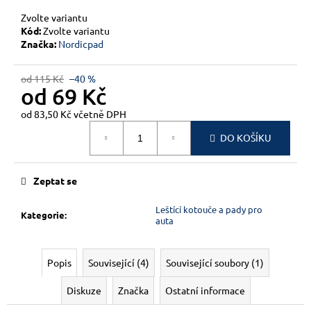
č
u
Zvolte variantu
j
Kód:
Zvolte variantu
Značka:
Nordicpad
e
m
e
od 115 Kč
–40 %
od
69 Kč
od
83,50 Kč
včetně DPH
Měrná
DO KOŠÍKU
cena:
Zeptat se
Leštící kotouče a pady pro
Kategorie
:
auta
Popis
Související (4)
Související soubory (1)
Diskuze
Značka
Ostatní informace