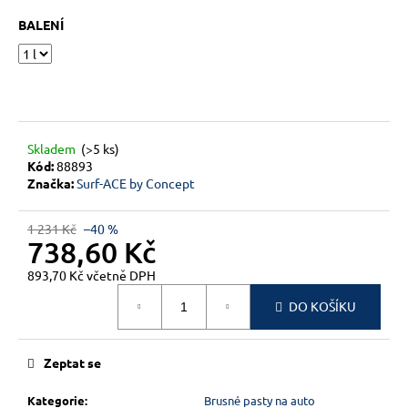
č
u
BALENÍ
j
e
m
e
Skladem
(>5 ks)
Kód:
88893
Značka:
Surf-ACE by Concept
1 231 Kč
–40 %
738,60 Kč
893,70 Kč včetně DPH
Měrná
DO KOŠÍKU
cena:
Zeptat se
Kategorie
:
Brusné pasty na auto