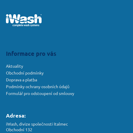
Z
á
p
a
t
í
Informace pro vás
Aktuality
Obchodní podmínky
Doprava a platba
Podmínky ochrany osobních údajů
Formulář pro odstoupení od smlouvy
Adresa:
iWash, divize společnosti Italmec
Obchodní 132