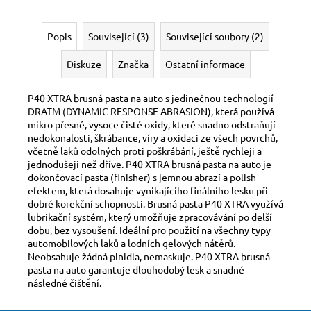
Popis
Související (3)
Související soubory (2)
Diskuze
Značka
Ostatní informace
P40 XTRA brusná pasta na auto s jedinečnou technologií
DRATM (DYNAMIC RESPONSE ABRASION), která používá
mikro přesné, vysoce čisté oxidy, které snadno odstraňují
nedokonalosti, škrábance, víry a oxidaci ze všech povrchů,
včetně laků odolných proti poškrábání, ještě rychleji a
jednodušeji než dříve. P40 XTRA brusná pasta na auto je
dokončovací pasta (finisher) s jemnou abrazí a polish
efektem, která dosahuje vynikajícího finálního lesku při
dobré korekční schopnosti. Brusná pasta P40 XTRA využívá
lubrikační systém, který umožňuje zpracovávání po delší
dobu, bez vysoušení. Ideální pro použití na všechny typy
automobilových laků a lodních gelových nátěrů.
Neobsahuje žádná plnidla, nemaskuje. P40 XTRA brusná
pasta na auto garantuje dlouhodobý lesk a snadné
následné čištění.