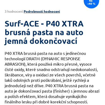
KČ
–40 %
a
j
Průměrné
3 hodnocení
Podrobnosti hodnocení
hodnocení
í
produktu
Surf-ACE - P40 XTRA
t
je
?
3,3
brusná pasta na auto
z
jemná dokončovací
5
hvězdiček.
P40 XTRA brusná pasta na auto s jedinečnou
HLEDAT
technologií DRATM (DYNAMIC RESPONSE
ABRASION), která používá mikro přesné, vysoce
čisté oxidy, které snadno odstraňují nedokonalosti,
D
škrábance, víry a oxidaci ze všech povrchů, včetně
o
laků odolných proti poškrábání, ještě rychleji a
p
jednodušeji než dříve. P40 XTRA brusná pasta na
o
auto je dokončovací pasta (finisher) s jemnou abrazí
r
a polish efektem, která dosahuje vynikajícího
u
finálního lesku při dobré korekční schopnosti.