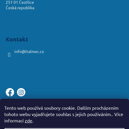
251 01 Čestlice
Česká republika
Kontakt
info
@
italmec.cz
Platební brána ComGate
Tento web používá soubory cookie. Dalším procházením
tohoto webu vyjadřujete souhlas s jejich používáním.. Více
informací
zde
.