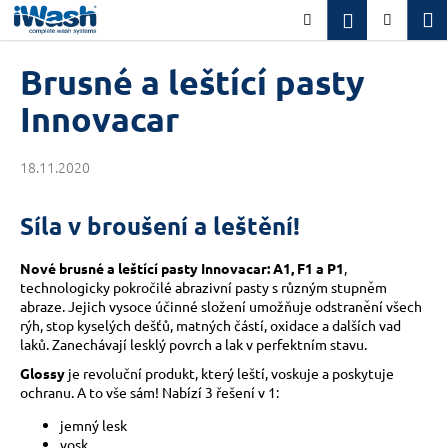
K
Přejít
M
Přihlášení
Hledat
Nákupn
na
o
obsah
Zpět
Zpět
košík
š
Brusné a leštící pasty
í
C
Innovacar
k
o
p
18.11.2020
o
t
Síla v broušení a leštění!
ř
e
Nové brusné a leštící pasty Innovacar: A1, F1 a P1
,
b
technologicky pokročilé abrazivní pasty s různým stupněm
abraze. Jejich vysoce účinné složení umožňuje odstranění všech
u
rýh, stop kyselých dešťů, matných částí, oxidace a dalších vad
j
laků. Zanechávají lesklý povrch a lak v perfektním stavu.
e
Glossy
je revoluční produkt, který leští, voskuje a poskytuje
t
ochranu. A to vše sám! Nabízí 3 řešení v 1:
e
jemný lesk
n
vosk