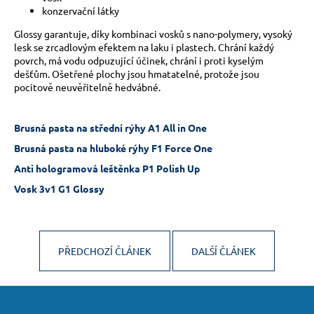
konzervační látky
a
j
Glossy garantuje, díky kombinaci vosků s nano-polymery, vysoký
lesk se zrcadlovým efektem na laku i plastech. Chrání každý
í
povrch, má vodu odpuzující účinek, chrání i proti kyselým
t
dešťům. Ošetřené plochy jsou hmatatelné, protože jsou
?
pocitově neuvěřitelně hedvábné.
Brusná pasta na střední rýhy A1 All in One
Brusná pasta na hluboké rýhy F1 Force One
HLEDAT
Anti hologramová leštěnka P1 Polish Up
Vosk 3v1 G1 Glossy
D
o
PŘEDCHOZÍ ČLÁNEK
DALŠÍ ČLÁNEK
p
o
r
Z
u
á