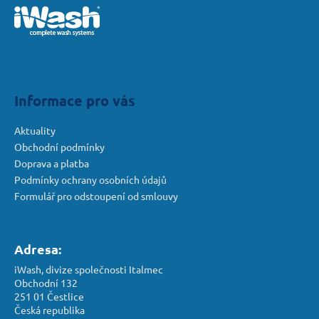
č
p
u
j
a
e
t
m
í
e
Informace pro vás
Aktuality
Obchodní podmínky
Doprava a platba
Podmínky ochrany osobních údajů
Formulář pro odstoupení od smlouvy
Adresa:
iWash, divize společnosti Italmec
Obchodní 132
251 01 Čestlice
Česká republika