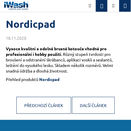
K
Přejít
M
Přihlášení
Hledat
Nákupn
na
o
obsah
Zpět
Zpět
košík
š
Nordicpad
í
C
k
18.11.2020
o
p
Vysoce kvalitní a odolné brusné kotouče vhodné pro
o
profesionální i hobby použití
. Různý stupeň tvrdosti pro
broušení a odstranění škrábanců, aplikaci vosků a sealantů,
t
leštění do vysokého lesku. Skladem několik rozměrů. Velmi
ř
snadná údržba a dlouhá životnost.
e
Přehled produktů
Nordicpad
b
u
j
PŘEDCHOZÍ ČLÁNEK
DALŠÍ ČLÁNEK
e
t
Z
e
á
n