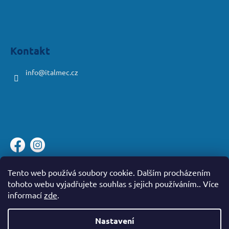
č
u
j
e
m
Kontakt
e
info
@
italmec.cz
Platební brána ComGate
Tento web používá soubory cookie. Dalším procházením
tohoto webu vyjadřujete souhlas s jejich používáním.. Více
informací
zde
.
Nastavení