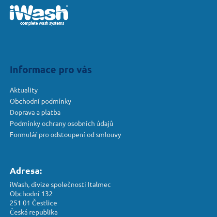
p
a
a
j
t
í
í
t
?
Informace pro vás
Aktuality
Obchodní podmínky
Doprava a platba
HLEDAT
Podmínky ochrany osobních údajů
Formulář pro odstoupení od smlouvy
D
o
Adresa:
p
iWash, divize společnosti Italmec
o
Obchodní 132
r
251 01 Čestlice
u
Česká republika