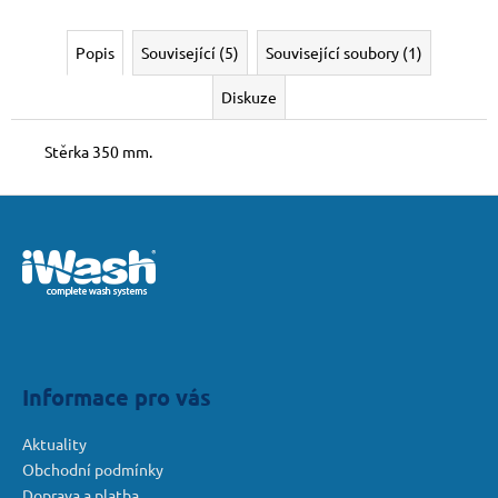
č
u
j
Popis
Související (5)
Související soubory (1)
e
Diskuze
m
e
Stěrka 350 mm.
Z
á
p
a
t
í
Informace pro vás
Aktuality
Obchodní podmínky
Doprava a platba