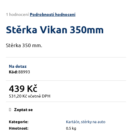
a
j
Průměrné
1 hodnocení
Podrobnosti hodnocení
hodnocení
í
produktu
Stěrka Vikan 350mm
t
je
?
5,0
z
Stěrka 350 mm.
5
hvězdiček.
Na dotaz
HLEDAT
Kód:
88993
439 Kč
D
531,20 Kč včetně DPH
o
Měrná
p
cena:
Zeptat se
o
r
Kategorie
:
Kartáče, stěrky na auto
u
Hmotnost
:
0.5 kg