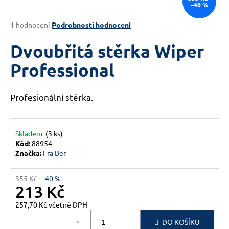
–40 %
a
j
Průměrné
1 hodnocení
Podrobnosti hodnocení
hodnocení
í
produktu
Dvoubřitá stěrka Wiper
t
je
?
5,0
Professional
z
5
hvězdiček.
Profesionální stěrka.
HLEDAT
Skladem
(3 ks)
Kód:
88954
Značka:
Fra Ber
D
o
355 Kč
–40 %
p
213 Kč
o
257,70 Kč včetně DPH
r
Měrná
u
DO KOŠÍKU
cena: