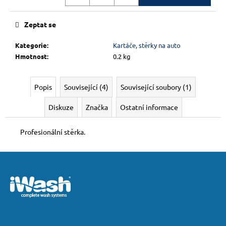
č
u
j
Zeptat se
e
m
Kategorie
:
Kartáče, stěrky na auto
e
Hmotnost
:
0.2 kg
Popis
Související (4)
Související soubory (1)
Diskuze
Značka
Ostatní informace
Profesionální stěrka.
Z
á
p
a
t
í