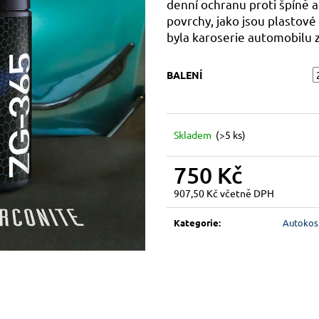
denní ochranu proti špíně a
povrchy, jako jsou plastové
byla karoserie automobilu 
BALENÍ
Skladem
(>5 ks)
750 Kč
907,50 Kč včetně DPH
Měrná
cena:
Kategorie
:
Autokos