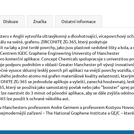
Diskuze
Značka
Ostatní informace
eru v Anglii vytvořila ultravýkonný a dlouhotrvající, vícepovrchový o
lu na světě, grafenu. ZIRCONITE ZG-365, který poskytuje
t na laky a jiné tvrdé povrchy, jako jsou plastové ozdobné lišty a kola,
on Centrem IGEIC Graphene Engineering University of Manchester
o komerční aplikace. Concept Chemicals spolupracuje s univerzitou pro
 podporu podnikům v oblasti Greater Manchester při vývoji inovativníc
 vysoce skluzný lesklý povrch při aplikaci na vnější povrchy vozidla,
ouhého jednoho atomu má grafen materiálové kvality avlastnosti, kterým
ONITE ZG-365 se jednoduše aplikuje a vyleští, zanechá houževnatý, leskl
5, který se používá jako samostatný povlak nebo jako "booster" sprej p
e navrstvit do 3 minut od původní aplikace, aby se dále zvýšila odolnost 
5 lze použít k ochraně několika aut.
tě v Manchesteru profesorem Andre Geimem a profesorem Kostyou Novose
ejmodernější zařízení – The National Graphene Institute a GE/C – které 