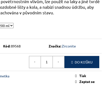
 povětrnostním vlivům, lze použít na laky a jiné tvrdé
 ozdobné lišty a kola, a nabízí snadnou údržbu, aby
zachována v původním stavu.
Kód:
89568
Značka:
Zirconite
DO KOŠÍKU
Tisk
metika
Zeptat se