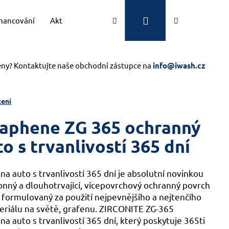
Přihlášení
Hledat
Nákupní
inancování
Aktuality
Kontakty
Značky
košík
eny? Kontaktujte naše obchodní zástupce na
info@iwash.cz
ení
Graphene ZG 365 ochranný
o s trvanlivostí 365 dní
a auto s trvanlivostí 365 dní je absolutní novinkou
onný a dlouhotrvající, vícepovrchový ochranný povrch
formulovaný za použití nejpevnějšího a nejtenčího
iálu na světě, grafenu. ZIRCONITE ZG-365
 auto s trvanlivostí 365 dní, který poskytuje 365ti