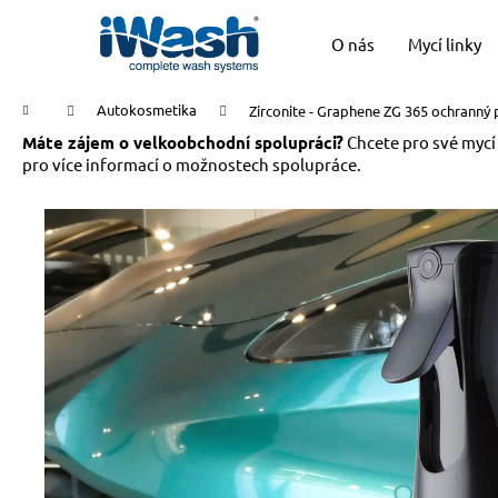
K
Přejít
na
o
O nás
Mycí linky
obsah
Zpět
Zpět
š
do
do
í
Domů
Autokosmetika
Zirconite - Graphene ZG 365 ochranný p
k
obchodu
obchodu
Máte zájem o velkoobchodní spolupráci?
Chcete pro své mycí
pro více informací o možnostech spolupráce.