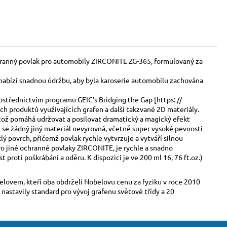
chranný povlak pro automobily ZIRCONITE ZG-365, formulovaný za
 a nabízí snadnou údržbu, aby byla karoserie automobilu zachována
střednictvím programu GEIC's Bridging the Gap [https: //
h produktů využívajících grafen a další takzvané 2D materiály.
 což pomáhá udržovat a posilovat dramatický a magický efekt
 se žádný jiný materiál nevyrovná, včetně super vysoké pevnosti
ý povrch, přičemž povlak rychle vytvrzuje a vytváří silnou
ro jiné ochranné povlaky ZIRCONITE, je rychle a snadno
proti poškrábání a oděru. K dispozici je ve 200 ml 16, 76 ft.oz.)
lovem, kteří oba obdrželi Nobelovu cenu za fyziku v roce 2010
nastavily standard pro vývoj grafenu světové třídy a 20