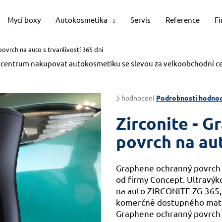
Mycí boxy
Autokosmetika
Servis
Reference
F
ovrch na auto s trvanlivostí 365 dní
Co potřebujete najít?
 centrum nakupovat autokosmetiku se slevou za velkoobchodní c
HLEDAT
Průměrné
5 hodnocení
Podrobnosti hodnoc
hodnocení
produktu
Zirconite - 
je
Doporučujeme
4,8
povrch na aut
z
5
hvězdiček.
Graphene ochranný povrch n
od firmy Concept. Ultravýk
na auto ZIRCONITE ZG-365, 
komerčně dostupného mater
Graphene ochranný povrch na