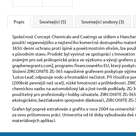
Popis
Související (5)
Související soubory (3)
Společnost Concept Chemicals and Coatings se sídlem v Manchest
použití nejpevnějšího a nejtenčího komerčně dostupného materiá
365ti denní ochranu proti špíně a povětrnostním vlivům, lze použí
v původním stavu. Produkt byl vyvinut ve spolupráci s Innovati
známým pro své průkopnické práce ve výzkumu a vývoji grafenu pr
graphenegrants.com], programu financovaného EU, který poskytuje
Složení ZIRCONITE ZG-365 napuštěné grafenem poskytuje výjimečně
'Lotus-Leať; odpuzuje vodu a hromadění nečistot. Při tloušťce p
(200krát pevnější než ocel), nízké hmotnosti a průhlednosti. ZIRC
chemickou vazbu na automobilový lak a jiné tvrdé podklady. ZG-36
použitelný pro profesionály i hobby uživatele. ZIRCONITE ZG-365 lz
ekologickém, beztlakovém sprejovém dávkovači, ZIRCONITE ZG-36
Grafen byl poprvé extrahován z grafitu v roce 2004 na univerzi
za svou průlomovou práci. Univerzita od té doby vybudovala dvě n
materiálových aplikací.
Z