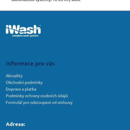
Z
á
p
a
t
í
Informace pro vás
Aktuality
Obchodní podmínky
Doprava a platba
Podmínky ochrany osobních údajů
Formulář pro odstoupení od smlouvy
Adresa: