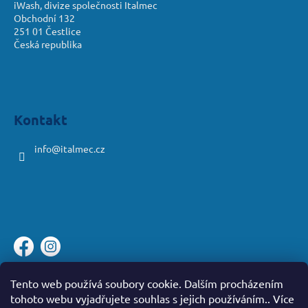
iWash, divize společnosti Italmec
Obchodní 132
251 01 Čestlice
Česká republika
Kontakt
info
@
italmec.cz
Platební brána ComGate
Tento web používá soubory cookie. Dalším procházením
tohoto webu vyjadřujete souhlas s jejich používáním.. Více