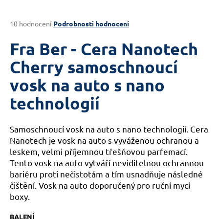
a
j
Průměrné
10 hodnocení
Podrobnosti hodnocení
hodnocení
í
produktu
Fra Ber - Cera Nanotech
t
je
?
3,7
Cherry samoschnoucí
z
vosk na auto s nano
5
hvězdiček.
technologií
HLEDAT
Samoschnoucí vosk na auto s nano technologií. Cera
Nanotech je vosk na auto s vyváženou ochranou a
leskem, velmi příjemnou třešňovou parfemací.
D
Tento vosk na auto vytváří neviditelnou ochrannou
o
bariéru proti nečistotám a tím usnadňuje následné
p
čištění. Vosk na auto doporučený pro ruční mycí
o
boxy.
r
u
BALENÍ