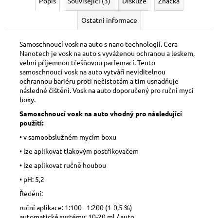
Popis
Související (3)
Diskuze
Značka
Ostatní informace
Samoschnoucí vosk na auto s nano technologií. Cera
Nanotech je vosk na auto s vyváženou ochranou a leskem,
velmi příjemnou třešňovou parfemací. Tento
samoschnoucí vosk na auto vytváří neviditelnou
ochrannou bariéru proti nečistotám a tím usnadňuje
následné čištění. Vosk na auto doporučený pro ruční mycí
boxy.
Samoschnoucí vosk na auto vhodný pro následující
použití:
• v samoobslužném mycím boxu
• lze aplikovat tlakovým postřikovačem
• lze aplikovat ručně houbou
• pH: 5,2
Ředění:
ruční aplikace: 1:100 - 1:200 (1-0,5 %)
automatické systémy: 10-20 ml / auto