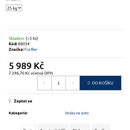
č
u
j
e
m
e
Skladem
(>5 ks)
Kód:
88034
Značka:
Fra Ber
5 989 Kč
7 246,70 Kč včetně DPH
Měrná
DO KOŠÍKU
cena:
Zeptat se
Kategorie
:
Vosky na auto