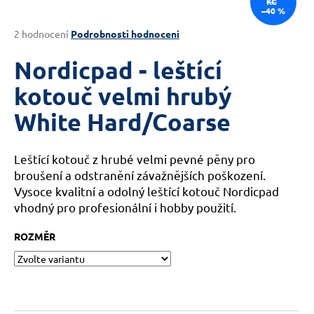
KČ
–40 %
a
j
Průměrné
2 hodnocení
Podrobnosti hodnocení
hodnocení
í
produktu
Nordicpad - leštící
t
je
?
5,0
kotouč velmi hrubý
z
White Hard/Coarse
5
hvězdiček.
Leštící kotouč z hrubé velmi pevné pěny pro
HLEDAT
broušení a odstranění závažnějších poškození.
Vysoce kvalitní a odolný leštící kotouč Nordicpad
vhodný pro profesionální i hobby použití.
D
ROZMĚR
o
p
o
r
u