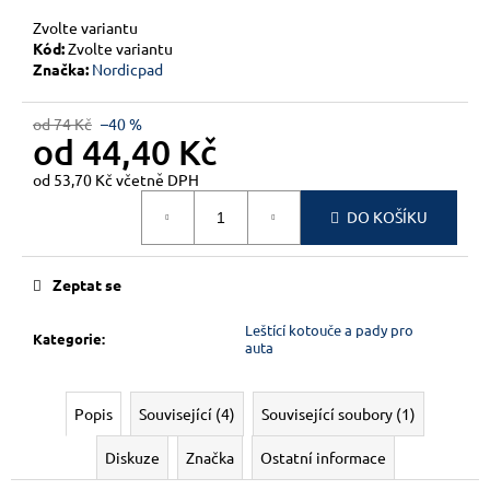
č
u
Zvolte variantu
j
Kód:
Zvolte variantu
Značka:
Nordicpad
e
m
e
od 74 Kč
–40 %
od
44,40 Kč
od
53,70 Kč
včetně DPH
Měrná
DO KOŠÍKU
cena:
Zeptat se
Leštící kotouče a pady pro
Kategorie
:
auta
Popis
Související (4)
Související soubory (1)
Diskuze
Značka
Ostatní informace