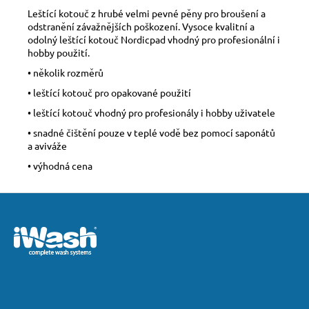
Leštící kotouč z hrubé velmi pevné pěny pro broušení a
odstranění závažnějších poškození. Vysoce kvalitní a
odolný leštící kotouč Nordicpad vhodný pro profesionální i
hobby použití.
• několik rozměrů
• leštící kotouč pro opakované použití
• leštící kotouč vhodný pro profesionály i hobby uživatele
• snadné čištění pouze v teplé vodě bez pomocí saponátů
a aviváže
• výhodná cena
Z
á
p
a
t
í