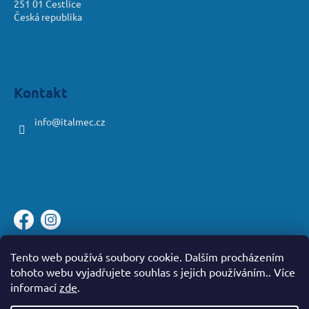
251 01 Čestlice
Česká republika
Kontakt
info
@
italmec.cz
Platební brána ComGate
Tento web používá soubory cookie. Dalším procházením
tohoto webu vyjadřujete souhlas s jejich používáním.. Více
informací
zde
.