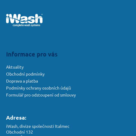
Z
á
p
a
t
í
Informace pro vás
Aktuality
Obchodní podmínky
Doprava a platba
Podmínky ochrany osobních údajů
Formulář pro odstoupení od smlouvy
Adresa:
iWash, divize společnosti Italmec
Obchodní 132