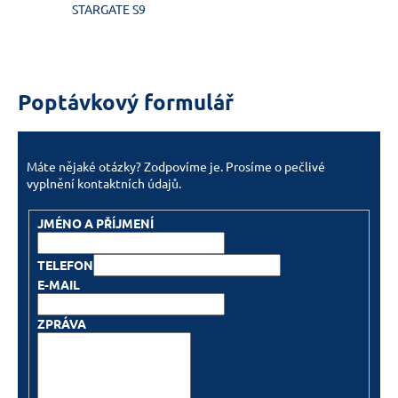
STARGATE S9
a
j
í
t
Poptávkový formulář
?
Máte nějaké otázky? Zodpovíme je. Prosíme o pečlivé
vyplnění kontaktních údajů.
HLEDAT
JMÉNO A PŘÍJMENÍ
TELEFON
D
E-MAIL
o
p
ZPRÁVA
o
r
u