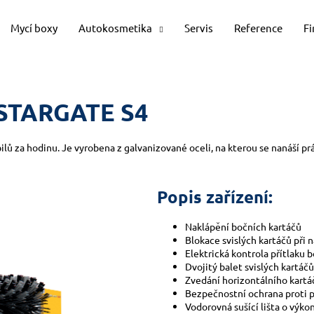
Mycí boxy
Autokosmetika
Servis
Reference
F
Co potřebujete najít?
a STARGATE S4
HLEDAT
lů za hodinu. Je vyrobena z galvanizované oceli, na kterou se nanáší prá
Doporučujeme
Popis zařízení:
Naklápění bočních kartáčů
Blokace svislých kartáčů př
Elektrická kontrola přítlaku 
Dvojitý balet svislých kartáčů
Zvedání horizontálního kartá
Bezpečnostní ochrana proti p
Vodorovná sušící lišta o výk