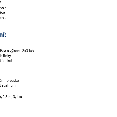
W
vosk
ice
anel
ní:
lišta o výkonu 2x3 kW
h linky
čích kol
čního vosku
é rozhraní
m, 2,8 m, 3,1 m