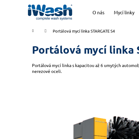
K
Přejít
na
o
O nás
Mycí linky
obsah
Zpět
Zpět
š
do
do
í
Domů
Portálová mycí linka STARGATE S4
k
obchodu
obchodu
Portálová mycí link
Portálová mycí linka s kapacitou až 6 umytých automobi
nerezové oceli.