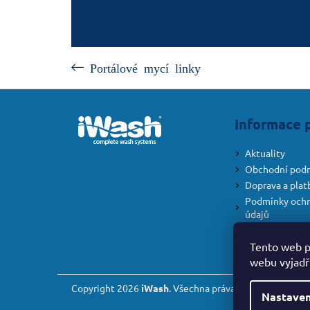
Portálové mycí linky
Z
á
Informace 
p
a
Aktuality
t
Obchodní pod
í
Doprava a plat
Podmínky ochr
údajů
Formulář pro o
smlouvy
Tento web p
webu vyjadřu
Copyright 2026
iWash
. Všechna práva vyhrazena.
Nastaven