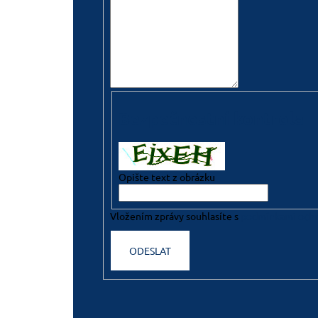
Bezpečnostní kontrola
Opište text z obrázku
Vložením zprávy souhlasíte s
podmínkami ochr
ODESLAT