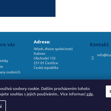
Adresa:
pro vás
Kontakt
iWash, divize společnosti
Italmec
info
@
it
Obchodní 132
mínky
251 01 Čestlice
ba
Česká republika
any osobních
dstoupení od
oužívá soubory cookie. Dalším procházením tohoto
jete souhlas s jejich používáním.. Více informací
zde
.
í