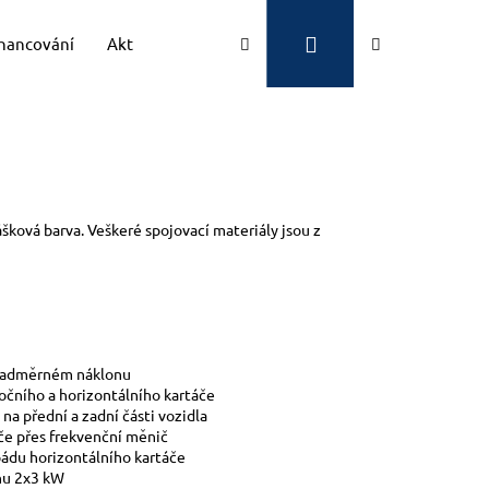
Přihlášení
Hledat
Nákupní
inancování
Aktuality
Kontakty
Značky
košík
šková barva. Veškeré spojovací materiály jsou z
i nadměrném náklonu
bočního a horizontálního kartáče
 na přední a zadní části vozidla
če přes frekvenční měnič
ádu horizontálního kartáče
onu 2x3 kW