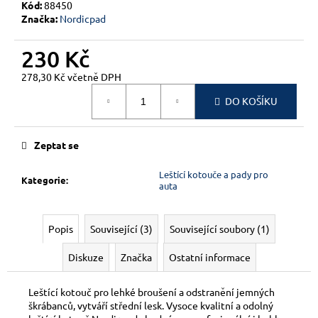
č
Kód:
88450
u
Značka:
Nordicpad
j
e
230 Kč
m
278,30 Kč včetně DPH
e
Měrná
DO KOŠÍKU
cena:
Zeptat se
Leštící kotouče a pady pro
Kategorie
:
auta
Popis
Související (3)
Související soubory (1)
Diskuze
Značka
Ostatní informace
Leštící kotouč pro lehké broušení a odstranění jemných
škrábanců, vytváří střední lesk. Vysoce kvalitní a odolný