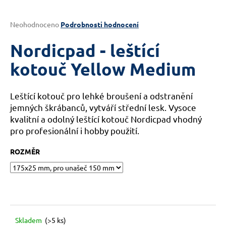
a
j
Průměrné
Neohodnoceno
Podrobnosti hodnocení
hodnocení
í
produktu
Nordicpad - leštící
t
je
?
0,0
kotouč Yellow Medium
z
5
hvězdiček.
Leštící kotouč pro lehké broušení a odstranění
jemných škrábanců, vytváří střední lesk. Vysoce
HLEDAT
kvalitní a odolný leštící kotouč Nordicpad vhodný
pro profesionální i hobby použití.
ROZMĚR
D
o
p
o
r
u
Skladem
(>5 ks)