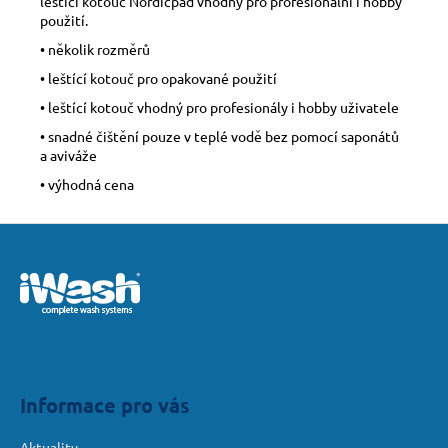
leštící kotouč Nordicpad vhodný pro profesionální i hobby
použití.
• několik rozměrů
• leštící kotouč pro opakované použití
• leštící kotouč vhodný pro profesionály i hobby uživatele
• snadné čištění pouze v teplé vodě bez pomocí saponátů
a aviváže
• výhodná cena
Z
á
p
a
t
í
Informace pro vás
Aktuality