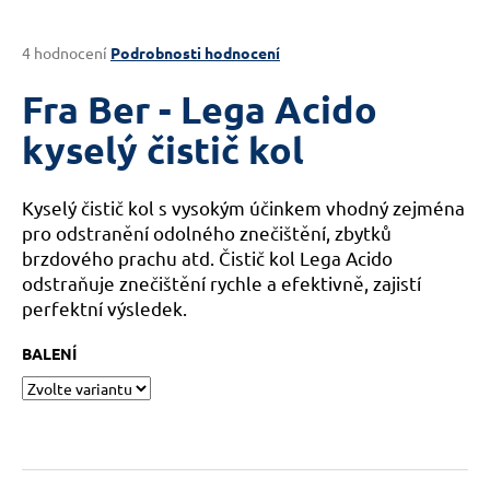
a
j
Průměrné
4 hodnocení
Podrobnosti hodnocení
hodnocení
í
produktu
Fra Ber - Lega Acido
t
je
?
4,8
kyselý čistič kol
z
5
hvězdiček.
Kyselý čistič kol s vysokým účinkem vhodný zejména
pro odstranění odolného znečištění, zbytků
HLEDAT
brzdového prachu atd. Čistič kol Lega Acido
odstraňuje znečištění rychle a efektivně, zajistí
perfektní výsledek.
D
BALENÍ
o
p
o
r
u