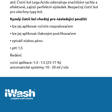
atd. Čistič kol Lega Acido odstraňuje znečištění rychle a
efektivně, zajistí perfektní výsledek. Bezpečný čistič kol
pro všechny typy kol.
Kyselý čistič kol vhodný pro následující použití:
• lze jej aplikovat ručním rozprašovačem
• lze jej aplikovat tlakovým postřikovačem
• vytváří nízkou pěnu
• pH: 1,5
Ředění:
ruční aplikace: 1:3 - 1:5 (25-17 %)
automatické systémy: 10 - 30 ml / vůz
Z
á
p
a
t