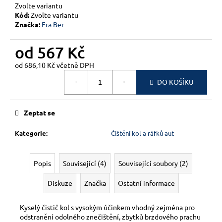
č
Zvolte variantu
u
Kód:
Zvolte variantu
j
Značka:
Fra Ber
e
m
od
567 Kč
e
od
686,10 Kč
včetně DPH
Měrná
DO KOŠÍKU
cena:
Zeptat se
Kategorie
:
Čištění kol a ráfků aut
Popis
Související (4)
Související soubory (2)
Diskuze
Značka
Ostatní informace
Kyselý čistič kol s vysokým účinkem vhodný zejména pro
odstranění odolného znečištění, zbytků brzdového prachu