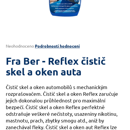
a
j
í
t
?
Průměrné
Neohodnoceno
Podrobnosti hodnocení
hodnocení
produktu
Fra Ber - Reflex čistič
je
HLEDAT
0,0
skel a oken auta
z
5
hvězdiček.
Čistič skel a oken automobilů s mechanickým
D
rozprašovačem. Čistič skel a oken Reflex zaručuje
o
jejich dokonalou průhlednost pro maximální
p
bezpečí.
Čistič skel a oken Reflex perfektně
o
odstraňuje
veškeré nečistoty, usazeniny nikotinu,
r
mastnotu, prach, zbytky smogu atd., aniž by
u
zanechával fleky.
Čistič skel a oken aut
Reflex lze