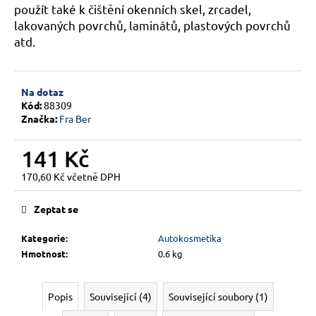
č
použít také k čištění okenních skel, zrcadel,
u
lakovaných povrchů, laminátů, plastových povrchů
j
atd.
e
m
e
Na dotaz
Kód:
88309
Značka:
Fra Ber
141 Kč
170,60 Kč včetně DPH
Měrná
cena:
Zeptat se
Kategorie
:
Autokosmetika
Hmotnost
:
0.6 kg
Popis
Související (4)
Související soubory (1)