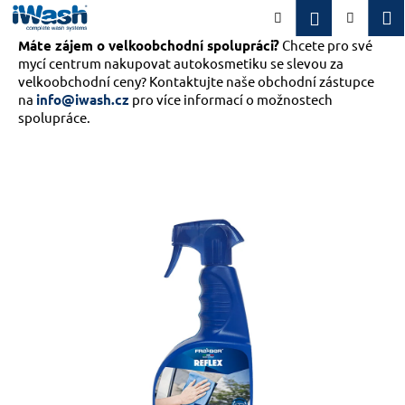
K
Přejít
M
Přihlášení
Hledat
Nákupn
na
o
obsah
Máte zájem o velkoobchodní spolupráci?
Zpět
Zpět
Chcete pro své
košík
š
mycí centrum nakupovat autokosmetiku se slevou za
í
velkoobchodní ceny? Kontaktujte naše obchodní zástupce
C
k
na
info@iwash.cz
pro více informací o možnostech
o
spolupráce.
p
o
t
ř
e
b
u
j
e
t
e
n