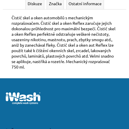
Diskuze
Značka
Ostatní informace
Čistič skel a oken automobilů s mechanickým
rozprašovačem. Čistič skel a oken Reflex zaručuje jejich
dokonalou průhlednost pro maximální bezpečí.
Čistič skel
a oken Reflex perfektně odstraňuje
veškeré nečistoty,
usazeniny nikotinu, mastnotu, prach, zbytky smogu atd.,
aniž by zanechával fleky.
Čistič skel a oken aut
Reflex lze
použít také k čištění okenních skel, zrcadel, lakovaných
povrchů, laminátů, plastových povrchů atd. Velmi snadno
se aplikuje, nastříká a rozetře.
Mechanický rozprašovač
750 ml.
Z
á
p
a
t
í