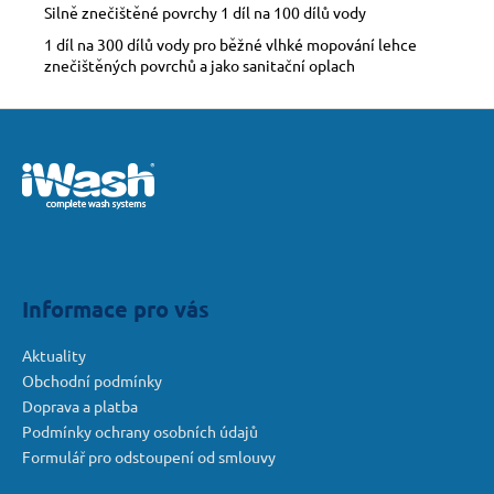
Silně znečištěné povrchy 1 díl na 100 dílů vody
1 díl na 300 dílů vody pro běžné vlhké mopování lehce
znečištěných povrchů a jako sanitační oplach
Z
á
p
a
t
í
Informace pro vás
Aktuality
Obchodní podmínky
Doprava a platba
Podmínky ochrany osobních údajů
Formulář pro odstoupení od smlouvy