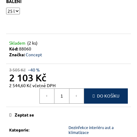
č
BALENÍ
u
j
e
m
e
Skladem
(2 ks)
Kód:
88060
Značka:
Concept
3 505 Kč
–40 %
2 103 Kč
2 544,60 Kč včetně DPH
Měrná
DO KOŠÍKU
cena:
Zeptat se
Dezinfekce interiéru aut a
Kategorie
:
klimatizace