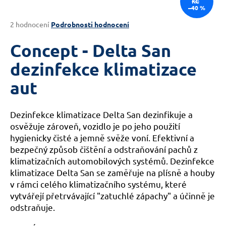
KČ
–40 %
a
j
Průměrné
2 hodnocení
Podrobnosti hodnocení
hodnocení
í
produktu
Concept - Delta San
t
je
?
5,0
dezinfekce klimatizace
z
aut
5
hvězdiček.
Dezinfekce klimatizace Delta San dezinfikuje a
HLEDAT
osvěžuje zároveň, vozidlo je po jeho použití
hygienicky čisté a jemně svěže voní. Efektivní a
bezpečný způsob čištění a odstraňování pachů z
D
klimatizačních automobilových systémů. Dezinfekce
o
klimatizace Delta San se zaměřuje na plísně a houby
p
v rámci celého klimatizačního systému, které
o
vytvářejí přetrvávající "zatuchlé zápachy" a účinně je
r
odstraňuje.
u