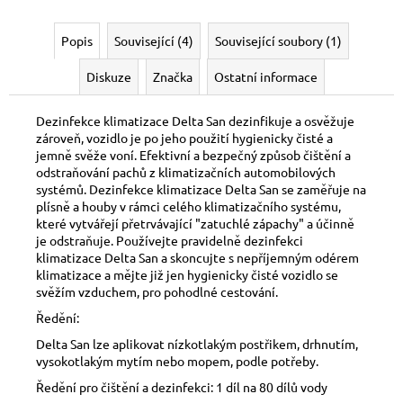
Popis
Související (4)
Související soubory (1)
Diskuze
Značka
Ostatní informace
Dezinfekce klimatizace Delta San dezinfikuje a osvěžuje
zároveň, vozidlo je po jeho použití hygienicky čisté a
jemně svěže voní. Efektivní a bezpečný způsob čištění a
odstraňování pachů z klimatizačních automobilových
systémů. Dezinfekce klimatizace Delta San se zaměřuje na
plísně a houby v rámci celého klimatizačního systému,
které vytvářejí přetrvávající "zatuchlé zápachy" a účinně
je odstraňuje. Používejte pravidelně dezinfekci
klimatizace Delta San a skoncujte s nepříjemným odérem
klimatizace a mějte již jen hygienicky čisté vozidlo se
svěžím vzduchem, pro pohodlné cestování.
Ředění:
Delta San lze aplikovat nízkotlakým postřikem, drhnutím,
vysokotlakým mytím nebo mopem, podle potřeby.
Ředění pro čištění a dezinfekci: 1 díl na 80 dílů vody