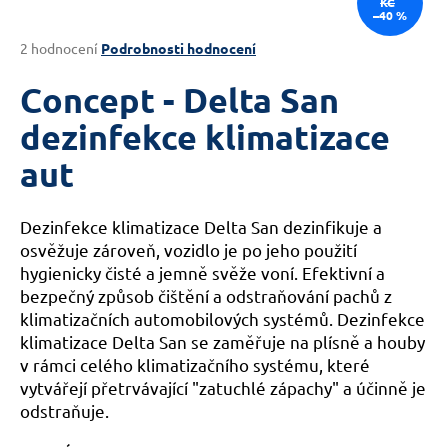
KČ
–40 %
a
j
Průměrné
2 hodnocení
Podrobnosti hodnocení
hodnocení
í
produktu
Concept - Delta San
t
je
?
5,0
dezinfekce klimatizace
z
aut
5
hvězdiček.
Dezinfekce klimatizace Delta San dezinfikuje a
HLEDAT
osvěžuje zároveň, vozidlo je po jeho použití
hygienicky čisté a jemně svěže voní. Efektivní a
bezpečný způsob čištění a odstraňování pachů z
D
klimatizačních automobilových systémů. Dezinfekce
o
klimatizace Delta San se zaměřuje na plísně a houby
p
v rámci celého klimatizačního systému, které
o
vytvářejí přetrvávající "zatuchlé zápachy" a účinně je
r
odstraňuje.
u