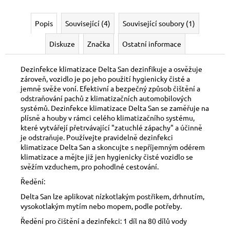
Popis
Související (4)
Související soubory (1)
Diskuze
Značka
Ostatní informace
Dezinfekce klimatizace Delta San dezinfikuje a osvěžuje
zároveň, vozidlo je po jeho použití hygienicky čisté a
jemně svěže voní. Efektivní a bezpečný způsob čištění a
odstraňování pachů z klimatizačních automobilových
systémů. Dezinfekce klimatizace Delta San se zaměřuje na
plísně a houby v rámci celého klimatizačního systému,
které vytvářejí přetrvávající "zatuchlé zápachy" a účinně
je odstraňuje. Používejte pravidelně dezinfekci
klimatizace Delta San a skoncujte s nepříjemným odérem
klimatizace a mějte již jen hygienicky čisté vozidlo se
svěžím vzduchem, pro pohodlné cestování.
Ředění:
Delta San lze aplikovat nízkotlakým postřikem, drhnutím,
vysokotlakým mytím nebo mopem, podle potřeby.
Ředění pro čištění a dezinfekci: 1 díl na 80 dílů vody