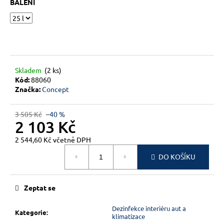
č
BALENÍ
u
j
e
m
e
Skladem
(2 ks)
Kód:
88060
Značka:
Concept
3 505 Kč
–40 %
2 103 Kč
2 544,60 Kč včetně DPH
Měrná
DO KOŠÍKU
cena:
Zeptat se
Dezinfekce interiéru aut a
Kategorie
:
klimatizace