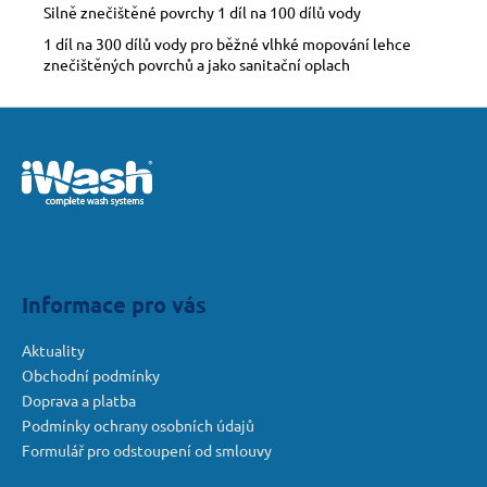
Silně znečištěné povrchy 1 díl na 100 dílů vody
1 díl na 300 dílů vody pro běžné vlhké mopování lehce
znečištěných povrchů a jako sanitační oplach
Z
á
p
a
t
í
Informace pro vás
Aktuality
Obchodní podmínky
Doprava a platba
Podmínky ochrany osobních údajů
Formulář pro odstoupení od smlouvy