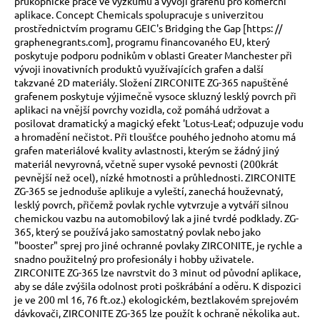
průkopnické práce ve výzkumu a vývoji grafenu pro komerční
a
aplikace. Concept Chemicals spolupracuje s univerzitou
prostřednictvím programu GEIC's Bridging the Gap [https: //
j
graphenegrants.com], programu financovaného EU, který
í
poskytuje podporu podnikům v oblasti Greater Manchester při
vývoji inovativních produktů využívajících grafen a další
t
takzvané 2D materiály. Složení ZIRCONITE ZG-365 napuštěné
?
grafenem poskytuje výjimečně vysoce skluzný lesklý povrch při
aplikaci na vnější povrchy vozidla, což pomáhá udržovat a
posilovat dramatický a magický efekt 'Lotus-Leať; odpuzuje vodu
a hromadění nečistot. Při tloušťce pouhého jednoho atomu má
grafen materiálové kvality avlastnosti, kterým se žádný jiný
materiál nevyrovná, včetně super vysoké pevnosti (200krát
HLEDAT
pevnější než ocel), nízké hmotnosti a průhlednosti. ZIRCONITE
ZG-365 se jednoduše aplikuje a vyleští, zanechá houževnatý,
lesklý povrch, přičemž povlak rychle vytvrzuje a vytváří silnou
chemickou vazbu na automobilový lak a jiné tvrdé podklady. ZG-
D
365, který se používá jako samostatný povlak nebo jako
o
"booster" sprej pro jiné ochranné povlaky ZIRCONITE, je rychle a
p
snadno použitelný pro profesionály i hobby uživatele.
ZIRCONITE ZG-365 lze navrstvit do 3 minut od původní aplikace,
o
aby se dále zvýšila odolnost proti poškrábání a oděru. K dispozici
r
je ve 200 ml 16, 76 ft.oz.) ekologickém, beztlakovém sprejovém
u
dávkovači, ZIRCONITE ZG-365 lze použít k ochraně několika aut.