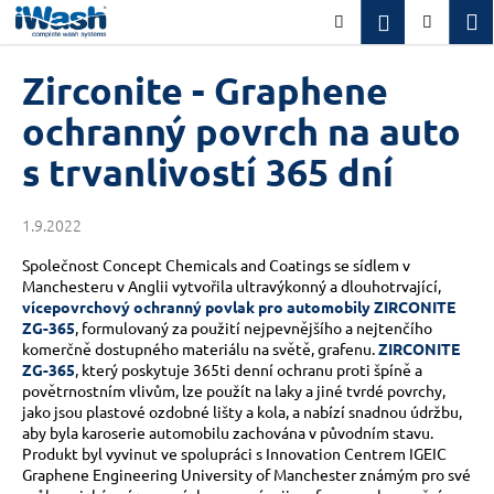
K
Přejít
M
Přihlášení
Hledat
Nákupn
na
o
obsah
Zpět
Zpět
košík
š
Zirconite - Graphene
í
C
ochranný povrch na auto
k
o
s trvanlivostí 365 dní
p
o
1.9.2022
t
ř
Společnost Concept Chemicals and Coatings se sídlem v
Manchesteru v Anglii vytvořila ultravýkonný a dlouhotrvající,
e
vícepovrchový ochranný povlak pro automobily ZIRCONITE
b
ZG-365
, formulovaný za použití nejpevnějšího a nejtenčího
u
komerčně dostupného materiálu na světě, grafenu.
ZIRCONITE
ZG-365
, který poskytuje 365ti denní ochranu proti špíně a
j
povětrnostním vlivům, lze použít na laky a jiné tvrdé povrchy,
e
jako jsou plastové ozdobné lišty a kola, a nabízí snadnou údržbu,
t
aby byla karoserie automobilu zachována v původním stavu.
Produkt byl vyvinut ve spolupráci s Innovation Centrem IGEIC
e
Graphene Engineering University of Manchester známým pro své
n