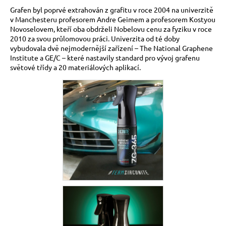
č
Grafen byl poprvé extrahován z grafitu v roce 2004 na univerzitě
u
v Manchesteru profesorem Andre Geimem a profesorem Kostyou
j
Novoselovem, kteří oba obdrželi Nobelovu cenu za fyziku v roce
e
2010 za svou průlomovou práci. Univerzita od té doby
m
vybudovala dvě nejmodernější zařízení – The National Graphene
e
Institute a GE/C – které nastavily standard pro vývoj grafenu
světové třídy a 20 materiálových aplikací.