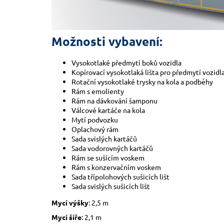
Možnosti vybavení:
Vysokotlaké předmytí boků vozidla
Kopírovací vysokotlaká lišta pro předmytí vozidl
Rotační vysokotlaké trysky na kola a podběhy
Rám s emolienty
Rám na dávkování šamponu
Válcové kartáče na kola
Mytí podvozku
Oplachový rám
Sada svislých kartáčů
Sada vodorovných kartáčů
Rám se sušícím voskem
Rám s konzervačním voskem
Sada třípolohových sušicích lišt
Sada svislých sušicích lišt
Mycí výšky
: 2,5 m
Mycí šíře
: 2,1 m