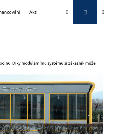
Přihlášení
Hledat
Nákupní
inancování
Aktuality
Kontakty
Značky
košík
a hodinu. Díky modulárnímu systému si zákazník může