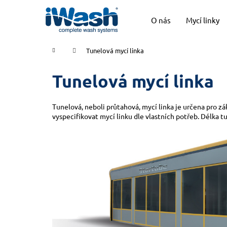
K
Přejít
na
o
O nás
Mycí linky
obsah
Zpět
Zpět
š
do
do
í
Domů
Tunelová mycí linka
k
obchodu
obchodu
Tunelová mycí linka
Tunelová, neboli průtahová, mycí linka je určena pro z
vyspecifikovat mycí linku dle vlastních potřeb. Délka 