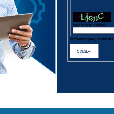
Bezpečnostní
Opište text z obrázku
Vložením zprávy souhlasíte
ODESLAT