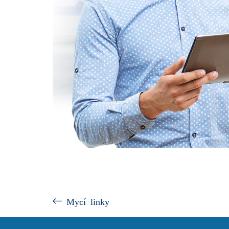
Mycí linky
Z