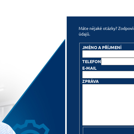
Máte nějaké otázky? Zodpovím
údajů.
JMÉNO A PŘÍJMENÍ
TELEFON
E-MAIL
ZPRÁVA