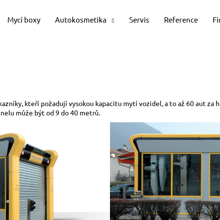
Mycí boxy
Autokosmetika
Servis
Reference
F
Co potřebujete najít?
HLEDAT
ákazníky, kteří požadují vysokou kapacitu mytí vozidel, a to až 60 aut z
tunelu může být od 9 do 40 metrů.
Doporučujeme