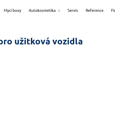
Mycí boxy
Autokosmetika
Servis
Reference
F
Co potřebujete najít?
pro užitková vozidla
HLEDAT
Doporučujeme