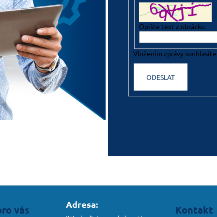
Opište text z obrázku
Vložením zprávy souhlasíte
ODESLAT
Adresa:
pro vás
Kontakt