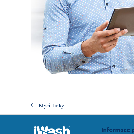
Mycí linky
Z
á
Informace 
p