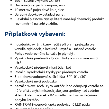
Boční sušení o výkonu 2x4 kW
Dávkovací čerpadlo šampon, vosk
10 metrové pojezdové kolejnice
Barevný dotykový ovládací panel
Flexibilní plastové trysky, které nanášejí chemický produkt
rovnoměrně na celé vozidlo.
Příplatkové vybavení:
Fotobuňkový rám, který načítá při první přejezdu tvar
vozidla. Výsledek je kvalitně umyté a usušené vozidlo.
Pohyb vodorovného kartáče je plynulý .
Vysokotlaké předmytí v bocích linky a vodorovné sušící
liště
Vysokotlaké předmytí v kartáčích kol
Rotační vysokotlaké trysky pro předmytí vozidla
3-polohová vodorovná sušící lišta -30° , 0° , +30°
Vysokotlaké mytí podvozku
Kartáče Wave Tech - tyto kartáče lépe odmývají vozidlo na
hůře přístupných místech jako jsou spoilery nad zadním
sklem, kolem zrcátek a RZ vozidla. To díky oscilačnímu
pohybu kartáče.
RAIN FOAM - pěnové kapky podsvícené LED pásky
Dávkovací čerpadlo pěny