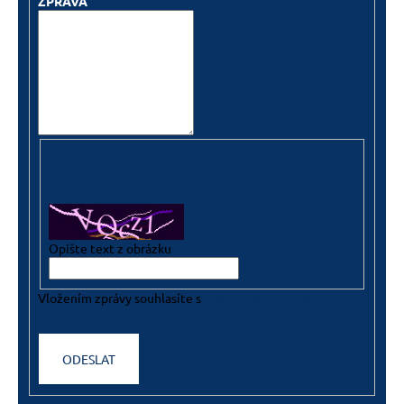
ZPRÁVA
Bezpečnostní kontrola
Opište text z obrázku
Vložením zprávy souhlasíte s
podmínkami ochrany
osobních údajů
ODESLAT