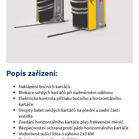
č
u
j
e
m
e
Popis zařízení:
Naklápění bočních kartáčů
Blokace svislých kartáčů při nadměrném náklonu
Elektrická kontrola přítlaku bočního a horizontálního
kartáče
Dvojitý balet svislých kartáčů na přední a zadní části
vozidla
Zvedání horizontálního kartáče přes frekvenční měnič
Bezpečnostní ochrana proti pádu horizontálního kartáče
Vodorovná sušící lišta o výkonu 2x3 kW