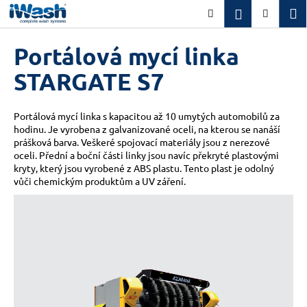
K
Přejít
M
Přihlášení
Hledat
Nákupn
na
o
obsah
Zpět
Zpět
košík
š
Portálová mycí linka
í
C
STARGATE S7
k
o
p
Portálová mycí linka s kapacitou až 10 umytých automobilů za
o
hodinu. Je vyrobena z galvanizované oceli, na kterou se nanáší
prášková barva. Veškeré spojovací materiály jsou z nerezové
t
oceli. Přední a boční části linky jsou navíc překryté plastovými
ř
kryty, který jsou vyrobené z ABS plastu. Tento plast je odolný
e
vůči chemickým produktům a UV záření.
b
u
j
e
t
e
n