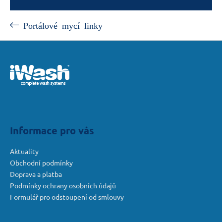
Portálové mycí linky
Z
á
p
a
t
í
Informace pro vás
Aktuality
Obchodní podmínky
Doprava a platba
Podmínky ochrany osobních údajů
Formulář pro odstoupení od smlouvy