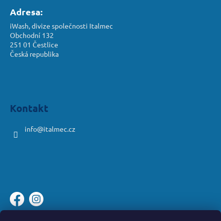
Adresa:
iWash, divize společnosti Italmec
Obchodní 132
251 01 Čestlice
Česká republika
Kontakt
info
@
italmec.cz
Platební brána ComGate