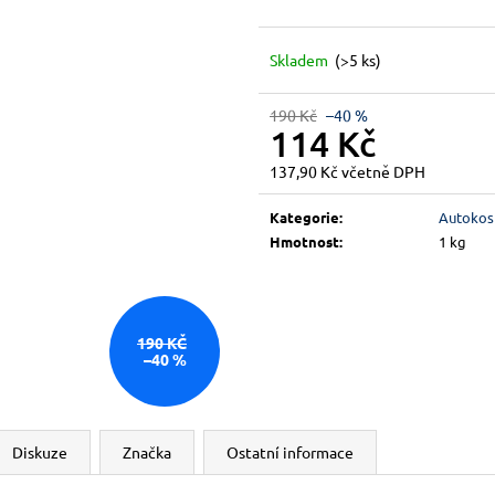
Skladem
(>5 ks)
190 Kč
–40 %
114 Kč
137,90 Kč včetně DPH
Měrná
cena:
Kategorie
:
Autokos
Hmotnost
:
1 kg
190 KČ
–40 %
Diskuze
Značka
Ostatní informace