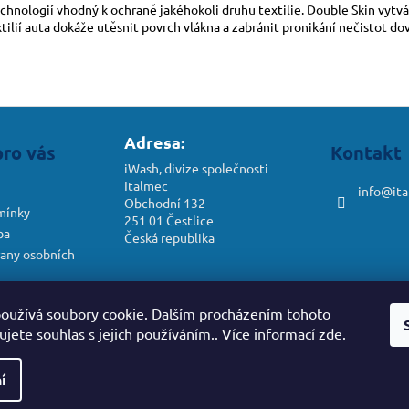
chnologií vhodný k ochraně jakéhokoli druhu textilie. Double Skin vytvá
tilií auta dokáže utěsnit povrch vlákna a zabránit pronikání nečistot do
Adresa:
pro vás
Kontakt
iWash, divize společnosti
Italmec
info
@
it
Obchodní 132
mínky
251 01 Čestlice
ba
Česká republika
any osobních
dstoupení od
oužívá soubory cookie. Dalším procházením tohoto
jete souhlas s jejich používáním.. Více informací
zde
.
í