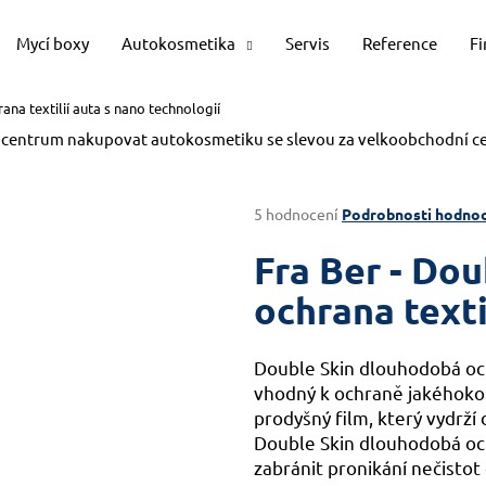
Mycí boxy
Autokosmetika
Servis
Reference
F
na textilií auta s nano technologií
Co potřebujete najít?
 centrum nakupovat autokosmetiku se slevou za velkoobchodní c
HLEDAT
Průměrné
5 hodnocení
Podrobnosti hodnoc
hodnocení
produktu
Fra Ber - Do
je
Doporučujeme
4,2
ochrana texti
z
5
hvězdiček.
Double Skin dlouhodobá och
vhodný k ochraně jakéhokoli
prodyšný film, který vydrží 
Double Skin dlouhodobá och
zabránit pronikání nečistot 