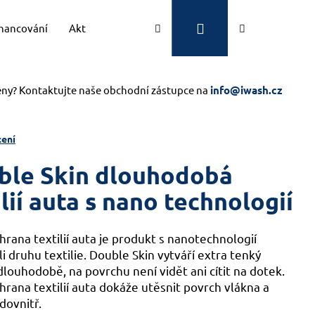
Přihlášení
Hledat
Nákupní
inancování
Aktuality
Kontakty
Značky
košík
eny? Kontaktujte naše obchodní zástupce na
info@iwash.cz
ení
uble Skin dlouhodobá
lií auta s nano technologií
rana textilií auta je produkt s nanotechnologií
 druhu textilie. Double Skin vytváří extra tenký
dlouhodobě, na povrchu není vidět ani cítit na dotek.
rana textilií auta dokáže utěsnit povrch vlákna a
dovnitř.