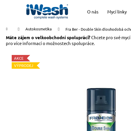
K
Přejít
na
o
O nás
Mycí linky
obsah
Zpět
Zpět
š
do
do
í
Domů
Autokosmetika
Fra Ber - Double Skin dlouhodobá ochra
k
obchodu
obchodu
Máte zájem o velkoobchodní spolupráci?
Chcete pro své mycí
pro více informací o možnostech spolupráce.
AKCE
VÝPRODEJ