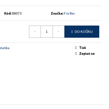
Kód:
88073
Značka:
Fra Ber
DO KOŠÍKU
Tisk
metika
Zeptat se