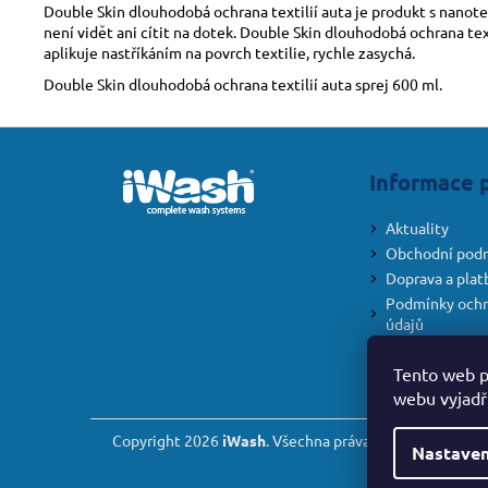
Double Skin dlouhodobá ochrana textilií auta je produkt s nanote
není vidět ani cítit na dotek. Double Skin dlouhodobá ochrana tex
aplikuje nastříkáním na povrch textilie, rychle zasychá.
Double Skin dlouhodobá ochrana textilií auta sprej 600 ml.
Z
á
Informace 
p
a
Aktuality
t
Obchodní pod
í
Doprava a plat
Podmínky ochr
údajů
Formulář pro o
smlouvy
Tento web p
webu vyjadřu
Copyright 2026
iWash
. Všechna práva vyhrazena.
Nastaven