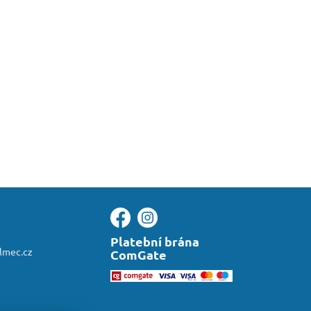
Platební brána
almec.cz
ComGate