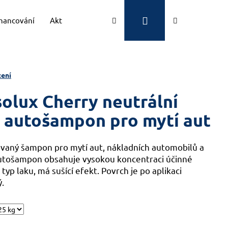
Přihlášení
Hledat
Nákupní
inancování
Aktuality
Kontakty
Značky
košík
ení
solux Cherry neutrální
 autošampon pro mytí aut
vaný šampon pro mytí aut, nákladních automobilů a
utošampon obsahuje vysokou koncentraci účinné
 typ laku, má sušící efekt. Povrch je po aplikaci
.