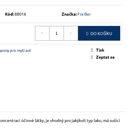
Kód:
88016
Značka:
Fra Ber
DO KOŠÍKU
Tisk
pony pro mytí aut
Zeptat se
entraci účinné látky, je vhodný pro jakýkoli typ laku, má sušící