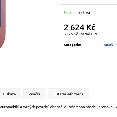
Skladem
(>5 ks)
2 624 Kč
3 175 Kč včetně DPH
Měrná
cena:
Kategorie
:
Autošam
Diskuze
Značka
Ostatní informace
automobilů a tvrdých povrchů obecně. Autošampon obsahuje vysokou konc