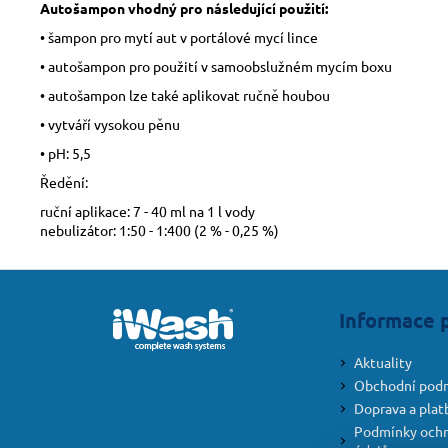
Autošampon vhodný pro následující použití:
• šampon pro mytí aut v portálové mycí lince
• autošampon pro použití v samoobslužném mycím boxu
• autošampon lze také aplikovat ručně houbou
• vytváří vysokou pěnu
• pH: 5,5
Ředění:
ruční aplikace: 7 - 40 ml na 1 l vody
nebulizátor: 1:50 - 1:400 (2 % - 0,25 %)
Z
á
Informace 
p
a
Aktuality
t
Obchodní pod
í
Doprava a plat
Podmínky ochr