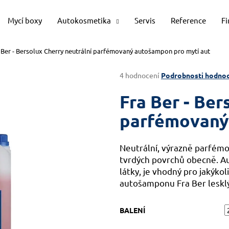
Mycí boxy
Autokosmetika
Servis
Reference
F
 Ber - Bersolux Cherry neutrální parfémovaný autošampon pro mytí aut
Co potřebujete najít?
Průměrné
4 hodnocení
Podrobnosti hodnoc
hodnocení
produktu
Fra Ber - Ber
HLEDAT
je
5,0
parfémovaný
z
5
Doporučujeme
hvězdiček.
Neutrální, výrazně parfémo
tvrdých povrchů obecně. A
látky, je vhodný pro jakýkoli
autošamponu Fra Ber lesklý
BALENÍ