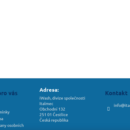
Adresa:
pro vás
Kontakt
iWash, divize společnosti
Italmec
info
@
it
Obchodní 132
mínky
251 01 Čestlice
ba
Česká republika
any osobních